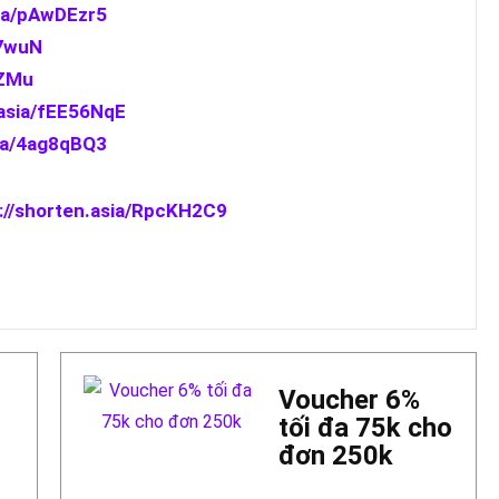
sia/pAwDEzr5
U7wuN
PZMu
.asia/fEE56NqE
sia/4ag8qBQ3
://shorten.asia/RpcKH2C9
Voucher 6%
tối đa 75k cho
đơn 250k