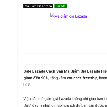
Mã Giảm Giá Lazada
Lazada
Sale Lazada Cách Săn Mã Giảm Giá Lazada Hi
giảm đến 90%
, tặng kèm
voucher freeship
, hoà
hết!
Việc săn mã giảm giá Lazada không chỉ giúp bạn ti
Dưới đây là những mẹo hữu ích để bạn săn được m