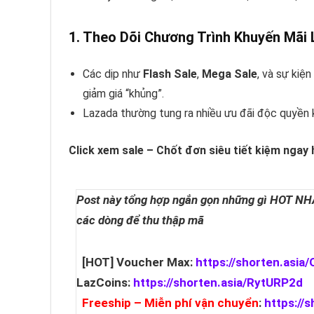
1. Theo Dõi Chương Trình Khuyến Mãi 
Các dịp như
Flash Sale
,
Mega Sale
, và sự kiệ
giảm giá “khủng”.
Lazada thường tung ra nhiều ưu đãi độc quyền 
Click xem sale – Chốt đơn siêu tiết kiệm ngay
Post này tổng hợp ngắn gọn những gì HOT NHẤT
các dòng để thu thập mã
[HOT] Voucher Max:
https://shorten.asia
LazCoins:
https://shorten.asia/RytURP2d
Freeship – Miễn phí vận chuyển
:
https://