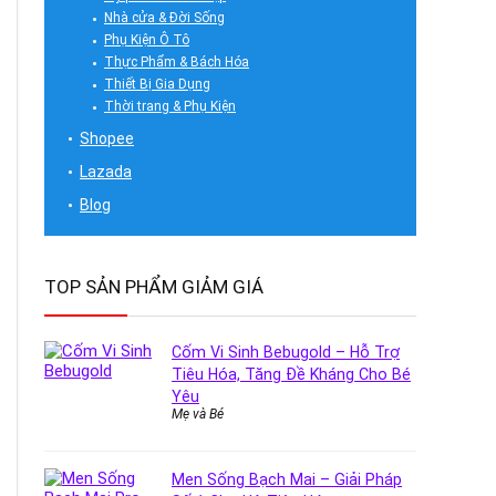
Nhà cửa & Đời Sống
Phụ Kiện Ô Tô
Thực Phẩm & Bách Hóa
Thiết Bị Gia Dụng
Thời trang & Phụ Kiện
Shopee
Lazada
Blog
TOP SẢN PHẨM GIẢM GIÁ
Cốm Vi Sinh Bebugold – Hỗ Trợ
Tiêu Hóa, Tăng Đề Kháng Cho Bé
Yêu
Mẹ và Bé
Men Sống Bạch Mai – Giải Pháp