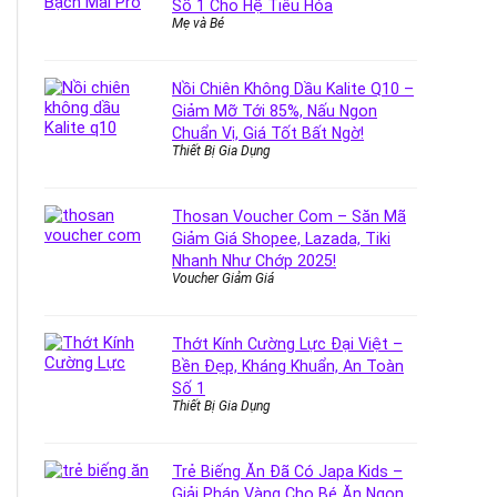
Số 1 Cho Hệ Tiêu Hóa
Mẹ và Bé
Nồi Chiên Không Dầu Kalite Q10 –
Giảm Mỡ Tới 85%, Nấu Ngon
Chuẩn Vị, Giá Tốt Bất Ngờ!
Thiết Bị Gia Dụng
Thosan Voucher Com – Săn Mã
Giảm Giá Shopee, Lazada, Tiki
Nhanh Như Chớp 2025!
Voucher Giảm Giá
Thớt Kính Cường Lực Đại Việt –
Bền Đẹp, Kháng Khuẩn, An Toàn
Số 1
Thiết Bị Gia Dụng
Trẻ Biếng Ăn Đã Có Japa Kids –
Giải Pháp Vàng Cho Bé Ăn Ngon,