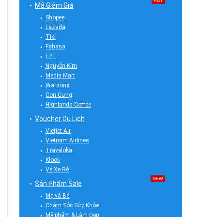
HOT
Mã Giảm Giá
Shopee
Lazada
Tiki
Fahasa
FPT
Nguyễn Kim
Media Mart
Watsons
Con Cưng
Highlands Coffee
Voucher Du Lịch
Vietjet Air
Vietnam Airlines
Traveloka
Klook
Vé Xe Rẻ
NEW
Sản Phẩm Sale
Mẹ và Bé
Chăm Sóc Sức Khỏe
Mỹ phẩm & Làm Đẹp