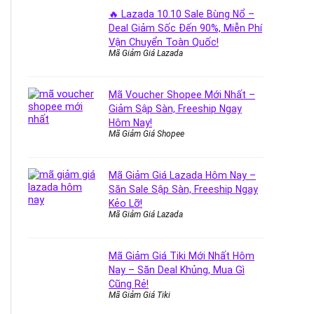
🔥 Lazada 10.10 Sale Bùng Nổ –
Deal Giảm Sốc Đến 90%, Miễn Phí
Vận Chuyển Toàn Quốc!
Mã Giảm Giá Lazada
Mã Voucher Shopee Mới Nhất –
Giảm Sập Sàn, Freeship Ngay
Hôm Nay!
Mã Giảm Giá Shopee
Mã Giảm Giá Lazada Hôm Nay –
Săn Sale Sập Sàn, Freeship Ngay
Kẻo Lỡ!
Mã Giảm Giá Lazada
Mã Giảm Giá Tiki Mới Nhất Hôm
Nay – Săn Deal Khủng, Mua Gì
Cũng Rẻ!
Mã Giảm Giá Tiki