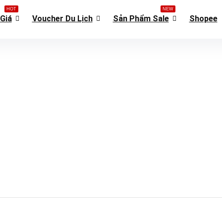
HOT
NEW
Giá
Voucher Du Lịch
Sản Phẩm Sale
Shopee