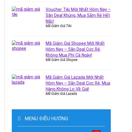
Voucher Tiki Mới Nhất Hôm Nay –
Săn Deal Khủng, Mua Sắm Rẻ Hết
Nấc!
Mã Giảm Giá Tiki
Mã Giảm Giá Shopee Mới Nhất
Hôm Nay – Săn Deal Cực Rẻ,
Không Mua Phí Cả Ngày!
Mã Giảm Giá Shopee
Mã Giảm Giá Lazada Mới Nhất
Hôm Nay – Săn Deal Cực Rẻ, Mua
Hàng Không Lo Về Giá!
Mã Giảm Giá Lazada
MENU ĐIỀU HƯỚNG