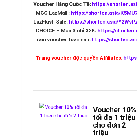
Voucher Hàng Quốc Tế:
https://shorten.a
MGG LazMall :
https://shorten.asia/K5M
LazFlash Sale:
https://shorten.asia/Y2Ws
CHOICE – Mua 3 chỉ 33K:
https://shorten
Trạm voucher toàn sàn:
https://shorten.a
Trang voucher độc quyền Affiliates:
https
Voucher 10%
tối đa 1 triệu
cho đơn 2
triệu