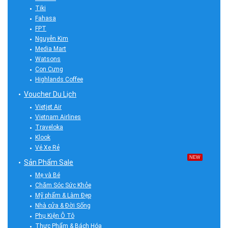
Tiki
Fahasa
FPT
Nguyễn Kim
Media Mart
Watsons
Con Cưng
Highlands Coffee
Voucher Du Lịch
Vietjet Air
Vietnam Airlines
Traveloka
Klook
Vé Xe Rẻ
NEW
Sản Phẩm Sale
Mẹ và Bé
Chăm Sóc Sức Khỏe
Mỹ phẩm & Làm Đẹp
Nhà cửa & Đời Sống
Phụ Kiện Ô Tô
Thực Phẩm & Bách Hóa