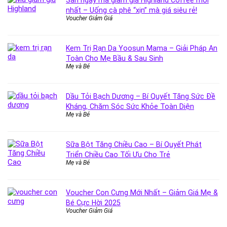
nhất – Uống cà phê “xịn” mà giá siêu rẻ!
Voucher Giảm Giá
Kem Trị Rạn Da Yoosun Mama – Giải Pháp An
Toàn Cho Mẹ Bầu & Sau Sinh
Mẹ và Bé
Dầu Tỏi Bạch Dương – Bí Quyết Tăng Sức Đề
Kháng, Chăm Sóc Sức Khỏe Toàn Diện
Mẹ và Bé
Sữa Bột Tăng Chiều Cao – Bí Quyết Phát
Triển Chiều Cao Tối Ưu Cho Trẻ
Mẹ và Bé
Voucher Con Cưng Mới Nhất – Giảm Giá Mẹ &
Bé Cực Hời 2025
Voucher Giảm Giá