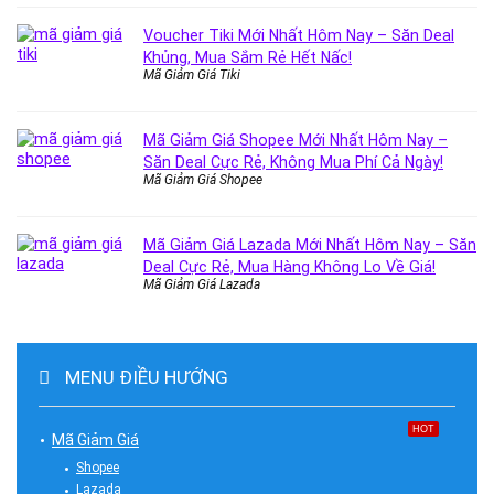
Voucher Tiki Mới Nhất Hôm Nay – Săn Deal
Khủng, Mua Sắm Rẻ Hết Nấc!
Mã Giảm Giá Tiki
Mã Giảm Giá Shopee Mới Nhất Hôm Nay –
Săn Deal Cực Rẻ, Không Mua Phí Cả Ngày!
Mã Giảm Giá Shopee
Mã Giảm Giá Lazada Mới Nhất Hôm Nay – Săn
Deal Cực Rẻ, Mua Hàng Không Lo Về Giá!
Mã Giảm Giá Lazada
MENU ĐIỀU HƯỚNG
HOT
Mã Giảm Giá
Shopee
Lazada