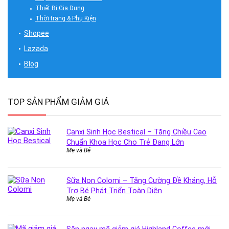
Thiết Bị Gia Dụng
Thời trang & Phụ Kiện
Shopee
Lazada
Blog
TOP SẢN PHẨM GIẢM GIÁ
Canxi Sinh Học Bestical – Tăng Chiều Cao
Chuẩn Khoa Học Cho Trẻ Đang Lớn
Mẹ và Bé
Sữa Non Colomi – Tăng Cường Đề Kháng, Hỗ
Trợ Bé Phát Triển Toàn Diện
Mẹ và Bé
Săn ngay mã giảm giá Highland Coffee mới