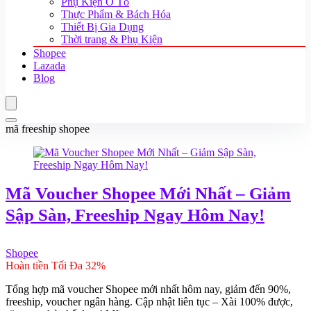
Phụ Kiện Ô Tô
Thực Phẩm & Bách Hóa
Thiết Bị Gia Dụng
Thời trang & Phụ Kiện
Shopee
Lazada
Blog
mã freeship shopee
Mã Voucher Shopee Mới Nhất – Giảm
Sập Sàn, Freeship Ngay Hôm Nay!
Shopee
Hoàn tiền Tối Đa 32%
Tổng hợp mã voucher Shopee mới nhất hôm nay, giảm đến 90%,
freeship, voucher ngân hàng. Cập nhật liên tục – Xài 100% được,