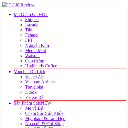
Mã Giảm Giá
HOT
Shopee
Lazada
Tiki
Fahasa
FPT
Nguyễn Kim
Media Mart
Watsons
Con Cưng
Highlands Coffee
Voucher Du Lịch
Vietjet Air
Vietnam Airlines
Traveloka
Klook
Vé Xe Rẻ
Sản Phẩm Sale
NEW
Mẹ và Bé
Chăm Sóc Sức Khỏe
Mỹ phẩm & Làm Đẹp
Nhà cửa & Đời Sống