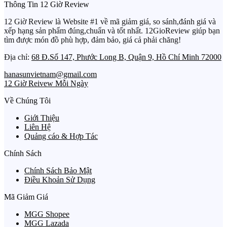
Thông Tin 12 Giờ Review
12 Giờ Review là Website #1 về mã giảm giá, so sánh,đánh giá và
xếp hạng sản phẩm đúng,chuẩn và tốt nhất. 12GioReview giúp bạn
tìm được món đồ phù hợp, đảm bảo, giá cả phải chăng!
Địa chỉ:
68 Đ.Số 147, Phước Long B, Quận 9, Hồ Chí Minh 72000
hanasunvietnam@gmail.com
12 Giờ Reivew Mỗi Ngày
Về Chúng Tôi
Giới Thiệu
Liên Hệ
Quảng cáo & Hợp Tác
Chính Sách
Chính Sách Bảo Mật
Điều Khoản Sử Dụng
Mã Giảm Giá
MGG Shopee
MGG Lazada