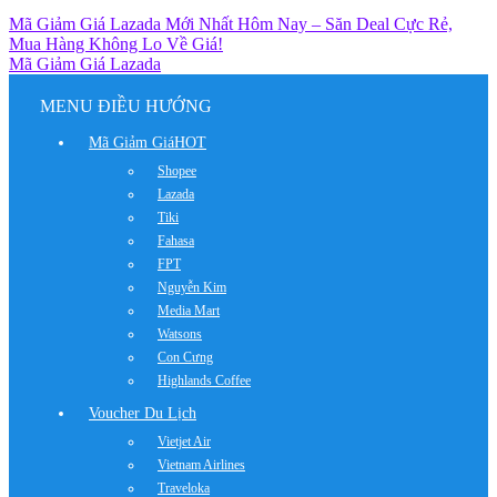
Mã Giảm Giá Lazada Mới Nhất Hôm Nay – Săn Deal Cực Rẻ,
Mua Hàng Không Lo Về Giá!
Mã Giảm Giá Lazada
MENU ĐIỀU HƯỚNG
Mã Giảm Giá
HOT
Shopee
Lazada
Tiki
Fahasa
FPT
Nguyễn Kim
Media Mart
Watsons
Con Cưng
Highlands Coffee
Voucher Du Lịch
Vietjet Air
Vietnam Airlines
Traveloka