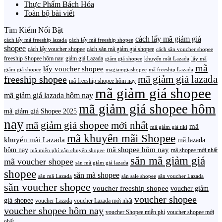
Thực Phẩm Bách Hóa
Toàn bộ bài viết
Tìm Kiếm Nổi Bật
cách lấy mã giảm giá
cách lấy mã freeship lazada
cách lấy mã freeship shopee
shopee
cách lấy voucher shopee
cách săn mã giảm giá shopee
cách săn voucher shopee
freeship Shopee hôm nay
giảm giá Lazada
giảm giá shopee
khuyến mãi Lazada
lấy mã
mã
lấy voucher shopee
giảm giá shopee
magiamgiashopee
mã freeship Lazada
freeship shopee
mã giảm giá lazada
mã freeship shopee hôm nay
mã giảm giá shopee
mã giảm giá lazada hôm nay
mã giảm giá shopee hôm
mã giảm giá Shopee 2025
nay
mã giảm giá shopee mới nhất
mã
mã giảm giá tiki
mã khuyến mãi Shopee
khuyến mãi Lazada
mã lazada
mã shopee hôm nay
hôm nay
mã shopee mới nhất
mã miễn phí vận chuyển shopee
săn mã giảm giá
mã voucher shopee
săn mã giảm giá lazada
shopee
săn mã shopee
săn mã Lazada
săn sale shopee
săn voucher Lazada
săn voucher shopee
voucher freeship shopee
voucher giảm
voucher shopee
giá shopee
voucher Lazada
voucher Lazada mới nhất
voucher shopee hôm nay
voucher Shopee miễn phí
voucher shopee mới
nhất