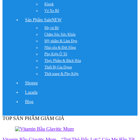
Klook
Vé Xe Rẻ
Sản Phẩm Sale
NEW
Mẹ và Bé
Chăm Sóc Sức Khỏe
Mỹ phẩm & Làm Đẹp
Nhà cửa & Đời Sống
Phụ Kiện Ô Tô
Thực Phẩm & Bách Hóa
Thiết Bị Gia Dụng
Thời trang & Phụ Kiện
Shopee
Lazada
Blog
TOP SẢN PHẨM GIẢM GIÁ
Vitamin Bầu Glavitic Mum – “Trợ Thủ Đắc Lực” Của Mẹ Bầu Từ