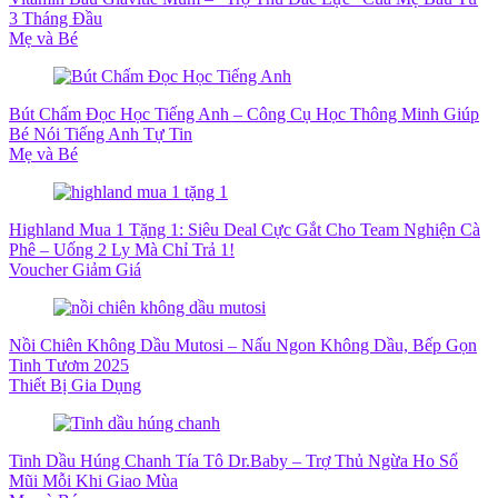
3 Tháng Đầu
Mẹ và Bé
Bút Chấm Đọc Học Tiếng Anh – Công Cụ Học Thông Minh Giúp
Bé Nói Tiếng Anh Tự Tin
Mẹ và Bé
Highland Mua 1 Tặng 1: Siêu Deal Cực Gắt Cho Team Nghiện Cà
Phê – Uống 2 Ly Mà Chỉ Trả 1!
Voucher Giảm Giá
Nồi Chiên Không Dầu Mutosi – Nấu Ngon Không Dầu, Bếp Gọn
Tinh Tươm 2025
Thiết Bị Gia Dụng
Tinh Dầu Húng Chanh Tía Tô Dr.Baby – Trợ Thủ Ngừa Ho Sổ
Mũi Mỗi Khi Giao Mùa