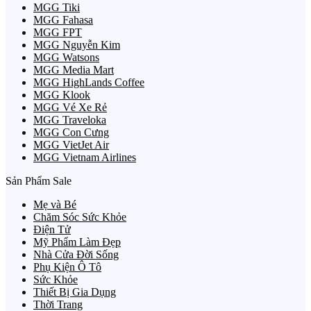
MGG Tiki
MGG Fahasa
MGG FPT
MGG Nguyễn Kim
MGG Watsons
MGG Media Mart
MGG HighLands Coffee
MGG Klook
MGG Vé Xe Rẻ
MGG Traveloka
MGG Con Cưng
MGG VietJet Air
MGG Vietnam Airlines
Sản Phẩm Sale
Mẹ và Bé
Chăm Sóc Sức Khỏe
Điện Tử
Mỹ Phẩm Làm Đẹp
Nhà Cửa Đời Sống
Phụ Kiện Ô Tô
Sức Khỏe
Thiết Bị Gia Dụng
Thời Trang