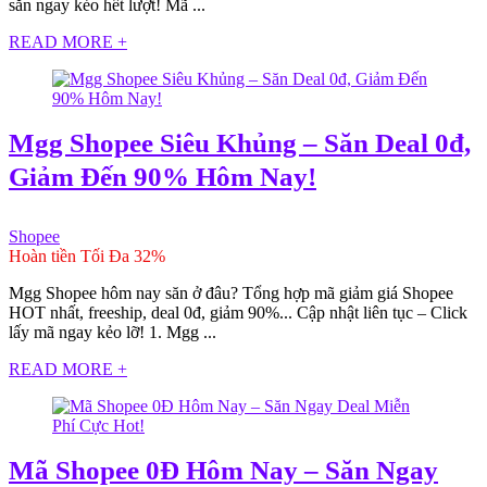
săn ngay kẻo hết lượt! Mã ...
READ MORE +
Mgg Shopee Siêu Khủng – Săn Deal 0đ,
Giảm Đến 90% Hôm Nay!
Shopee
Hoàn tiền Tối Đa 32%
Mgg Shopee hôm nay săn ở đâu? Tổng hợp mã giảm giá Shopee
HOT nhất, freeship, deal 0đ, giảm 90%... Cập nhật liên tục – Click
lấy mã ngay kẻo lỡ! 1. Mgg ...
READ MORE +
Mã Shopee 0Đ Hôm Nay – Săn Ngay