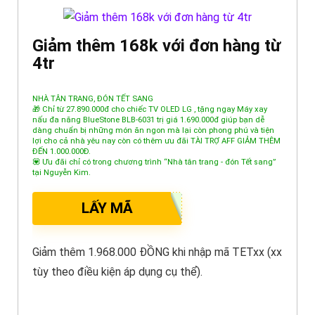
Giảm thêm 168k với đơn hàng từ
4tr
NHÀ TÂN TRANG, ĐÓN TẾT SANG
🎁 Chỉ từ 27.890.000đ cho chiếc TV OLED LG , tặng ngay Máy xay
nấu đa năng BlueStone BLB-6031 trị giá 1.690.000đ giúp bạn dễ
dàng chuẩn bị những món ăn ngon mà lại còn phong phú và tiện
lợi cho cả nhà yêu nay còn có thêm ưu đãi TÀI TRỢ AFF GIẢM THÊM
ĐẾN 1.000.000Đ.
💟 Ưu đãi chỉ có trong chương trình “Nhà tân trang - đón Tết sang”
tại Nguyễn Kim.
LẤY MÃ
Giảm thêm 1.968.000 ĐỒNG khi nhập mã TETxx (xx
tùy theo điều kiện áp dụng cụ thể).