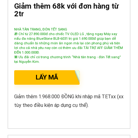
Giảm thêm 68k với đơn hàng từ
2tr
NHÀ TÂN TRANG, ĐÓN TẾT SANG
🎁 Chỉ từ 27.890.000đ cho chiếc TV OLED LG , tặng ngay Máy xay
nấu đa năng BlueStone BLB-6031 trị giá 1.690.000đ giúp bạn dễ
dàng chuẩn bị những món ăn ngon mà lại còn phong phú và tiện
lợi cho cả nhà yêu nay còn có thêm ưu đãi TÀI TRỢ AFF GIẢM THÊM
ĐẾN 1.000.000Đ.
💟 Ưu đãi chỉ có trong chương trình “Nhà tân trang - đón Tết sang”
tại Nguyễn Kim.
LẤY MÃ
Giảm thêm 1.968.000 ĐỒNG khi nhập mã TETxx (xx
tùy theo điều kiện áp dụng cụ thể).