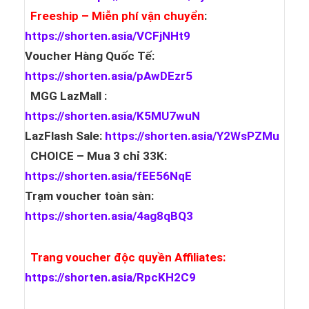
Freeship – Miễn phí vận chuyển
:
https://shorten.asia/VCFjNHt9
Voucher Hàng Quốc Tế:
https://shorten.asia/pAwDEzr5
MGG LazMall :
https://shorten.asia/K5MU7wuN
LazFlash Sale:
https://shorten.asia/Y2WsPZMu
CHOICE – Mua 3 chỉ 33K:
https://shorten.asia/fEE56NqE
Trạm voucher toàn sàn:
https://shorten.asia/4ag8qBQ3
Trang voucher độc quyền Affiliates:
https://shorten.asia/RpcKH2C9