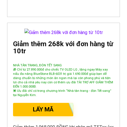
Giảm thêm 268k với đơn hàng từ
10tr
NHÀ TÂN TRANG, ĐÓN TẾT SANG
🎁 Chỉ từ 27.890.000đ cho chiếc TV OLED LG , tặng ngay Máy xay
nấu đa năng BlueStone BLB-6031 trị giá 1.690.000đ giúp bạn dễ
dàng chuẩn bị những món ăn ngon mà lại còn phong phú và tiện
lợi cho cả nhà yêu nay còn có thêm ưu đãi TÀI TRỢ AFF GIẢM THÊM
ĐẾN 1.000.000Đ.
💟 Ưu đãi chỉ có trong chương trình “Nhà tân trang - đón Tết sang”
tại Nguyễn Kim.
LẤY MÃ