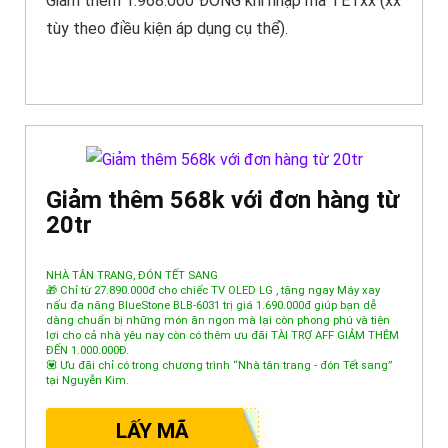
Giảm thêm 1.968.000 ĐỒNG khi nhập mã TETxx (xx
tùy theo điều kiện áp dụng cụ thể).
Giảm thêm 568k với đơn hàng từ
20tr
NHÀ TÂN TRANG, ĐÓN TẾT SANG
🎁 Chỉ từ 27.890.000đ cho chiếc TV OLED LG , tặng ngay Máy xay
nấu đa năng BlueStone BLB-6031 trị giá 1.690.000đ giúp bạn dễ
dàng chuẩn bị những món ăn ngon mà lại còn phong phú và tiện
lợi cho cả nhà yêu nay còn có thêm ưu đãi TÀI TRỢ AFF GIẢM THÊM
ĐẾN 1.000.000Đ.
💟 Ưu đãi chỉ có trong chương trình “Nhà tân trang - đón Tết sang”
tại Nguyễn Kim.
LẤY MÃ