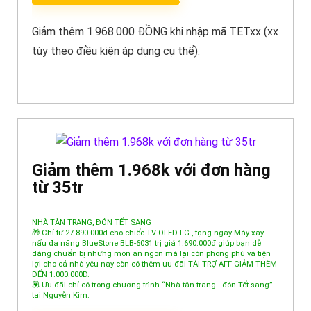
Giảm thêm 1.968.000 ĐỒNG khi nhập mã TETxx (xx
tùy theo điều kiện áp dụng cụ thể).
Giảm thêm 1.968k với đơn hàng
từ 35tr
NHÀ TÂN TRANG, ĐÓN TẾT SANG
🎁 Chỉ từ 27.890.000đ cho chiếc TV OLED LG , tặng ngay Máy xay
nấu đa năng BlueStone BLB-6031 trị giá 1.690.000đ giúp bạn dễ
dàng chuẩn bị những món ăn ngon mà lại còn phong phú và tiện
lợi cho cả nhà yêu nay còn có thêm ưu đãi TÀI TRỢ AFF GIẢM THÊM
ĐẾN 1.000.000Đ.
💟 Ưu đãi chỉ có trong chương trình “Nhà tân trang - đón Tết sang”
tại Nguyễn Kim.