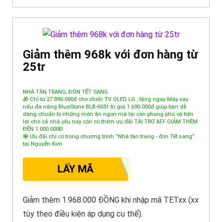
Giảm thêm 968k với đơn hàng từ
25tr
NHÀ TÂN TRANG, ĐÓN TẾT SANG
🎁 Chỉ từ 27.890.000đ cho chiếc TV OLED LG , tặng ngay Máy xay
nấu đa năng BlueStone BLB-6031 trị giá 1.690.000đ giúp bạn dễ
dàng chuẩn bị những món ăn ngon mà lại còn phong phú và tiện
lợi cho cả nhà yêu nay còn có thêm ưu đãi TÀI TRỢ AFF GIẢM THÊM
ĐẾN 1.000.000Đ.
💟 Ưu đãi chỉ có trong chương trình “Nhà tân trang - đón Tết sang”
tại Nguyễn Kim.
LẤY MÃ
Giảm thêm 1.968.000 ĐỒNG khi nhập mã TETxx (xx
tùy theo điều kiện áp dụng cụ thể).