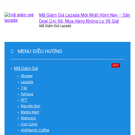
Mã Giảm Giá Lazada Mới Nhất Hôm Nay – Săn
Deal Cực Rẻ, Mua Hàng Không Lo Về Giá!
Mã Giảm Giá Lazada
MENU ĐIỀU HƯỚNG
HOT
Mã Giảm Giá
Shopee
Lazada
Tiki
Fahasa
FPT
Nguyễn Kim
Media Mart
Watsons
Con Cưng
Highlands Coffee