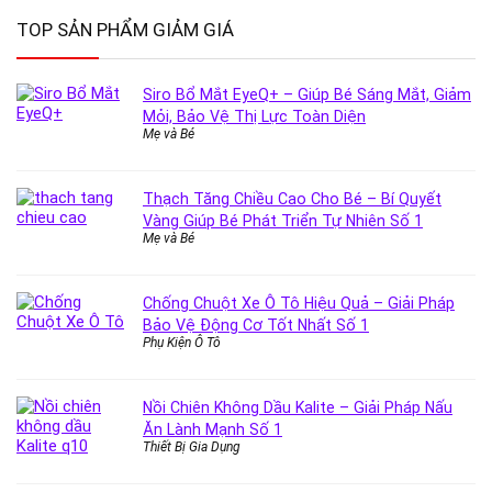
TOP SẢN PHẨM GIẢM GIÁ
Siro Bổ Mắt EyeQ+ – Giúp Bé Sáng Mắt, Giảm
Mỏi, Bảo Vệ Thị Lực Toàn Diện
Mẹ và Bé
Thạch Tăng Chiều Cao Cho Bé – Bí Quyết
Vàng Giúp Bé Phát Triển Tự Nhiên Số 1
Mẹ và Bé
Chống Chuột Xe Ô Tô Hiệu Quả – Giải Pháp
Bảo Vệ Động Cơ Tốt Nhất Số 1
Phụ Kiện Ô Tô
Nồi Chiên Không Dầu Kalite – Giải Pháp Nấu
Ăn Lành Mạnh Số 1
Thiết Bị Gia Dụng