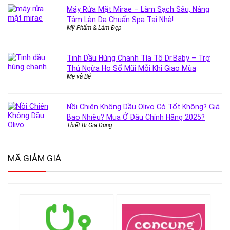
Máy Rửa Mặt Mirae – Làm Sạch Sâu, Nâng
Tầm Làn Da Chuẩn Spa Tại Nhà!
Mỹ Phẩm & Làm Đẹp
Tinh Dầu Húng Chanh Tía Tô Dr.Baby – Trợ
Thủ Ngừa Ho Sổ Mũi Mỗi Khi Giao Mùa
Mẹ và Bé
Nồi Chiên Không Dầu Olivo Có Tốt Không? Giá
Bao Nhiêu? Mua Ở Đâu Chính Hãng 2025?
Thiết Bị Gia Dụng
MÃ GIẢM GIÁ