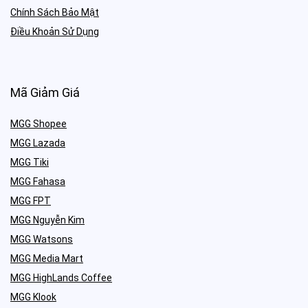
Chính Sách Bảo Mật
Điều Khoản Sử Dụng
Mã Giảm Giá
MGG Shopee
MGG Lazada
MGG Tiki
MGG Fahasa
MGG FPT
MGG Nguyễn Kim
MGG Watsons
MGG Media Mart
MGG HighLands Coffee
MGG Klook