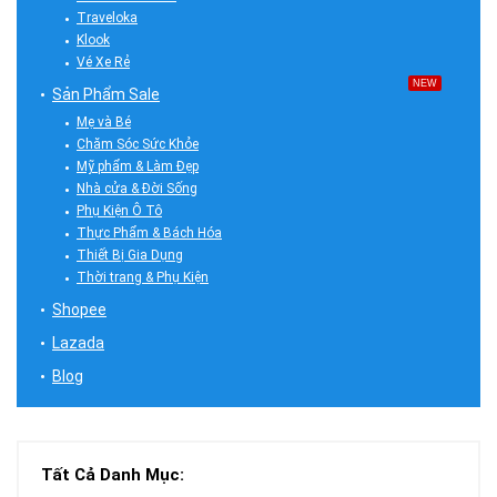
Traveloka
Klook
Vé Xe Rẻ
NEW
Sản Phẩm Sale
Mẹ và Bé
Chăm Sóc Sức Khỏe
Mỹ phẩm & Làm Đẹp
Nhà cửa & Đời Sống
Phụ Kiện Ô Tô
Thực Phẩm & Bách Hóa
Thiết Bị Gia Dụng
Thời trang & Phụ Kiện
Shopee
Lazada
Blog
Tất Cả Danh Mục: