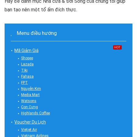
Hãy để danh mục Nhà cửa & Đời Sống của chúng tôi giúp
bạn tạo nên một tổ ấm đích thực.
Menu điều hướng
HOT
Mã Giảm Giá
Shopee
Lazada
Tiki
Fahasa
FPT
Nguyễn Kim
Media Mart
Watsons
Con Cưng
Highlands Coffee
Voucher Du Lịch
Vietjet Air
Vietnam Airlines