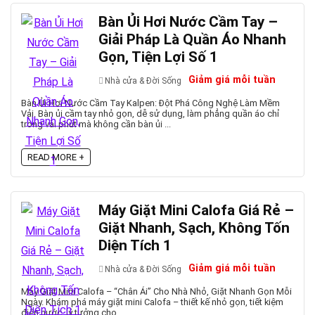
Bàn Ủi Hơi Nước Cầm Tay –
Giải Pháp Là Quần Áo Nhanh
Gọn, Tiện Lợi Số 1
Giảm giá mỗi tuần
Nhà cửa & Đời Sống
Bàn Ủi Hơi Nước Cầm Tay Kalpen: Đột Phá Công Nghệ Làm Mềm
Vải. Bàn ủi cầm tay nhỏ gọn, dễ sử dụng, làm phẳng quần áo chỉ
trong vài phút mà không cần bàn ủi ...
READ MORE +
Máy Giặt Mini Calofa Giá Rẻ –
Giặt Nhanh, Sạch, Không Tốn
Diện Tích 1
Giảm giá mỗi tuần
Nhà cửa & Đời Sống
Máy Giặt Mini Calofa – “Chân Ái” Cho Nhà Nhỏ, Giặt Nhanh Gọn Mỗi
Ngày. Khám phá máy giặt mini Calofa – thiết kế nhỏ gọn, tiết kiệm
điện nước, lý tưởng cho ...