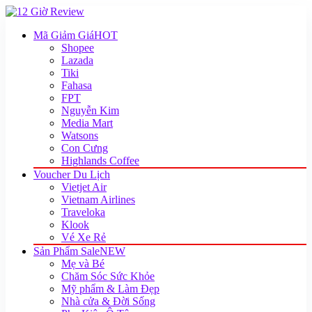
Mã Giảm Giá
HOT
Shopee
Lazada
Tiki
Fahasa
FPT
Nguyễn Kim
Media Mart
Watsons
Con Cưng
Highlands Coffee
Voucher Du Lịch
Vietjet Air
Vietnam Airlines
Traveloka
Klook
Vé Xe Rẻ
Sản Phẩm Sale
NEW
Mẹ và Bé
Chăm Sóc Sức Khỏe
Mỹ phẩm & Làm Đẹp
Nhà cửa & Đời Sống