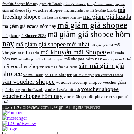
freeship Shopee hôm nay
giảm giá Lazada
giảm giá shopee
khuyến mãi Lazada
lấy mã
mã
lấy voucher shopee
giảm giá shopee
magiamgiashopee
mã freeship Lazada
freeship shopee
mã giảm giá lazada
mã freeship shopee hôm nay
mã giảm giá shopee
mã giảm giá lazada hôm nay
mã giảm giá shopee hôm
mã giảm giá Shopee 2025
nay
mã giảm giá shopee mới nhất
mã
mã giảm giá tiki
mã khuyến mãi Shopee
khuyến mãi Lazada
mã lazada
mã shopee hôm nay
hôm nay
mã shopee mới nhất
mã miễn phí vận chuyển shopee
săn mã giảm giá
mã voucher shopee
săn mã giảm giá lazada
shopee
săn mã shopee
săn mã Lazada
săn sale shopee
săn voucher Lazada
săn voucher shopee
voucher freeship shopee
voucher giảm
voucher shopee
giá shopee
voucher Lazada
voucher Lazada mới nhất
voucher shopee hôm nay
voucher Shopee miễn phí
voucher shopee mới
nhất
2025 12GioReview.com Design. All rights reserved.