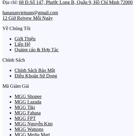
Địa chỉ:
68 Đ.Số 147, Phước Long B, Quận 9, Hồ Chí Minh 72000
hanasunvietnam@gmail.com
12 Giờ Reivew Mỗi Ngày
Về Chúng Tôi
Giới Thiệu
Liên Hệ
Quảng cáo & Hợp Tác
Chính Sách
Chính Sách Bảo Mật
Điều Khoản Sử Dụng
Mã Giảm Giá
MGG Shopee
MGG Lazada
MGG Tiki
MGG Fahasa
MGG FPT
MGG Nguyễn Kim
MGG Watsons
MGG Media Mart