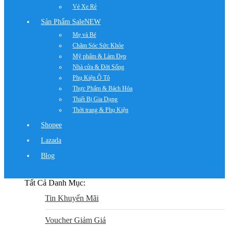
Vé Xe Rẻ
Sản Phẩm Sale
NEW
Mẹ và Bé
Chăm Sóc Sức Khỏe
Mỹ phẩm & Làm Đẹp
Nhà cửa & Đời Sống
Phụ Kiện Ô Tô
Thực Phẩm & Bách Hóa
Thiết Bị Gia Dụng
Thời trang & Phụ Kiện
Shopee
Lazada
Blog
Tất Cả Danh Mục:
Tin Khuyến Mãi
Voucher Giảm Giá