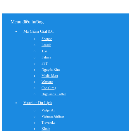
Menu điều hướng
Mã Giảm Giá
HOT
Shopee
Lazada
Tiki
Fahasa
FPT
Nguyễn Kim
Media Mart
Watsons
Con Cưng
Highlands Coffee
Voucher Du Lịch
Vietjet Air
Vietnam Airlines
Traveloka
Klook