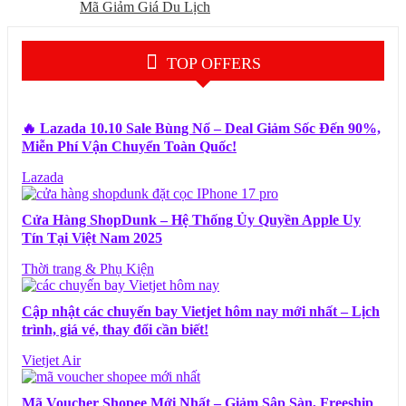
Mã Giảm Giá Du Lịch
TOP OFFERS
🔥 Lazada 10.10 Sale Bùng Nổ – Deal Giảm Sốc Đến 90%,
Miễn Phí Vận Chuyển Toàn Quốc!
Lazada
Cửa Hàng ShopDunk – Hệ Thống Ủy Quyền Apple Uy
Tín Tại Việt Nam 2025
Thời trang & Phụ Kiện
Cập nhật các chuyến bay Vietjet hôm nay mới nhất – Lịch
trình, giá vé, thay đổi cần biết!
Vietjet Air
Mã Voucher Shopee Mới Nhất – Giảm Sập Sàn, Freeship