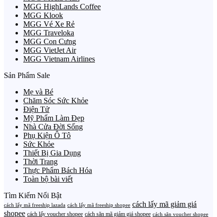
MGG HighLands Coffee
MGG Klook
MGG Vé Xe Rẻ
MGG Traveloka
MGG Con Cưng
MGG VietJet Air
MGG Vietnam Airlines
Sản Phẩm Sale
Mẹ và Bé
Chăm Sóc Sức Khỏe
Điện Tử
Mỹ Phẩm Làm Đẹp
Nhà Cửa Đời Sống
Phụ Kiện Ô Tô
Sức Khỏe
Thiết Bị Gia Dụng
Thời Trang
Thực Phẩm Bách Hóa
Toàn bộ bài viết
Tìm Kiếm Nổi Bật
cách lấy mã giảm giá
cách lấy mã freeship lazada
cách lấy mã freeship shopee
shopee
cách lấy voucher shopee
cách săn mã giảm giá shopee
cách săn voucher shopee