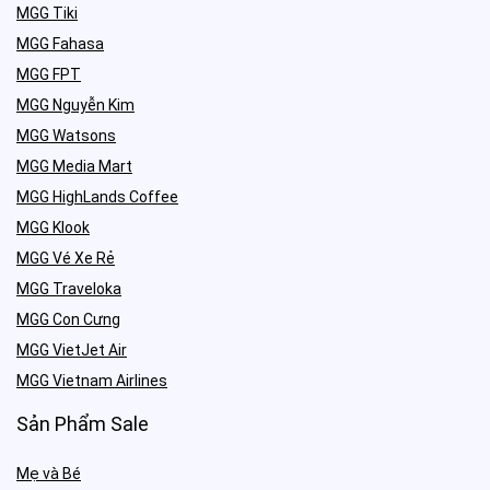
MGG Tiki
MGG Fahasa
MGG FPT
MGG Nguyễn Kim
MGG Watsons
MGG Media Mart
MGG HighLands Coffee
MGG Klook
MGG Vé Xe Rẻ
MGG Traveloka
MGG Con Cưng
MGG VietJet Air
MGG Vietnam Airlines
Sản Phẩm Sale
Mẹ và Bé