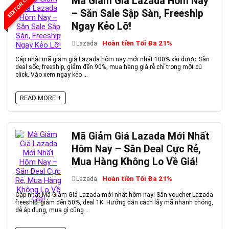
EDITOR CHOICE
Mã Giảm Giá Lazada Hôm Nay
– Săn Sale Sập Sàn, Freeship
Ngay Kẻo Lỡ!
Hoàn tiền Tối Đa 21%
Lazada
Cập nhật mã giảm giá Lazada hôm nay mới nhất 100% xài được. Săn
deal sốc, freeship, giảm đến 90%, mua hàng giá rẻ chỉ trong một cú
click. Vào xem ngay kẻo ...
READ MORE +
Mã Giảm Giá Lazada Mới Nhất
Hôm Nay – Săn Deal Cực Rẻ,
Mua Hàng Không Lo Về Giá!
Hoàn tiền Tối Đa 21%
Lazada
Cập nhật Mã Giảm Giá Lazada mới nhất hôm nay! Săn voucher Lazada
freeship, giảm đến 50%, deal 1K. Hướng dẫn cách lấy mã nhanh chóng,
dễ áp dụng, mua gì cũng ...