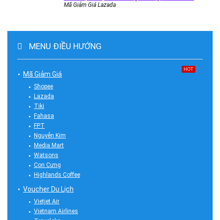
Mã Giảm Giá Lazada
MENU ĐIỀU HƯỚNG
HOT
Mã Giảm Giá
Shopee
Lazada
Tiki
Fahasa
FPT
Nguyễn Kim
Media Mart
Watsons
Con Cưng
Highlands Coffee
Voucher Du Lịch
Vietjet Air
Vietnam Airlines