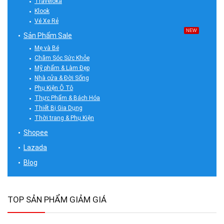
Traveloka
Klook
Vé Xe Rẻ
NEW
Sản Phẩm Sale
Mẹ và Bé
Chăm Sóc Sức Khỏe
Mỹ phẩm & Làm Đẹp
Nhà cửa & Đời Sống
Phụ Kiện Ô Tô
Thực Phẩm & Bách Hóa
Thiết Bị Gia Dụng
Thời trang & Phụ Kiện
Shopee
Lazada
Blog
TOP SẢN PHẨM GIẢM GIÁ