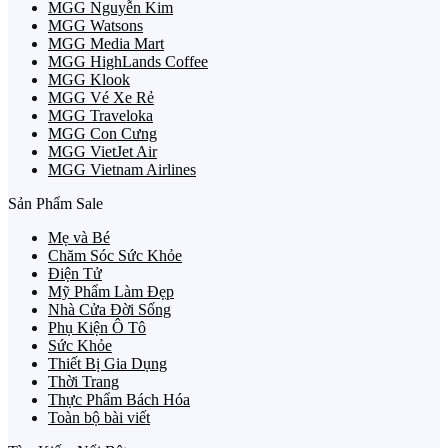
MGG Nguyễn Kim
MGG Watsons
MGG Media Mart
MGG HighLands Coffee
MGG Klook
MGG Vé Xe Rẻ
MGG Traveloka
MGG Con Cưng
MGG VietJet Air
MGG Vietnam Airlines
Sản Phẩm Sale
Mẹ và Bé
Chăm Sóc Sức Khỏe
Điện Tử
Mỹ Phẩm Làm Đẹp
Nhà Cửa Đời Sống
Phụ Kiện Ô Tô
Sức Khỏe
Thiết Bị Gia Dụng
Thời Trang
Thực Phẩm Bách Hóa
Toàn bộ bài viết