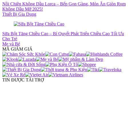
Nồi Chiên Không Dầu Lorca – Bếp Gọn Gàng, Món Ăn Giòn Rụm
Không Dầu Mỡ 2025!
Thiết Bị Gia Dụng
Sữa Bột Tăng Chiều Cao – Bí Quyết Phát Triển Chiều Cao Tối Ưu
Cho Trẻ
Mẹ và Bé
MÃ GIẢM GIÁ
TIN ĐƯỢC TÀI TRỢ