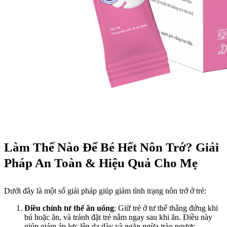
Làm Thế Nào Để Bé Hết Nôn Trớ? Giải
Pháp An Toàn & Hiệu Quả Cho Mẹ
Dưới đây là một số giải pháp giúp giảm tình trạng nôn trớ ở trẻ:
Điều chỉnh tư thế ăn uống
: Giữ trẻ ở tư thế thẳng đứng khi
bú hoặc ăn, và tránh đặt trẻ nằm ngay sau khi ăn. Điều này
giúp giảm áp lực lên dạ dày và ngăn ngừa trào ngược.