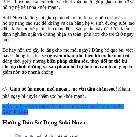
2-FL, Lactium, Lactoferrin, và chiết xuất tía tô, giúp giảm nôn trớ và
hỗ trợ hệ tiêu hóa khỏe mạnh.
Soki Novo không chỉ giúp giảm nhanh tình trạng nôn trớ, mà còn
hỗ trợ nâng cao sức đề kháng và cân bằng hệ vi sinh đường ruột, tạo
điều kiện cho trẻ phát triển toàn diện. Sản phẩm này đã được kiểm
định nghiêm ngặt và chứng nhận an toàn, phù hợp cho trẻ từ 0 ngày
tuổi.
Bé hay nôn trớ gây lo lắng cho mẹ mỗi ngày? Đừng bỏ qua bài viết
này! Chúng tôi chia sẻ
nguyên nhân phổ biến khiến bé nôn trớ
,
đồng thời gợi ý những
biện pháp chăm sóc, thay đổi tư thế bú,
chế độ dinh dưỡng và sản phẩm hỗ trợ tiêu hóa an toàn
giúp bé
giảm nôn trớ nhanh chóng.
👉
Giúp bé ăn ngon, ngủ ngoan, mẹ yên tâm chăm sóc!
Khám
phá ngay bí quyết chăm sóc bé khỏe mạnh.
BẤM VÀO ĐÂY ĐỂ ĐẶT MUA VÀ TÌM HIỂU CHI TIẾT
SẢN PHẨM
Hướng Dẫn Sử Dụng Soki Novo