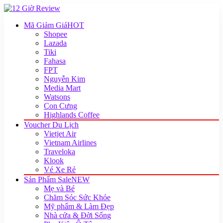
Mã Giảm Giá
HOT
Shopee
Lazada
Tiki
Fahasa
FPT
Nguyễn Kim
Media Mart
Watsons
Con Cưng
Highlands Coffee
Voucher Du Lịch
Vietjet Air
Vietnam Airlines
Traveloka
Klook
Vé Xe Rẻ
Sản Phẩm Sale
NEW
Mẹ và Bé
Chăm Sóc Sức Khỏe
Mỹ phẩm & Làm Đẹp
Nhà cửa & Đời Sống