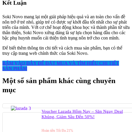
Kết Luận
Soki Novo mang lại một giải pháp hiệu quả và an toàn cho vấn đề
nôn trớ ở trẻ nhỏ, giúp trẻ có được sự khởi đầu tốt nhất cho sự phát
triển của mình. Với cơ chế hoạt động khoa học và thành phần từ sữa
thân thiện, Soki Novo xứng đáng là sự lựa chọn hàng đầu cho các
bậc phụ huynh muốn cải thiện tình trạng nôn trớ cho con mình.
Để biết thêm thông tin chi tiết và cách mua sản phẩm, bạn có thể
truy cập trang web chính thức của Soki Novo.
BẤM VÀO ĐÂY ĐỂ ĐẶT MUA VÀ TÌM HIỂU CHI TIẾT
SẢN PHẨM
Một số sản phẩm khác cùng chuyên
mục
Voucher Lazada Hôm Nay – Săn Ngay Deal
Khủng, Giảm Sâu Đến 50%!
Hoàn tiền Tối Đa 21%