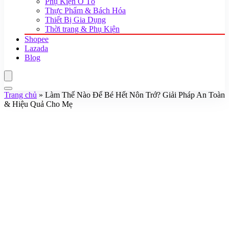
Phụ Kiện Ô Tô
Thực Phẩm & Bách Hóa
Thiết Bị Gia Dụng
Thời trang & Phụ Kiện
Shopee
Lazada
Blog
Trang chủ
»
Làm Thế Nào Để Bé Hết Nôn Trớ? Giải Pháp An Toàn
& Hiệu Quả Cho Mẹ