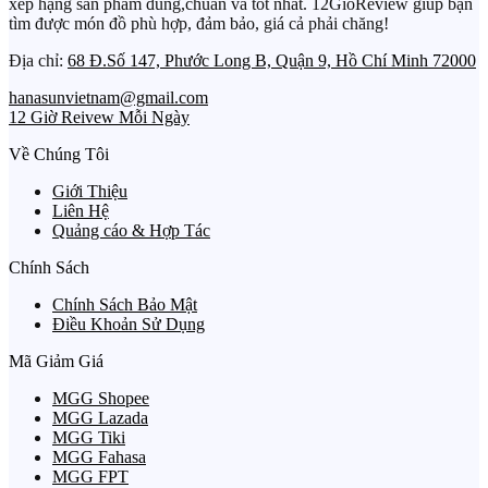
xếp hạng sản phẩm đúng,chuẩn và tốt nhất. 12GioReview giúp bạn
tìm được món đồ phù hợp, đảm bảo, giá cả phải chăng!
Địa chỉ:
68 Đ.Số 147, Phước Long B, Quận 9, Hồ Chí Minh 72000
hanasunvietnam@gmail.com
12 Giờ Reivew Mỗi Ngày
Về Chúng Tôi
Giới Thiệu
Liên Hệ
Quảng cáo & Hợp Tác
Chính Sách
Chính Sách Bảo Mật
Điều Khoản Sử Dụng
Mã Giảm Giá
MGG Shopee
MGG Lazada
MGG Tiki
MGG Fahasa
MGG FPT