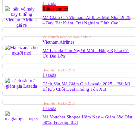
Lazada
Editor choice
Mã Giảm Giá Vietnam Airlines Mới Nhất 2025
– Bay Tiết Kiệm, Trải Nghiệm Đỉnh Cao!
Vé Khuyến mãi Việt Nam Airlines
Vietnam Airlines
Mã Lazada Cho Người Mới – Đăng Ký Là Có
Ưu Đãi Lớn!
Hoàn tiền Tối Đa 21%
Lazada
Cách Săn Mã Giảm Giá Lazada 2025 – Bật Mí
Bí Kíp Chốt Deal Không Tốn Xu!
Hoàn tiền Tối Đa 21%
Lazada
Mã Voucher Shopee Hôm Nay – Giảm Sốc Đến
50%, Freeship 0Đ!