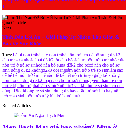
1
Next
Tinh Dầu Lợi An – Giải Pháp Tự Nhiên Thư Giãn &
Bảo Vệ Sức Khỏe
Tags:
bé bị nôn trớ
bé hay nôn trớ
bé nôn trớ kéo dài
bổ sung d3 k2
cho trẻ sơ sinh
các loại d3 k2 tốt cho bé
cách trị nôn trớ ở trẻ nhỏ
chữa
nôn trớ ở trẻ sơ sinh
có nên bổ sung d3k2 cho bé
có nên cho trẻ sơ
sinh uống d3k2 không
d2k3 ocean
giảm nôn trớ ở trẻ sơ sinh
làm sao
để bé hết nôn trớ
làm thế nào để bé hết nôn trớ
mẹo giúp bé không
nôn trớ
nên dùng d3k2 loại nào cho trẻ sơ sinh
nguyên nhân trẻ nôn
trớ
trẻ bị nôn trớ phải làm sao
trẻ nôn trớ sau khi bú
trẻ sơ sinh có nên
dùng d3k2 không
trẻ sơ sinh dùng d3 hay d3k2
trẻ sơ sinh hay nôn
trớ
trẻ sơ sinh nôn trớ
xử lý khi bé bị nôn trớ
Related Articles
Men Bạch Mai giá bao nhiêu? Mua ở