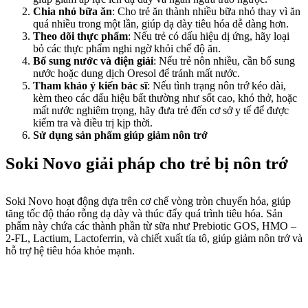
Chia nhỏ bữa ăn
: Cho trẻ ăn thành nhiều bữa nhỏ thay vì ăn
quá nhiều trong một lần, giúp dạ dày tiêu hóa dễ dàng hơn.
Theo dõi thực phẩm
: Nếu trẻ có dấu hiệu dị ứng, hãy loại
bỏ các thực phẩm nghi ngờ khỏi chế độ ăn.
Bổ sung nước và điện giải
: Nếu trẻ nôn nhiều, cần bổ sung
nước hoặc dung dịch Oresol để tránh mất nước.
Tham khảo ý kiến bác sĩ
: Nếu tình trạng nôn trớ kéo dài,
kèm theo các dấu hiệu bất thường như sốt cao, khó thở, hoặc
mất nước nghiêm trọng, hãy đưa trẻ đến cơ sở y tế để được
kiểm tra và điều trị kịp thời.
Sử dụng sản phẩm giúp giảm nôn trớ
Soki Novo giải pháp cho trẻ bị nôn trớ
Soki Novo hoạt động dựa trên cơ chế vòng tròn chuyển hóa, giúp
tăng tốc độ tháo rỗng dạ dày và thúc đẩy quá trình tiêu hóa. Sản
phẩm này chứa các thành phần từ sữa như Prebiotic GOS, HMO –
2-FL, Lactium, Lactoferrin, và chiết xuất tía tô, giúp giảm nôn trớ và
hỗ trợ hệ tiêu hóa khỏe mạnh.