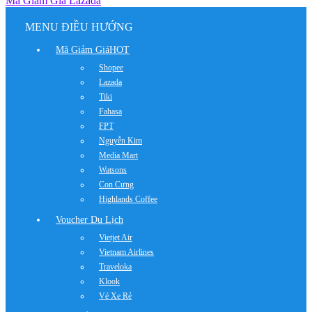
Mã Giảm Giá Lazada
MENU ĐIỀU HƯỚNG
Mã Giảm Giá
HOT
Shopee
Lazada
Tiki
Fahasa
FPT
Nguyễn Kim
Media Mart
Watsons
Con Cưng
Highlands Coffee
Voucher Du Lịch
Vietjet Air
Vietnam Airlines
Traveloka
Klook
Vé Xe Rẻ