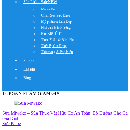
Sản Phẩm Sale
NEW
Mẹ và Bé
Chăm Sóc Sức Khỏe
Mỹ phẩm & Làm Đẹp
Nhà cửa & Đời Sống
Phụ Kiện Ô Tô
Thực Phẩm & Bách Hóa
Thiết Bị Gia Dụng
Thời trang & Phụ Kiện
Shopee
Lazada
Blog
TOP SẢN PHẨM GIẢM GIÁ
Sữa Miwako – Sữa Thực Vật Hữu Cơ An Toàn, Bổ Dưỡng Cho Cả
Gia Đình
Sức Khỏe