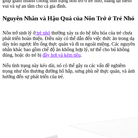
giúp giảm nhanh chóng tình trạng nôn trớ ở trẻ nhỏ, mang lại niềm
vui và sự an tâm cho cả gia đình.
Nguyên Nhân và Hậu Quả của Nôn Trớ ở Trẻ Nhỏ
Nôn trớ sinh lý ở
trẻ nhỏ
thường xảy ra do hệ tiêu hóa của trẻ chưa
phát triển hoàn thiện. Điều này có thể dẫn đến việc thức ăn trong dạ
dày trào ngược lên ống thực quản và đi ra ngoài miệng. Các nguyên
nhân khác bao gồm chế độ ăn không hợp lý, tư thế cho bú không
đúng, hoặc do trẻ bị
đầy hơi và kém tiêu
.
Nếu tình trạng này kéo dài, nó có thể gây ra các vấn đề nghiêm
trọng như tổn thương đường hô hấp, sưng phù nề thực quản, và ảnh
hưởng đến sự phát triển của trẻ.