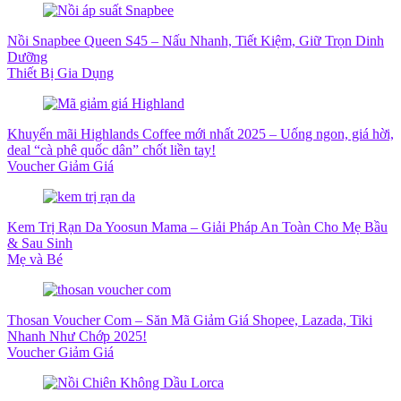
Nồi Snapbee Queen S45 – Nấu Nhanh, Tiết Kiệm, Giữ Trọn Dinh
Dưỡng
Thiết Bị Gia Dụng
Khuyến mãi Highlands Coffee mới nhất 2025 – Uống ngon, giá hời,
deal “cà phê quốc dân” chốt liền tay!
Voucher Giảm Giá
Kem Trị Rạn Da Yoosun Mama – Giải Pháp An Toàn Cho Mẹ Bầu
& Sau Sinh
Mẹ và Bé
Thosan Voucher Com – Săn Mã Giảm Giá Shopee, Lazada, Tiki
Nhanh Như Chớp 2025!
Voucher Giảm Giá