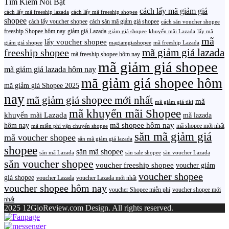
Tìm Kiếm Nổi Bật
cách lấy mã giảm giá
cách lấy mã freeship lazada
cách lấy mã freeship shopee
shopee
cách lấy voucher shopee
cách săn mã giảm giá shopee
cách săn voucher shopee
freeship Shopee hôm nay
giảm giá Lazada
giảm giá shopee
khuyến mãi Lazada
lấy mã
mã
lấy voucher shopee
giảm giá shopee
magiamgiashopee
mã freeship Lazada
freeship shopee
mã giảm giá lazada
mã freeship shopee hôm nay
mã giảm giá shopee
mã giảm giá lazada hôm nay
mã giảm giá shopee hôm
mã giảm giá Shopee 2025
nay
mã giảm giá shopee mới nhất
mã
mã giảm giá tiki
mã khuyến mãi Shopee
khuyến mãi Lazada
mã lazada
mã shopee hôm nay
hôm nay
mã shopee mới nhất
mã miễn phí vận chuyển shopee
săn mã giảm giá
mã voucher shopee
săn mã giảm giá lazada
shopee
săn mã shopee
săn mã Lazada
săn sale shopee
săn voucher Lazada
săn voucher shopee
voucher freeship shopee
voucher giảm
voucher shopee
giá shopee
voucher Lazada
voucher Lazada mới nhất
voucher shopee hôm nay
voucher Shopee miễn phí
voucher shopee mới
nhất
2025 12GioReview.com Design. All rights reserved.