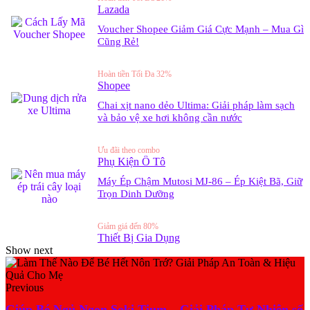
Lazada
Voucher Shopee Giảm Giá Cực Mạnh – Mua Gì
Cũng Rẻ!
Hoàn tiền Tối Đa 32%
Shopee
Chai xịt nano dẻo Ultima: Giải pháp làm sạch
và bảo vệ xe hơi không cần nước
Ưu đãi theo combo
Phụ Kiện Ô Tô
Máy Ép Chậm Mutosi MJ-86 – Ép Kiệt Bã, Giữ
Trọn Dinh Dưỡng
Giảm giá đến 80%
Thiết Bị Gia Dụng
Show next
Previous
Giúp Bé Ngủ Ngon Soki Tium – Giải Pháp Tự Nhiên số