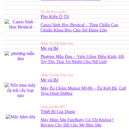
Ưu đãi theo combo
Phụ Kiện Ô Tô
Canxi Sinh Học Bestical – Tăng Chiều Cao
Chuẩn Khoa Học Cho Trẻ Đang Lớn
Nhận Ưu Đãi Hôm Nay
Mẹ và Bé
Phượng Mẫu Đan – Viên Uống Điều Kinh, Hỗ
Trợ Thụ Thai Tự Nhiên Cho Nữ Giới
Nhận Ưu Đãi Hôm Nay
Mẹ và Bé
Máy Ép Chậm Mutosi MJ-86 – Ép Kiệt Bã, Giữ
Trọn Dinh Dưỡng
Giảm giá đến 80%
Thiết Bị Gia Dụng
Máy Hâm Sữa FatzBaby Có Tốt Không?
Review Chi Tiết Cho Mẹ Bỉm Sữa