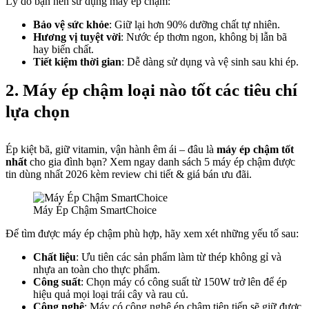
Lý do bạn nên sử dụng máy ép chậm:
Bảo vệ sức khỏe
: Giữ lại hơn 90% dưỡng chất tự nhiên.
Hương vị tuyệt vời
: Nước ép thơm ngon, không bị lẫn bã
hay biến chất.
Tiết kiệm thời gian
: Dễ dàng sử dụng và vệ sinh sau khi ép.
2. Máy ép chậm loại nào tốt các tiêu chí
lựa chọn
Ép kiệt bã, giữ vitamin, vận hành êm ái – đâu là
máy ép chậm tốt
nhất
cho gia đình bạn? Xem ngay danh sách 5 máy ép chậm được
tin dùng nhất 2026 kèm review chi tiết & giá bán ưu đãi.
Máy Ép Chậm SmartChoice
Để tìm được máy ép chậm phù hợp, hãy xem xét những yếu tố sau:
Chất liệu
: Ưu tiên các sản phẩm làm từ thép không gỉ và
nhựa an toàn cho thực phẩm.
Công suất
: Chọn máy có công suất từ 150W trở lên để ép
hiệu quả mọi loại trái cây và rau củ.
Công nghệ
: Máy có công nghệ ép chậm tiên tiến sẽ giữ được