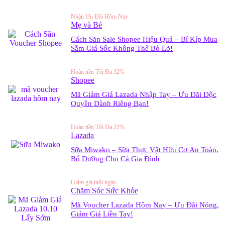
Nhận Ưu Đãi Hôm Nay
Mẹ và Bé
Cách Săn Sale Shopee Hiệu Quả – Bí Kíp Mua
Sắm Giá Sốc Không Thể Bỏ Lỡ!
Hoàn tiền Tối Đa 32%
Shopee
Mã Giảm Giá Lazada Nhập Tay – Ưu Đãi Độc
Quyền Dành Riêng Bạn!
Hoàn tiền Tối Đa 21%
Lazada
Sữa Miwako – Sữa Thực Vật Hữu Cơ An Toàn,
Bổ Dưỡng Cho Cả Gia Đình
Giảm giá mỗi ngày
Chăm Sóc Sức Khỏe
Mã Voucher Lazada Hôm Nay – Ưu Đãi Nóng,
Giảm Giá Liền Tay!