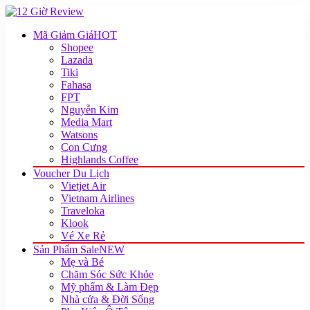
Mã Giảm Giá
HOT
Shopee
Lazada
Tiki
Fahasa
FPT
Nguyễn Kim
Media Mart
Watsons
Con Cưng
Highlands Coffee
Voucher Du Lịch
Vietjet Air
Vietnam Airlines
Traveloka
Klook
Vé Xe Rẻ
Sản Phẩm Sale
NEW
Mẹ và Bé
Chăm Sóc Sức Khỏe
Mỹ phẩm & Làm Đẹp
Nhà cửa & Đời Sống