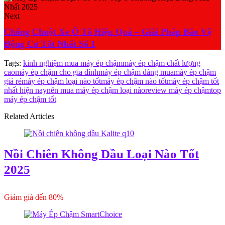
Next
Chống Chuột Xe Ô Tô Hiệu Quả – Giải Pháp Bảo Vệ
Động Cơ Tốt Nhất Số 1
Tags:
kinh nghiệm mua máy ép chậm
máy ép chậm chất lượng
cao
máy ép chậm cho gia đình
máy ép chậm đáng mua
máy ép chậm
giá rẻ
máy ép chậm loại nào tốt
máy ép chậm nào tốt
máy ép chậm tốt
nhất hiện nay
nên mua máy ép chậm loại nào
review máy ép chậm
top
máy ép chậm tốt
Related Articles
Nồi Chiên Không Dầu Loại Nào Tốt
2025
Giảm giá đến 80%