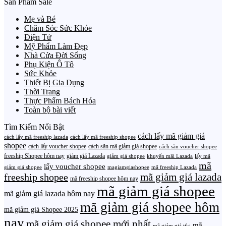
Sản Phẩm Sale
Mẹ và Bé
Chăm Sóc Sức Khỏe
Điện Tử
Mỹ Phẩm Làm Đẹp
Nhà Cửa Đời Sống
Phụ Kiện Ô Tô
Sức Khỏe
Thiết Bị Gia Dụng
Thời Trang
Thực Phẩm Bách Hóa
Toàn bộ bài viết
Tìm Kiếm Nổi Bật
cách lấy mã giảm giá
cách lấy mã freeship lazada
cách lấy mã freeship shopee
shopee
cách lấy voucher shopee
cách săn mã giảm giá shopee
cách săn voucher shopee
freeship Shopee hôm nay
giảm giá Lazada
giảm giá shopee
khuyến mãi Lazada
lấy mã
mã
lấy voucher shopee
giảm giá shopee
magiamgiashopee
mã freeship Lazada
freeship shopee
mã giảm giá lazada
mã freeship shopee hôm nay
mã giảm giá shopee
mã giảm giá lazada hôm nay
mã giảm giá shopee hôm
mã giảm giá Shopee 2025
nay
mã giảm giá shopee mới nhất
mã
mã giảm giá tiki