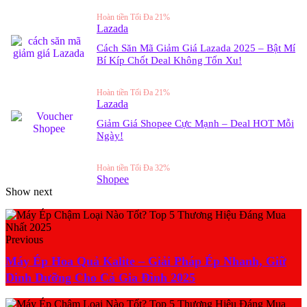
Hoàn tiền Tối Đa 21%
Lazada
Cách Săn Mã Giảm Giá Lazada 2025 – Bật Mí
Bí Kíp Chốt Deal Không Tốn Xu!
Hoàn tiền Tối Đa 21%
Lazada
Giảm Giá Shopee Cực Mạnh – Deal HOT Mỗi
Ngày!
Hoàn tiền Tối Đa 32%
Shopee
Show next
Previous
Máy Ép Hoa Quả Kalite – Giải Pháp Ép Nhanh, Giữ
Dinh Dưỡng Cho Cả Gia Đình 2025