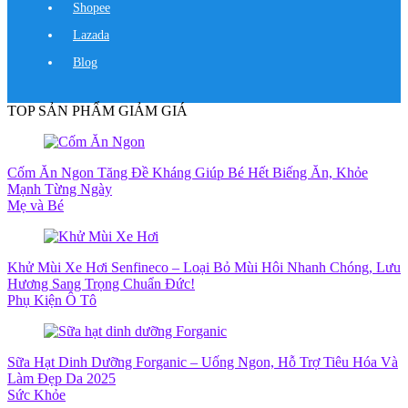
Shopee
Lazada
Blog
TOP SẢN PHẨM GIẢM GIÁ
Cốm Ăn Ngon Tăng Đề Kháng Giúp Bé Hết Biếng Ăn, Khỏe
Mạnh Từng Ngày
Mẹ và Bé
Khử Mùi Xe Hơi Senfineco – Loại Bỏ Mùi Hôi Nhanh Chóng, Lưu
Hương Sang Trọng Chuẩn Đức!
Phụ Kiện Ô Tô
Sữa Hạt Dinh Dưỡng Forganic – Uống Ngon, Hỗ Trợ Tiêu Hóa Và
Làm Đẹp Da 2025
Sức Khỏe