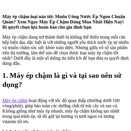
Máy ép chậm loại nào tốt:
Muốn Uống Nước Ép Ngon Chuẩn
Quán? Xem Ngay Máy Ép Chậm Đáng Mua Nhất Hiện Nay!
Bí quyết chọn lựa hoàn hảo cho gia đình bạn
.
Máy ép chậm đang trở thành thiết bị không thể thiếu trong mỗi căn
bếp hiện đại, đặc biệt là với những người yêu thích nước ép tự nhiên
và muốn chăm sóc sức khỏe toàn diện. Nhưng giữa vô số sản phẩm
trên thị trường, làm thế nào để chọn được loại máy ép chậm tốt
nhất? Dưới đây là một số thông tin hữu ích để bạn đưa ra quyết định
đúng đắn.
1. Máy ép chậm là gì và tại sao nên sử
dụng?
Máy ép chậm
hoạt động với tốc độ quay thấp (thường dưới 100
vòng/phút), giúp bảo toàn các dưỡng chất từ trái cây và rau củ.
Không giống như máy ép nhanh, máy ép chậm không tạo nhiệt
trong quá trình ép, từ đó giữ lại hương vị tươi ngon và lượng
vitamin tối ưu.