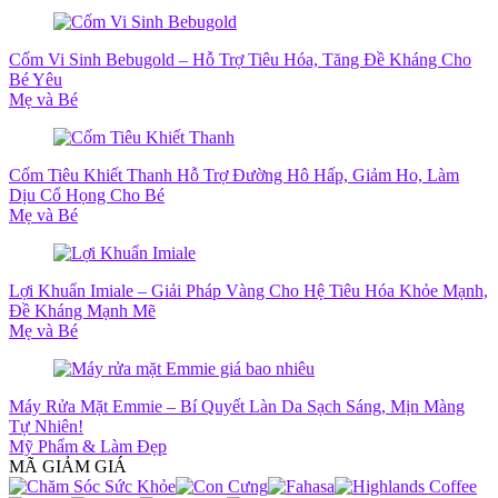
Cốm Vi Sinh Bebugold – Hỗ Trợ Tiêu Hóa, Tăng Đề Kháng Cho
Bé Yêu
Mẹ và Bé
Cốm Tiêu Khiết Thanh Hỗ Trợ Đường Hô Hấp, Giảm Ho, Làm
Dịu Cổ Họng Cho Bé
Mẹ và Bé
Lợi Khuẩn Imiale – Giải Pháp Vàng Cho Hệ Tiêu Hóa Khỏe Mạnh,
Đề Kháng Mạnh Mẽ
Mẹ và Bé
Máy Rửa Mặt Emmie – Bí Quyết Làn Da Sạch Sáng, Mịn Màng
Tự Nhiên!
Mỹ Phẩm & Làm Đẹp
MÃ GIẢM GIÁ