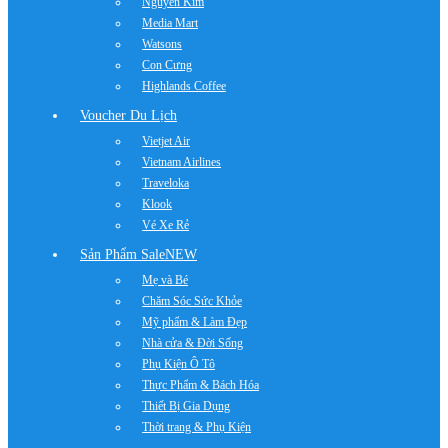
Nguyễn Kim
Media Mart
Watsons
Con Cưng
Highlands Coffee
Voucher Du Lịch
Vietjet Air
Vietnam Airlines
Traveloka
Klook
Vé Xe Rẻ
Sản Phẩm Sale
NEW
Mẹ và Bé
Chăm Sóc Sức Khỏe
Mỹ phẩm & Làm Đẹp
Nhà cửa & Đời Sống
Phụ Kiện Ô Tô
Thực Phẩm & Bách Hóa
Thiết Bị Gia Dụng
Thời trang & Phụ Kiện