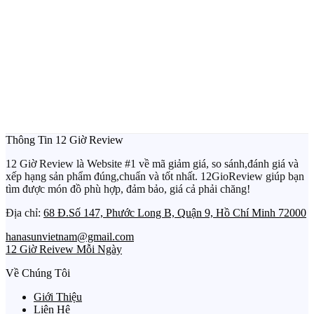
Thông Tin 12 Giờ Review
12 Giờ Review là Website #1 về mã giảm giá, so sánh,đánh giá và
xếp hạng sản phẩm đúng,chuẩn và tốt nhất. 12GioReview giúp bạn
tìm được món đồ phù hợp, đảm bảo, giá cả phải chăng!
Địa chỉ:
68 Đ.Số 147, Phước Long B, Quận 9, Hồ Chí Minh 72000
hanasunvietnam@gmail.com
12 Giờ Reivew Mỗi Ngày
Về Chúng Tôi
Giới Thiệu
Liên Hệ