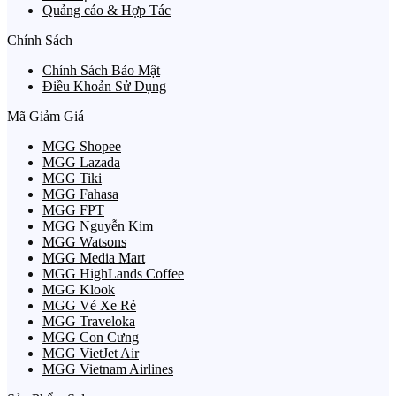
Quảng cáo & Hợp Tác
Chính Sách
Chính Sách Bảo Mật
Điều Khoản Sử Dụng
Mã Giảm Giá
MGG Shopee
MGG Lazada
MGG Tiki
MGG Fahasa
MGG FPT
MGG Nguyễn Kim
MGG Watsons
MGG Media Mart
MGG HighLands Coffee
MGG Klook
MGG Vé Xe Rẻ
MGG Traveloka
MGG Con Cưng
MGG VietJet Air
MGG Vietnam Airlines