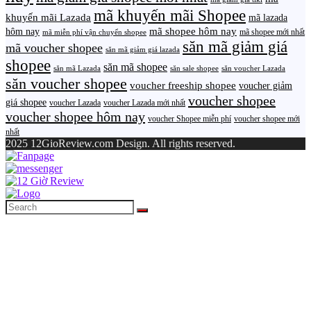
mã khuyến mãi Shopee
khuyến mãi Lazada
mã lazada
mã shopee hôm nay
hôm nay
mã shopee mới nhất
mã miễn phí vận chuyển shopee
săn mã giảm giá
mã voucher shopee
săn mã giảm giá lazada
shopee
săn mã shopee
săn mã Lazada
săn sale shopee
săn voucher Lazada
săn voucher shopee
voucher freeship shopee
voucher giảm
voucher shopee
giá shopee
voucher Lazada
voucher Lazada mới nhất
voucher shopee hôm nay
voucher Shopee miễn phí
voucher shopee mới
nhất
2025 12GioReview.com Design. All rights reserved.