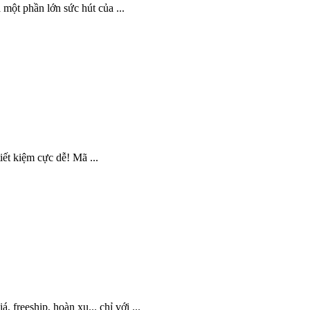
ột phần lớn sức hút của ...
ết kiệm cực dễ! Mã ...
eeship, hoàn xu... chỉ với ...