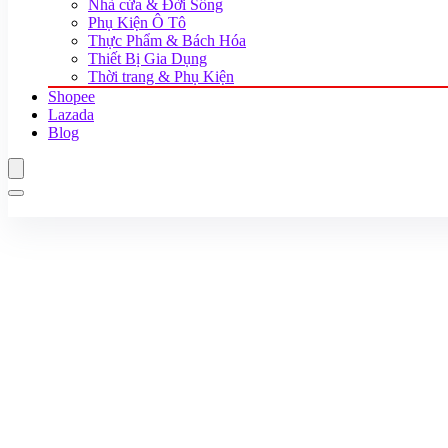
Nhà cửa & Đời Sống
Phụ Kiện Ô Tô
Thực Phẩm & Bách Hóa
Thiết Bị Gia Dụng
Thời trang & Phụ Kiện
Shopee
Lazada
Blog