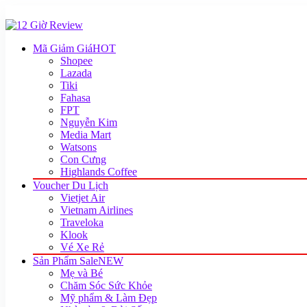
Mã Giảm Giá
HOT
Shopee
Lazada
Tiki
Fahasa
FPT
Nguyễn Kim
Media Mart
Watsons
Con Cưng
Highlands Coffee
Voucher Du Lịch
Vietjet Air
Vietnam Airlines
Traveloka
Klook
Vé Xe Rẻ
Sản Phẩm Sale
NEW
Mẹ và Bé
Chăm Sóc Sức Khỏe
Mỹ phẩm & Làm Đẹp