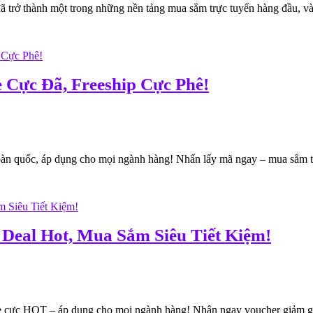
 thành một trong những nền tảng mua sắm trực tuyến hàng đầu, và m
 Cực Đã, Freeship Cực Phê!
àn quốc, áp dụng cho mọi ngành hàng! Nhấn lấy mã ngay – mua sắm ti
Deal Hot, Mua Sắm Siêu Tiết Kiệm!
ực HOT – áp dụng cho mọi ngành hàng! Nhận ngay voucher giảm giá, fr