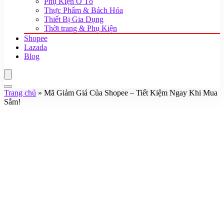
Phụ Kiện Ô Tô
Thực Phẩm & Bách Hóa
Thiết Bị Gia Dụng
Thời trang & Phụ Kiện
Shopee
Lazada
Blog
Trang chủ
»
Mã Giảm Giá Của Shopee – Tiết Kiệm Ngay Khi Mua
Sắm!