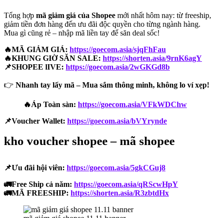
Tổng hợp
mã giảm giá của Shopee
mới nhất hôm nay: từ freeship,
giảm tiền đơn hàng đến ưu đãi độc quyền cho từng ngành hàng.
Mua gì cũng rẻ – nhập mã liền tay để săn deal sốc!
🔥MÃ GIẢM GIÁ:
https://goecom.asia/sjqFhFau
🔥KHUNG GIỜ SĂN SALE:
https://shorten.asia/9rnK6agY
📌SHOPEE lIVE:
https://goecom.asia/2wGKGd8b
👉
Nhanh tay lấy mã – Mua sắm thông minh, không lo ví xẹp!
🔥Áp Toàn sàn:
https://goecom.asia/VFkWDChw
📌Voucher Wallet:
https://goecom.asia/bVYrynde
kho voucher shopee – mã shopee
📌Ưu đãi hội viên:
https://goecom.asia/5gkCGuj8
🚛Free Ship cả năm:
https://goecom.asia/qRScwHpY
🚛MÃ FREESHIP:
https://shorten.asia/R3zbtdHx