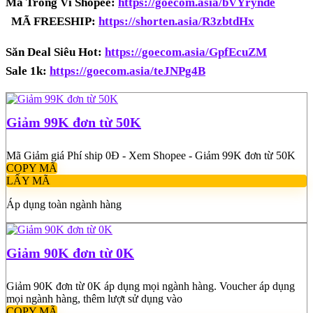
Mã Trong Ví Shopee:
https://goecom.asia/bVYrynde
MÃ FREESHIP:
https://shorten.asia/R3zbtdHx
Săn Deal Siêu Hot:
https://goecom.asia/GpfEcuZM
Sale 1k:
https://goecom.asia/teJNPg4B
Giảm 99K đơn từ 50K
Mã Giảm giá Phí ship 0Đ - Xem Shopee - Giảm 99K đơn từ 50K
COPY MÃ
LẤY MÃ
Áp dụng toàn ngành hàng
Giảm 90K đơn từ 0K
Giảm 90K đơn từ 0K áp dụng mọi ngành hàng. Voucher áp dụng
mọi ngành hàng, thêm lượt sử dụng vào
COPY MÃ