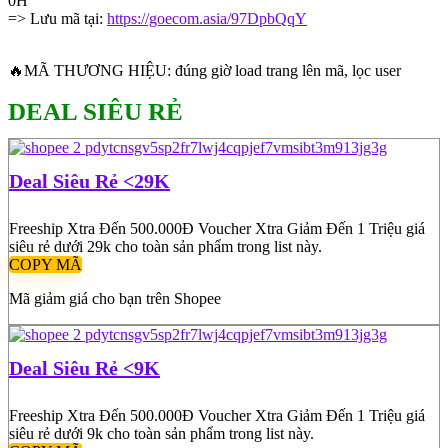
0H
=> Lưu mã tại:
https://goecom.asia/97DpbQqY
🔥MÃ THƯƠNG HIỆU: đúng giờ load trang lên mã, lọc user
DEAL SIÊU RẺ
Deal Siêu Rẻ <29K
Freeship Xtra Đến 500.000Đ Voucher Xtra Giảm Đến 1 Triệu giá
siêu rẻ dưới 29k cho toàn sản phẩm trong list này.
COPY MÃ
Mã giảm giá cho bạn trên Shopee
Deal Siêu Rẻ <9K
Freeship Xtra Đến 500.000Đ Voucher Xtra Giảm Đến 1 Triệu giá
siêu rẻ dưới 9k cho toàn sản phẩm trong list này.