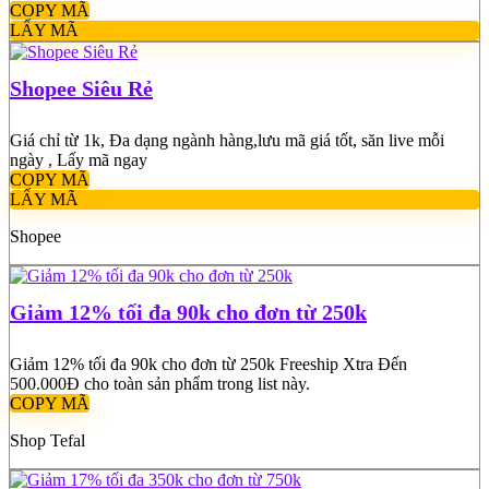
COPY MÃ
LẤY MÃ
Shopee Siêu Rẻ
Giá chỉ từ 1k, Đa dạng ngành hàng,lưu mã giá tốt, săn live mỗi
ngày , Lấy mã ngay
COPY MÃ
LẤY MÃ
Shopee
Giảm 12% tối đa 90k cho đơn từ 250k
Giảm 12% tối đa 90k cho đơn từ 250k Freeship Xtra Đến
500.000Đ cho toàn sản phẩm trong list này.
COPY MÃ
Shop
Tefal