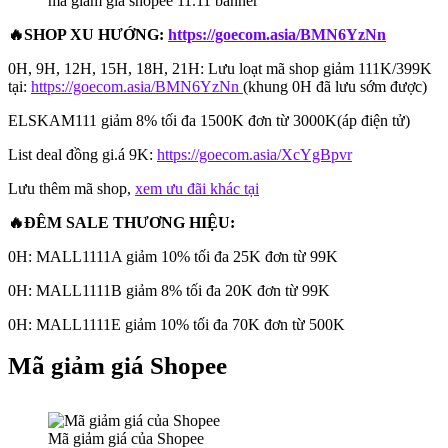
mã giảm giá shopee 11.11 banner
🔥SHOP XU HƯỚNG:
https://goecom.asia/BMN6YzNn
0H, 9H, 12H, 15H, 18H, 21H: Lưu loạt mã shop giảm 111K/399K
tại:
https://goecom.asia/BMN6YzNn
(khung 0H đã lưu sớm được)
ELSKAM111 giảm 8% tối đa 1500K đơn từ 3000K(áp điện tử)
List deal đồng gi.á 9K:
https://goecom.asia/XcYgBpvr
Lưu thêm mã shop,
xem ưu đãi khác tại
🔥ĐÊM SALE THƯƠNG HIỆU:
0H: MALL1111A giảm 10% tối đa 25K đơn từ 99K
0H: MALL1111B giảm 8% tối đa 20K đơn từ 99K
0H: MALL1111E giảm 10% tối đa 70K đơn từ 500K
Mã giảm giá Shopee
Mã giảm giá của Shopee