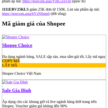
phẩm áp mã:
https://goecom.asia/YrkGZnTm
(quốc tế)
1111EBV25KLS
giảm 25K đơn từ 150K. List sản phẩm áp mã:
https://goecom.asia/hYsN6mp6
(đời sống)
Mã giảm giá của Shopee
Shopee Choice
Đa dạng ngành hàng, SALE sập sàn, mua sắm giá tốt, Lấy mã ngay
COPY MÃ
LẤY MÃ
Shopee Choice Việt Nam
Sale Gia Đình
Áp dụng cho các khung giờ và live ngành hàng thời trang trên
Shopee, Voucher giảm giá khủng đến 90%