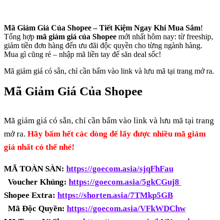
Mã Giảm Giá Của Shopee – Tiết Kiệm Ngay Khi Mua Sắm
!
Tổng hợp
mã giảm giá của Shopee
mới nhất hôm nay: từ freeship,
giảm tiền đơn hàng đến ưu đãi độc quyền cho từng ngành hàng.
Mua gì cũng rẻ – nhập mã liền tay để săn deal sốc!
Mã giảm giá có sẵn, chỉ cần bấm vào link và lưu mã tại trang mở ra.
Mã Giảm Giá Của Shopee
Mã giảm giá có sẵn, chỉ cần bấm vào link và lưu mã tại trang
mở ra.
Hãy bấm hết các dòng để lấy được nhiều mã giảm
giá nhất có thể nhé!
MÃ TOÀN SÀN:
https://goecom.asia/sjqFhFau
Voucher Khủng:
https://goecom.asia/5gkCGuj8
Shopee Extra:
https://shorten.asia/7TMkp5GB
Mã Độc Quyền:
https://goecom.asia/VFkWDChw