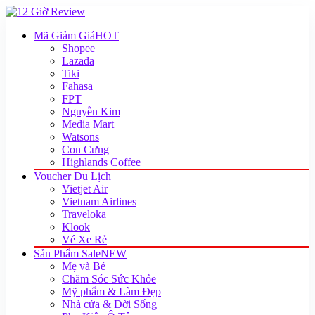
Mã Giảm Giá
HOT
Shopee
Lazada
Tiki
Fahasa
FPT
Nguyễn Kim
Media Mart
Watsons
Con Cưng
Highlands Coffee
Voucher Du Lịch
Vietjet Air
Vietnam Airlines
Traveloka
Klook
Vé Xe Rẻ
Sản Phẩm Sale
NEW
Mẹ và Bé
Chăm Sóc Sức Khỏe
Mỹ phẩm & Làm Đẹp
Nhà cửa & Đời Sống