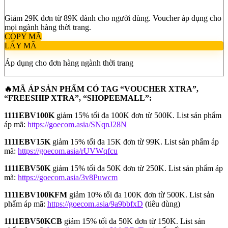
Giảm 29K đơn từ 89K dành cho người dùng. Voucher áp dụng cho
mọi ngành hàng thời trang.
COPY MÃ
LẤY MÃ
Áp dụng cho đơn hàng ngành thời trang
🔥MÃ ÁP SẢN PHẨM CÓ TAG “VOUCHER XTRA”,
“FREESHIP XTRA”, “SHOPEEMALL”:
1111EBV100K
giảm 15% tối đa 100K đơn từ 500K. List sản phẩm
áp mã:
https://goecom.asia/SNqnJ28N
1111EBV15K
giảm 15% tối đa 15K đơn từ 99K. List sản phẩm áp
mã:
https://goecom.asia/rUVWqfcu
1111EBV50K
giảm 15% tối đa 50K đơn từ 250K. List sản phẩm áp
mã:
https://goecom.asia/3v8Puwcm
1111EBV100KFM
giảm 10% tối đa 100K đơn từ 500K. List sản
phẩm áp mã:
https://goecom.asia/9a9bbfxD
(tiêu dùng)
1111EBV50KCB
giảm 15% tối đa 50K đơn từ 150K. List sản