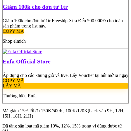
Giảm 100k cho đơn từ 1tr
Giảm 100k cho đơn từ 1tr Freeship Xtra Đến 500.000Đ cho toàn
sản phẩm trong list này.
COPY MÃ
Shop elmich
Enfa Official Store
Áp dụng cho các khung giờ và live. Lấy Voucher tại nút mở ra ngay
COPY MÃ
LẤY MÃ
Thương hiệu Enfa
Mã giảm 15% tối đa 150K/500K, 100K/120K(back vào 9H, 12H,
15H, 18H, 21H)
Đã tặng sẵn loạt mã giảm 10%, 12%, 15% trong ví dùng được từ