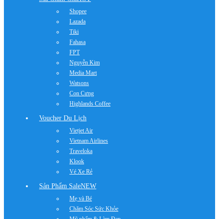
Shopee
Lazada
Tiki
Fahasa
FPT
Nguyễn Kim
Media Mart
Watsons
Con Cưng
Highlands Coffee
Voucher Du Lịch
Vietjet Air
Vietnam Airlines
Traveloka
Klook
Vé Xe Rẻ
Sản Phẩm Sale
NEW
Mẹ và Bé
Chăm Sóc Sức Khỏe