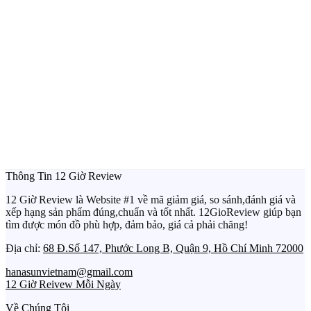
Thông Tin 12 Giờ Review
12 Giờ Review là Website #1 về mã giảm giá, so sánh,đánh giá và
xếp hạng sản phẩm đúng,chuẩn và tốt nhất. 12GioReview giúp bạn
tìm được món đồ phù hợp, đảm bảo, giá cả phải chăng!
Địa chỉ:
68 Đ.Số 147, Phước Long B, Quận 9, Hồ Chí Minh 72000
hanasunvietnam@gmail.com
12 Giờ Reivew Mỗi Ngày
Về Chúng Tôi