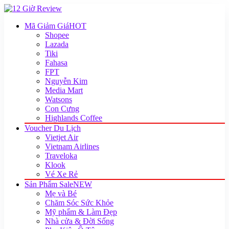
Mã Giảm Giá
HOT
Shopee
Lazada
Tiki
Fahasa
FPT
Nguyễn Kim
Media Mart
Watsons
Con Cưng
Highlands Coffee
Voucher Du Lịch
Vietjet Air
Vietnam Airlines
Traveloka
Klook
Vé Xe Rẻ
Sản Phẩm Sale
NEW
Mẹ và Bé
Chăm Sóc Sức Khỏe
Mỹ phẩm & Làm Đẹp
Nhà cửa & Đời Sống