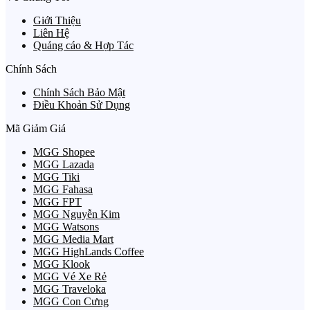
Giới Thiệu
Liên Hệ
Quảng cáo & Hợp Tác
Chính Sách
Chính Sách Bảo Mật
Điều Khoản Sử Dụng
Mã Giảm Giá
MGG Shopee
MGG Lazada
MGG Tiki
MGG Fahasa
MGG FPT
MGG Nguyễn Kim
MGG Watsons
MGG Media Mart
MGG HighLands Coffee
MGG Klook
MGG Vé Xe Rẻ
MGG Traveloka
MGG Con Cưng