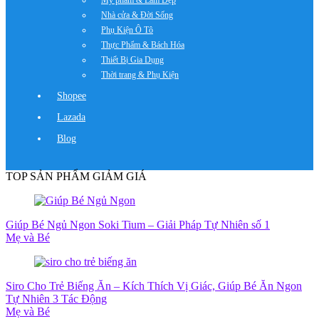
Mỹ phẩm & Làm Đẹp
Nhà cửa & Đời Sống
Phụ Kiện Ô Tô
Thực Phẩm & Bách Hóa
Thiết Bị Gia Dụng
Thời trang & Phụ Kiện
Shopee
Lazada
Blog
TOP SẢN PHẨM GIẢM GIÁ
Giúp Bé Ngủ Ngon Soki Tium – Giải Pháp Tự Nhiên số 1
Mẹ và Bé
Siro Cho Trẻ Biếng Ăn – Kích Thích Vị Giác, Giúp Bé Ăn Ngon
Tự Nhiên 3 Tác Động
Mẹ và Bé