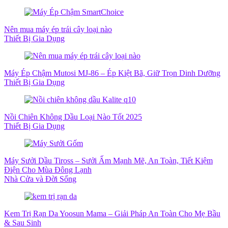
Nên mua máy ép trái cây loại nào
Thiết Bị Gia Dụng
Máy Ép Chậm Mutosi MJ-86 – Ép Kiệt Bã, Giữ Trọn Dinh Dưỡng
Thiết Bị Gia Dụng
Nồi Chiên Không Dầu Loại Nào Tốt 2025
Thiết Bị Gia Dụng
Máy Sưởi Dầu Tiross – Sưởi Ấm Mạnh Mẽ, An Toàn, Tiết Kiệm
Điện Cho Mùa Đông Lạnh
Nhà Cửa và Đời Sống
Kem Trị Rạn Da Yoosun Mama – Giải Pháp An Toàn Cho Mẹ Bầu
& Sau Sinh