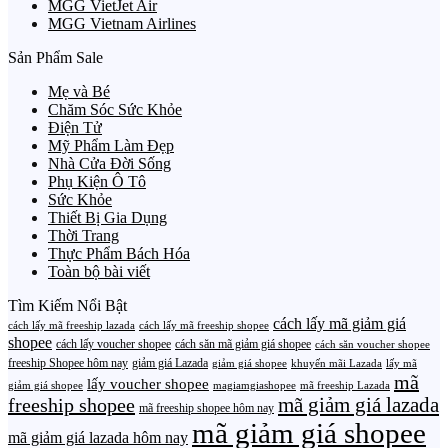
MGG VietJet Air
MGG Vietnam Airlines
Sản Phẩm Sale
Mẹ và Bé
Chăm Sóc Sức Khỏe
Điện Tử
Mỹ Phẩm Làm Đẹp
Nhà Cửa Đời Sống
Phụ Kiện Ô Tô
Sức Khỏe
Thiết Bị Gia Dụng
Thời Trang
Thực Phẩm Bách Hóa
Toàn bộ bài viết
Tìm Kiếm Nổi Bật
cách lấy mã giảm giá
cách lấy mã freeship lazada
cách lấy mã freeship shopee
shopee
cách lấy voucher shopee
cách săn mã giảm giá shopee
cách săn voucher shopee
freeship Shopee hôm nay
giảm giá Lazada
giảm giá shopee
khuyến mãi Lazada
lấy mã
mã
lấy voucher shopee
giảm giá shopee
magiamgiashopee
mã freeship Lazada
freeship shopee
mã giảm giá lazada
mã freeship shopee hôm nay
mã giảm giá shopee
mã giảm giá lazada hôm nay