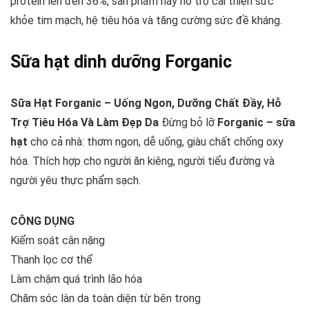
protein lên đến 36%, sản phẩm này hỗ trợ cải thiện sức
khỏe tim mạch, hệ tiêu hóa và tăng cường sức đề kháng.
Sữa hạt dinh dưỡng Forganic
Sữa Hạt Forganic – Uống Ngon, Dưỡng Chất Đầy, Hỗ
Trợ Tiêu Hóa Và Làm Đẹp Da
Đừng bỏ lỡ
Forganic – sữa
hạt
cho cả nhà: thơm ngon, dễ uống, giàu chất chống oxy
hóa. Thích hợp cho người ăn kiêng, người tiểu đường và
người yêu thực phẩm sạch.
CÔNG DỤNG
Kiểm soát cân nặng
Thanh lọc cơ thể
Làm chậm quá trình lão hóa
Chăm sóc làn da toàn diện từ bên trong