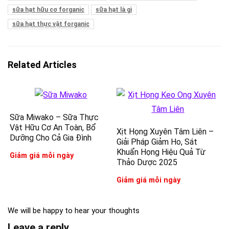
sữa hạt hữu cơ forganic
sữa hạt là gì
sữa hạt thực vật forganic
Related Articles
Sữa Miwako – Sữa Thực
Vật Hữu Cơ An Toàn, Bổ
Xịt Họng Xuyên Tâm Liên –
Dưỡng Cho Cả Gia Đình
Giải Pháp Giảm Ho, Sát
Khuẩn Họng Hiệu Quả Từ
Giảm giá mỗi ngày
Thảo Dược 2025
Giảm giá mỗi ngày
We will be happy to hear your thoughts
Leave a reply