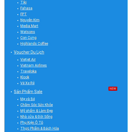
Tiki
Fahasa
FPT
Nguyễn Kim
Media Mart
Watsons
Con Cưng
Highlands Coffee
Voucher Du Lịch
Vietjet Air
Vietnam Airlines
Traveloka
Klook
Vé Xe Rẻ
NEW
Sản Phẩm Sale
Mẹ và Bé
Chăm Sóc Sức Khỏe
Mỹ phẩm & Làm Đẹp
Nhà cửa & Đời Sống
Phụ Kiện Ô Tô
Thực Phẩm & Bách Hóa