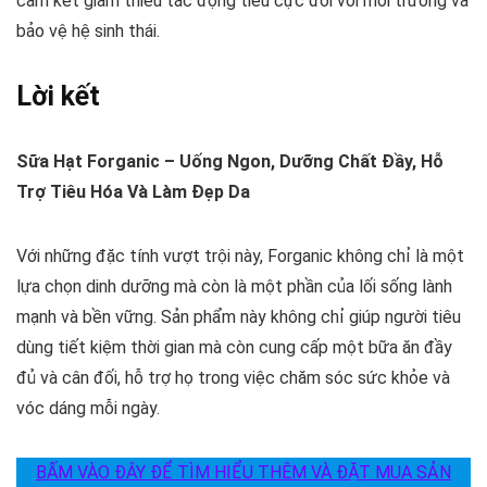
cam kết giảm thiểu tác động tiêu cực đối với môi trường và
bảo vệ hệ sinh thái.
Lời kết
Sữa Hạt Forganic – Uống Ngon, Dưỡng Chất Đầy, Hỗ
Trợ Tiêu Hóa Và Làm Đẹp Da
Với những đặc tính vượt trội này, Forganic không chỉ là một
lựa chọn dinh dưỡng mà còn là một phần của lối sống lành
mạnh và bền vững. Sản phẩm này không chỉ giúp người tiêu
dùng tiết kiệm thời gian mà còn cung cấp một bữa ăn đầy
đủ và cân đối, hỗ trợ họ trong việc chăm sóc sức khỏe và
vóc dáng mỗi ngày.
BẤM VÀO ĐÂY ĐỂ TÌM HIỂU THÊM VÀ ĐẶT MUA SẢN