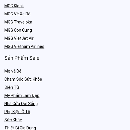
MGG Klook
MGG Vé Xe Rẻ
MGG Traveloka
MGG Con Cưng
MGG VietJet Air
MGG Vietnam Airlines
Sản Phẩm Sale
Mẹ và Bé
Chăm Sóc Sức Khỏe
Điện Tử
Mỹ Phẩm Làm Đẹp
Nhà Cửa Đời Sống
Phụ Kiện Ô Tô
Sức Khỏe
Thiết Bị Gia Dụng