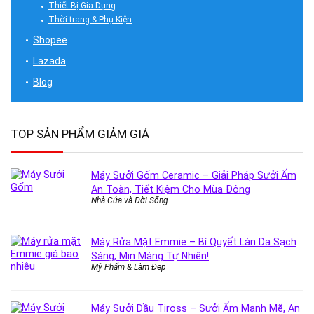
Thiết Bị Gia Dụng
Thời trang & Phụ Kiện
Shopee
Lazada
Blog
TOP SẢN PHẨM GIẢM GIÁ
Máy Sưởi Gốm Ceramic – Giải Pháp Sưởi Ấm
An Toàn, Tiết Kiệm Cho Mùa Đông
Nhà Cửa và Đời Sống
Máy Rửa Mặt Emmie – Bí Quyết Làn Da Sạch
Sáng, Mịn Màng Tự Nhiên!
Mỹ Phẩm & Làm Đẹp
Máy Sưởi Dầu Tiross – Sưởi Ấm Mạnh Mẽ, An