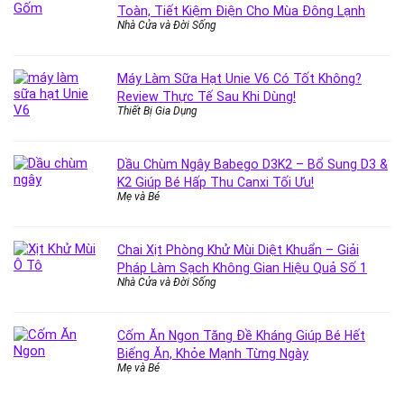
Toàn, Tiết Kiệm Điện Cho Mùa Đông Lạnh
Nhà Cửa và Đời Sống
Máy Làm Sữa Hạt Unie V6 Có Tốt Không?
Review Thực Tế Sau Khi Dùng!
Thiết Bị Gia Dụng
Dầu Chùm Ngây Babego D3K2 – Bổ Sung D3 &
K2 Giúp Bé Hấp Thu Canxi Tối Ưu!
Mẹ và Bé
Chai Xịt Phòng Khử Mùi Diệt Khuẩn – Giải
Pháp Làm Sạch Không Gian Hiệu Quả Số 1
Nhà Cửa và Đời Sống
Cốm Ăn Ngon Tăng Đề Kháng Giúp Bé Hết
Biếng Ăn, Khỏe Mạnh Từng Ngày
Mẹ và Bé