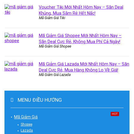
Voucher Tiki Mới Nhất Hôm Nay – Săn Deal
Khủng, Mua Sắm Rẻ Hết Nấc!
Mã Giảm Giá Tiki
Mã Giảm Giá Shopee Mới Nhất Hôm Nay –
Săn Deal Cực Rẻ, Không Mua Phí Cả Ngày!
Mã Giảm Giá Shopee
Mã Giảm Giá Lazada Mới Nhất Hôm Nay – Săn
Deal Cực Rẻ, Mua Hàng Không Lo Về Giá!
Mã Giảm Giá Lazada
MENU ĐIỀU HƯỚNG
HOT
Mã Giảm Giá
Shopee
Lazada