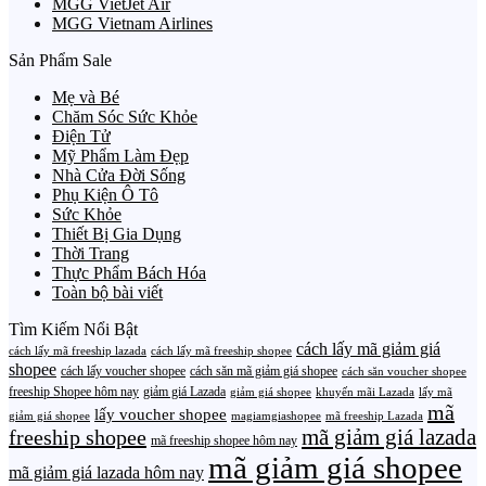
MGG VietJet Air
MGG Vietnam Airlines
Sản Phẩm Sale
Mẹ và Bé
Chăm Sóc Sức Khỏe
Điện Tử
Mỹ Phẩm Làm Đẹp
Nhà Cửa Đời Sống
Phụ Kiện Ô Tô
Sức Khỏe
Thiết Bị Gia Dụng
Thời Trang
Thực Phẩm Bách Hóa
Toàn bộ bài viết
Tìm Kiếm Nổi Bật
cách lấy mã giảm giá
cách lấy mã freeship lazada
cách lấy mã freeship shopee
shopee
cách lấy voucher shopee
cách săn mã giảm giá shopee
cách săn voucher shopee
freeship Shopee hôm nay
giảm giá Lazada
giảm giá shopee
khuyến mãi Lazada
lấy mã
mã
lấy voucher shopee
giảm giá shopee
magiamgiashopee
mã freeship Lazada
freeship shopee
mã giảm giá lazada
mã freeship shopee hôm nay
mã giảm giá shopee
mã giảm giá lazada hôm nay