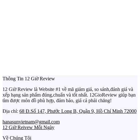
Thông Tin 12 Giờ Review
12 Giờ Review là Website #1 về mã giảm giá, so sánh,đánh giá và
xếp hạng sản phẩm đúng,chuẩn và tốt nhất. 12GioReview giúp bạn
tìm được món đồ phù hợp, đảm bảo, giá cả phải chăng!
Địa chỉ:
68 Đ.Số 147, Phước Long B, Quận 9, Hồ Chí Minh 72000
hanasunvietnam@gmail.com
12 Giờ Reivew Mỗi Ngày
Về Chúng Tôi