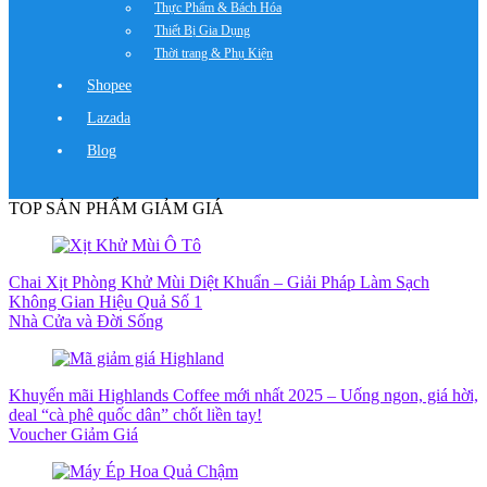
Thực Phẩm & Bách Hóa
Thiết Bị Gia Dụng
Thời trang & Phụ Kiện
Shopee
Lazada
Blog
TOP SẢN PHẨM GIẢM GIÁ
Chai Xịt Phòng Khử Mùi Diệt Khuẩn – Giải Pháp Làm Sạch
Không Gian Hiệu Quả Số 1
Nhà Cửa và Đời Sống
Khuyến mãi Highlands Coffee mới nhất 2025 – Uống ngon, giá hời,
deal “cà phê quốc dân” chốt liền tay!
Voucher Giảm Giá