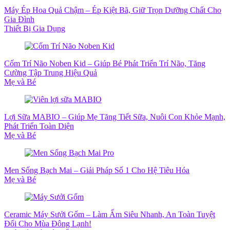
Máy Ép Hoa Quả Chậm – Ép Kiệt Bã, Giữ Trọn Dưỡng Chất Cho
Gia Đình
Thiết Bị Gia Dụng
Cốm Trí Não Noben Kid – Giúp Bé Phát Triển Trí Não, Tăng
Cường Tập Trung Hiệu Quả
Mẹ và Bé
Lợi Sữa MABIO – Giúp Mẹ Tăng Tiết Sữa, Nuôi Con Khỏe Mạnh,
Phát Triển Toàn Diện
Mẹ và Bé
Men Sống Bạch Mai – Giải Pháp Số 1 Cho Hệ Tiêu Hóa
Mẹ và Bé
Ceramic Máy Sưởi Gốm – Làm Ấm Siêu Nhanh, An Toàn Tuyệt
Đối Cho Mùa Đông Lạnh!