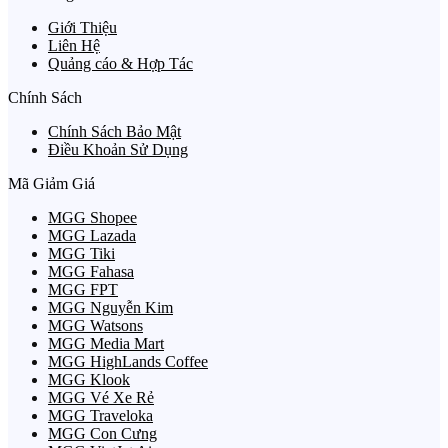
Giới Thiệu
Liên Hệ
Quảng cáo & Hợp Tác
Chính Sách
Chính Sách Bảo Mật
Điều Khoản Sử Dụng
Mã Giảm Giá
MGG Shopee
MGG Lazada
MGG Tiki
MGG Fahasa
MGG FPT
MGG Nguyễn Kim
MGG Watsons
MGG Media Mart
MGG HighLands Coffee
MGG Klook
MGG Vé Xe Rẻ
MGG Traveloka
MGG Con Cưng