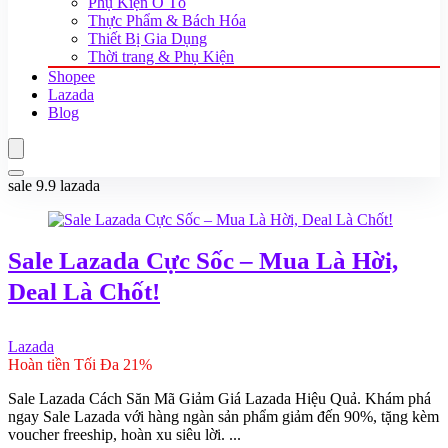
Phụ Kiện Ô Tô
Thực Phẩm & Bách Hóa
Thiết Bị Gia Dụng
Thời trang & Phụ Kiện
Shopee
Lazada
Blog
sale 9.9 lazada
Sale Lazada Cực Sốc – Mua Là Hời,
Deal Là Chốt!
Lazada
Hoàn tiền Tối Đa 21%
Sale Lazada Cách Săn Mã Giảm Giá Lazada Hiệu Quả. Khám phá
ngay Sale Lazada với hàng ngàn sản phẩm giảm đến 90%, tặng kèm
voucher freeship, hoàn xu siêu lời. ...