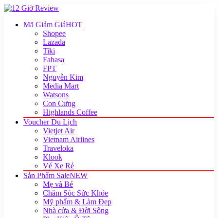
Mã Giảm Giá
HOT
Shopee
Lazada
Tiki
Fahasa
FPT
Nguyễn Kim
Media Mart
Watsons
Con Cưng
Highlands Coffee
Voucher Du Lịch
Vietjet Air
Vietnam Airlines
Traveloka
Klook
Vé Xe Rẻ
Sản Phẩm Sale
NEW
Mẹ và Bé
Chăm Sóc Sức Khỏe
Mỹ phẩm & Làm Đẹp
Nhà cửa & Đời Sống