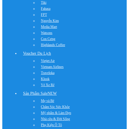
Tiki
Fahasa
FPT
Nguyễn Kim
Media Mart
Watsons
Con Cưng
Highlands Coffee
Voucher Du Lịch
Vietjet Air
Vietnam Airlines
Traveloka
Klook
Vé Xe Rẻ
Sản Phẩm Sale
NEW
Mẹ và Bé
Chăm Sóc Sức Khỏe
Mỹ phẩm & Làm Đẹp
Nhà cửa & Đời Sống
Phụ Kiện Ô Tô