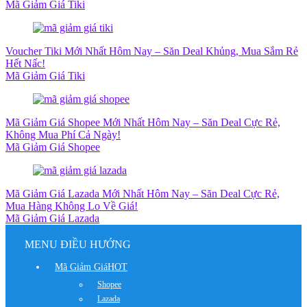
Mã Giảm Giá Tiki
Voucher Tiki Mới Nhất Hôm Nay – Săn Deal Khủng, Mua Sắm Rẻ
Hết Nấc!
Mã Giảm Giá Tiki
Mã Giảm Giá Shopee Mới Nhất Hôm Nay – Săn Deal Cực Rẻ,
Không Mua Phí Cả Ngày!
Mã Giảm Giá Shopee
Mã Giảm Giá Lazada Mới Nhất Hôm Nay – Săn Deal Cực Rẻ,
Mua Hàng Không Lo Về Giá!
Mã Giảm Giá Lazada
MENU ĐIỀU HƯỚNG
Mã Giảm Giá
HOT
Shopee
Lazada