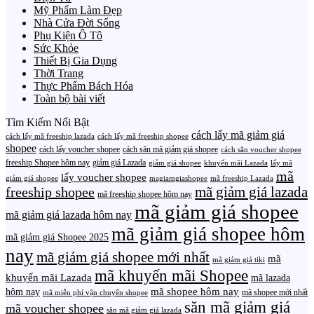
Mỹ Phẩm Làm Đẹp
Nhà Cửa Đời Sống
Phụ Kiện Ô Tô
Sức Khỏe
Thiết Bị Gia Dụng
Thời Trang
Thực Phẩm Bách Hóa
Toàn bộ bài viết
Tìm Kiếm Nổi Bật
cách lấy mã giảm giá
cách lấy mã freeship lazada
cách lấy mã freeship shopee
shopee
cách lấy voucher shopee
cách săn mã giảm giá shopee
cách săn voucher shopee
freeship Shopee hôm nay
giảm giá Lazada
giảm giá shopee
khuyến mãi Lazada
lấy mã
mã
lấy voucher shopee
giảm giá shopee
magiamgiashopee
mã freeship Lazada
freeship shopee
mã giảm giá lazada
mã freeship shopee hôm nay
mã giảm giá shopee
mã giảm giá lazada hôm nay
mã giảm giá shopee hôm
mã giảm giá Shopee 2025
nay
mã giảm giá shopee mới nhất
mã
mã giảm giá tiki
mã khuyến mãi Shopee
khuyến mãi Lazada
mã lazada
mã shopee hôm nay
hôm nay
mã shopee mới nhất
mã miễn phí vận chuyển shopee
săn mã giảm giá
mã voucher shopee
săn mã giảm giá lazada