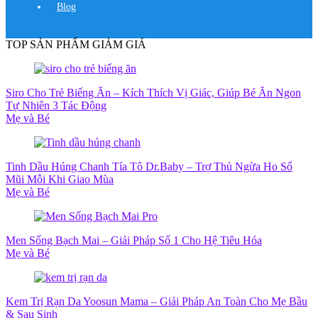
Blog
TOP SẢN PHẨM GIẢM GIÁ
Siro Cho Trẻ Biếng Ăn – Kích Thích Vị Giác, Giúp Bé Ăn Ngon
Tự Nhiên 3 Tác Động
Mẹ và Bé
Tinh Dầu Húng Chanh Tía Tô Dr.Baby – Trợ Thủ Ngừa Ho Sổ
Mũi Mỗi Khi Giao Mùa
Mẹ và Bé
Men Sống Bạch Mai – Giải Pháp Số 1 Cho Hệ Tiêu Hóa
Mẹ và Bé
Kem Trị Rạn Da Yoosun Mama – Giải Pháp An Toàn Cho Mẹ Bầu
& Sau Sinh