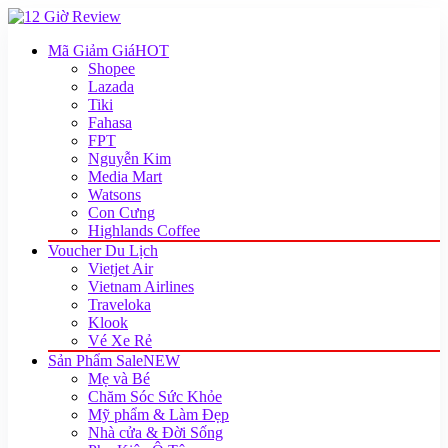
Mã Giảm Giá
HOT
Shopee
Lazada
Tiki
Fahasa
FPT
Nguyễn Kim
Media Mart
Watsons
Con Cưng
Highlands Coffee
Voucher Du Lịch
Vietjet Air
Vietnam Airlines
Traveloka
Klook
Vé Xe Rẻ
Sản Phẩm Sale
NEW
Mẹ và Bé
Chăm Sóc Sức Khỏe
Mỹ phẩm & Làm Đẹp
Nhà cửa & Đời Sống