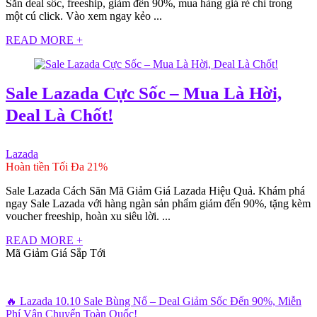
Săn deal sốc, freeship, giảm đến 90%, mua hàng giá rẻ chỉ trong
một cú click. Vào xem ngay kẻo ...
READ MORE +
Sale Lazada Cực Sốc – Mua Là Hời,
Deal Là Chốt!
Lazada
Hoàn tiền Tối Đa 21%
Sale Lazada Cách Săn Mã Giảm Giá Lazada Hiệu Quả. Khám phá
ngay Sale Lazada với hàng ngàn sản phẩm giảm đến 90%, tặng kèm
voucher freeship, hoàn xu siêu lời. ...
READ MORE +
Mã Giảm Giá Sắp Tới
🔥 Lazada 10.10 Sale Bùng Nổ – Deal Giảm Sốc Đến 90%, Miễn
Phí Vận Chuyển Toàn Quốc!