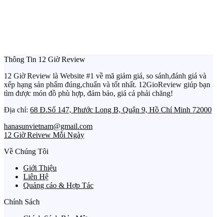
Thông Tin 12 Giờ Review
12 Giờ Review là Website #1 về mã giảm giá, so sánh,đánh giá và
xếp hạng sản phẩm đúng,chuẩn và tốt nhất. 12GioReview giúp bạn
tìm được món đồ phù hợp, đảm bảo, giá cả phải chăng!
Địa chỉ:
68 Đ.Số 147, Phước Long B, Quận 9, Hồ Chí Minh 72000
hanasunvietnam@gmail.com
12 Giờ Reivew Mỗi Ngày
Về Chúng Tôi
Giới Thiệu
Liên Hệ
Quảng cáo & Hợp Tác
Chính Sách