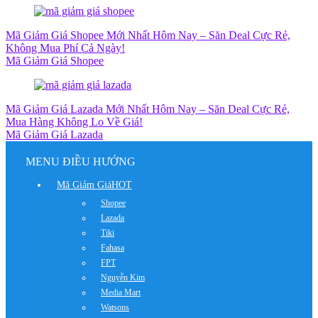
Mã Giảm Giá Shopee Mới Nhất Hôm Nay – Săn Deal Cực Rẻ,
Không Mua Phí Cả Ngày!
Mã Giảm Giá Shopee
Mã Giảm Giá Lazada Mới Nhất Hôm Nay – Săn Deal Cực Rẻ,
Mua Hàng Không Lo Về Giá!
Mã Giảm Giá Lazada
MENU ĐIỀU HƯỚNG
Mã Giảm Giá
HOT
Shopee
Lazada
Tiki
Fahasa
FPT
Nguyễn Kim
Media Mart
Watsons