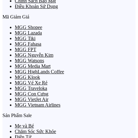
Chính Sách Bảo Mật
Điều Khoản Sử Dụng
Mã Giảm Giá
MGG Shopee
MGG Lazada
MGG Tiki
MGG Fahasa
MGG FPT
MGG Nguyễn Kim
MGG Watsons
MGG Media Mart
MGG HighLands Coffee
MGG Klook
MGG Vé Xe Rẻ
MGG Traveloka
MGG Con Cưng
MGG VietJet Air
MGG Vietnam Airlines
Sản Phẩm Sale
Mẹ và Bé
Chăm Sóc Sức Khỏe
Điện Tử