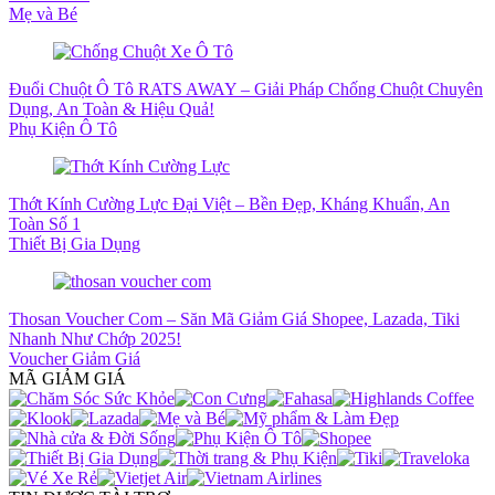
Mẹ và Bé
Đuổi Chuột Ô Tô RATS AWAY – Giải Pháp Chống Chuột Chuyên
Dụng, An Toàn & Hiệu Quả!
Phụ Kiện Ô Tô
Thớt Kính Cường Lực Đại Việt – Bền Đẹp, Kháng Khuẩn, An
Toàn Số 1
Thiết Bị Gia Dụng
Thosan Voucher Com – Săn Mã Giảm Giá Shopee, Lazada, Tiki
Nhanh Như Chớp 2025!
Voucher Giảm Giá
MÃ GIẢM GIÁ