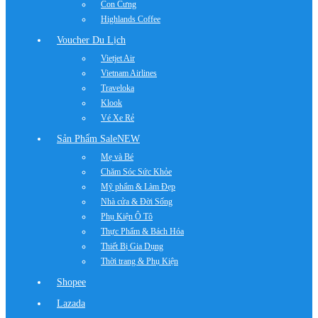
Con Cưng
Highlands Coffee
Voucher Du Lịch
Vietjet Air
Vietnam Airlines
Traveloka
Klook
Vé Xe Rẻ
Sản Phẩm Sale
NEW
Mẹ và Bé
Chăm Sóc Sức Khỏe
Mỹ phẩm & Làm Đẹp
Nhà cửa & Đời Sống
Phụ Kiện Ô Tô
Thực Phẩm & Bách Hóa
Thiết Bị Gia Dụng
Thời trang & Phụ Kiện
Shopee
Lazada