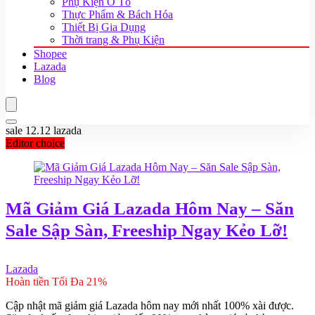
Phụ Kiện Ô Tô
Thực Phẩm & Bách Hóa
Thiết Bị Gia Dụng
Thời trang & Phụ Kiện
Shopee
Lazada
Blog
sale 12.12 lazada
Editor choice
Mã Giảm Giá Lazada Hôm Nay – Săn
Sale Sập Sàn, Freeship Ngay Kẻo Lỡ!
Lazada
Hoàn tiền Tối Đa 21%
Cập nhật mã giảm giá Lazada hôm nay mới nhất 100% xài được.