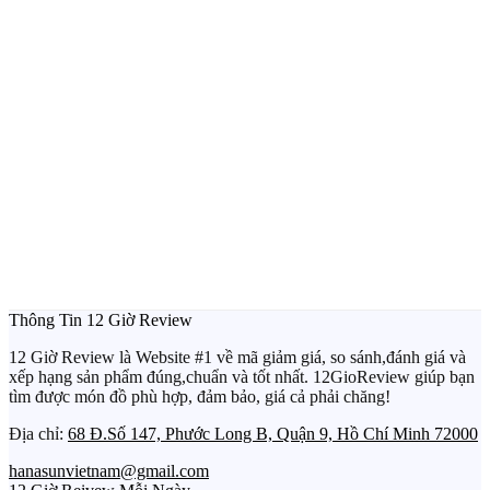
Thông Tin 12 Giờ Review
12 Giờ Review là Website #1 về mã giảm giá, so sánh,đánh giá và
xếp hạng sản phẩm đúng,chuẩn và tốt nhất. 12GioReview giúp bạn
tìm được món đồ phù hợp, đảm bảo, giá cả phải chăng!
Địa chỉ:
68 Đ.Số 147, Phước Long B, Quận 9, Hồ Chí Minh 72000
hanasunvietnam@gmail.com