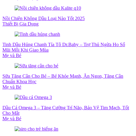
Nồi Chiên Không Dầu Loại Nào Tốt 2025
Thiết Bị Gia Dụng
Tinh Dầu Húng Chanh Tía Tô Dr.Baby – Trợ Thủ Ngừa Ho Sổ
Mũi Mỗi Khi Giao Mùa
Mẹ và Bé
Sữa Tăng Cân Cho Bé – Bé Khỏe Mạnh, Ăn Ngon, Tăng Cân
Chuẩn Khoa Học
Mẹ và Bé
Dầu Cá Omega 3 – Tăng Cường Trí Não, Bảo Vệ Tim Mạch, Tốt
Cho Mắt
Mẹ và Bé