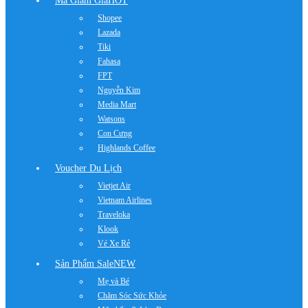
Mã Giảm Giá
HOT
Shopee
Lazada
Tiki
Fahasa
FPT
Nguyễn Kim
Media Mart
Watsons
Con Cưng
Highlands Coffee
Voucher Du Lịch
Vietjet Air
Vietnam Airlines
Traveloka
Klook
Vé Xe Rẻ
Sản Phẩm Sale
NEW
Mẹ và Bé
Chăm Sóc Sức Khỏe