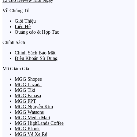
12 Giờ Reivew Mỗi Ngày
Về Chúng Tôi
Giới Thiệu
Liên Hệ
Quảng cáo & Hợp Tác
Chính Sách
Chính Sách Bảo Mật
Điều Khoản Sử Dụng
Mã Giảm Giá
MGG Shopee
MGG Lazada
MGG Tiki
MGG Fahasa
MGG FPT
MGG Nguyễn Kim
MGG Watsons
MGG Media Mart
MGG HighLands Coffee
MGG Klook
MGG Vé Xe Rẻ