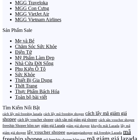
MGG Traveloka
MGG Con Cưng
MGG VietJet Air
MGG Vietnam Airlines
Sản Phẩm Sale
Mẹ và Bé
Chăm Sóc Sức Khỏe
Điện Tử
Mỹ Phẩm Làm Đẹp
Nhà Cửa Đời Sống
Phụ Kiện Ô Tô
Sức Khỏe
Thiết Bị Gia Dụng
Thời Trang
Thực Phẩm Bách Hóa
Toàn bộ bài viết
Tìm Kiếm Nổi Bật
cách lấy mã giảm giá
cách lấy mã freeship lazada
cách lấy mã freeship shopee
shopee
cách lấy voucher shopee
cách săn mã giảm giá shopee
cách săn voucher shopee
freeship Shopee hôm nay
giảm giá Lazada
giảm giá shopee
khuyến mãi Lazada
lấy mã
mã
lấy voucher shopee
giảm giá shopee
magiamgiashopee
mã freeship Lazada
freeship shopee
mã giảm giá lazada
mã freeship shopee hôm nay