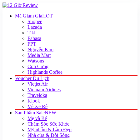
Mã Giảm Giá
HOT
Shopee
Lazada
Tiki
Fahasa
FPT
Nguyễn Kim
Media Mart
Watsons
Con Cưng
Highlands Coffee
Voucher Du Lịch
Vietjet Air
Vietnam Airlines
Traveloka
Klook
Vé Xe Rẻ
Sản Phẩm Sale
NEW
Mẹ và Bé
Chăm Sóc Sức Khỏe
Mỹ phẩm & Làm Đẹp
Nhà cửa & Đời Sống