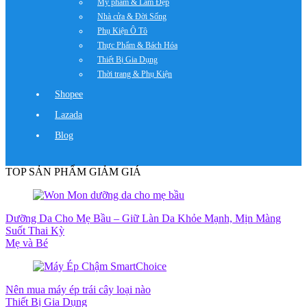
Mỹ phẩm & Làm Đẹp
Nhà cửa & Đời Sống
Phụ Kiện Ô Tô
Thực Phẩm & Bách Hóa
Thiết Bị Gia Dụng
Thời trang & Phụ Kiện
Shopee
Lazada
Blog
TOP SẢN PHẨM GIẢM GIÁ
Dưỡng Da Cho Mẹ Bầu – Giữ Làn Da Khỏe Mạnh, Mịn Màng
Suốt Thai Kỳ
Mẹ và Bé
Nên mua máy ép trái cây loại nào
Thiết Bị Gia Dụng