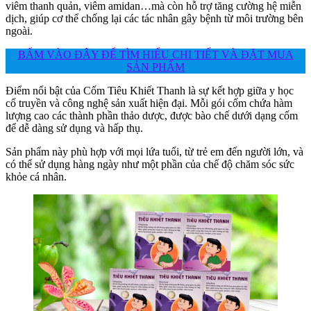
viêm thanh quản, viêm amidan…mà còn hỗ trợ tăng cường hệ miễn
dịch, giúp cơ thể chống lại các tác nhân gây bệnh từ môi trường bên
ngoài.
BẤM VÀO ĐÂY ĐỂ TÌM HIỂU CHI TIẾT VÀ ĐẶT MUA
SẢN PHẨM
Điểm nổi bật của Cốm Tiêu Khiết Thanh là sự kết hợp giữa y học
cổ truyền và công nghệ sản xuất hiện đại. Mỗi gói cốm chứa hàm
lượng cao các thành phần thảo dược, được bào chế dưới dạng cốm
để dễ dàng sử dụng và hấp thụ.
Sản phẩm này phù hợp với mọi lứa tuổi, từ trẻ em đến người lớn, và
có thể sử dụng hàng ngày như một phần của chế độ chăm sóc sức
khỏe cá nhân.