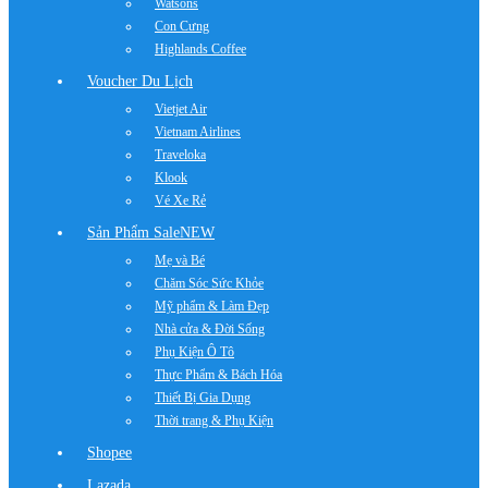
Watsons
Con Cưng
Highlands Coffee
Voucher Du Lịch
Vietjet Air
Vietnam Airlines
Traveloka
Klook
Vé Xe Rẻ
Sản Phẩm Sale
NEW
Mẹ và Bé
Chăm Sóc Sức Khỏe
Mỹ phẩm & Làm Đẹp
Nhà cửa & Đời Sống
Phụ Kiện Ô Tô
Thực Phẩm & Bách Hóa
Thiết Bị Gia Dụng
Thời trang & Phụ Kiện
Shopee
Lazada