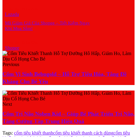
Hoàn tiền Tối Đa 21%
Lazada
Mã Giảm Giá Của Shopee – Tiết Kiệm Ngay
Khi Mua Sắm!
Hoàn tiền Tối Đa 32%
Shopee
Previous
Cốm Vi Sinh Bebugold – Hỗ Trợ Tiêu Hóa, Tăng Đề
Kháng Cho Bé Yêu
Next
Cốm Trí Não Noben Kid – Giúp Bé Phát Triển Trí Não,
Tăng Cường Tập Trung Hiệu Quả
Tags:
cốm tiêu khiết thanh
cốm tiêu khiết thanh cách dùng
cốm tiêu