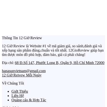
Thông Tin 12 Giờ Review
12 Giờ Review là Website #1 về mã giảm giá, so sánh,đánh giá và
xếp hạng sản phẩm đúng,chuẩn và tốt nhất. 12GioReview giúp bạn
tìm được món đồ phù hợp, đảm bảo, giá cả phải chăng!
Địa chỉ:
68 Đ.Số 147, Phước Long B, Quận 9, Hồ Chí Minh 72000
hanasunvietnam@gmail.com
12 Giờ Reivew Mỗi Ngày
Về Chúng Tôi
Giới Thiệu
Liên Hệ
Quảng cáo & Hợp Tác