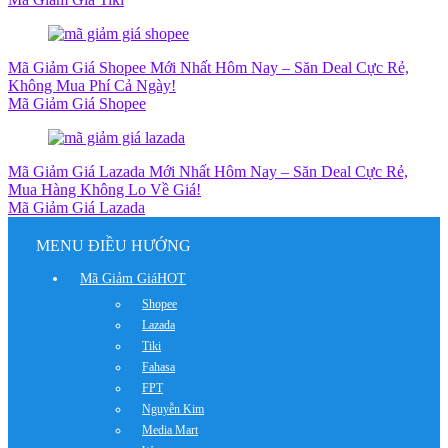
Mã Giảm Giá Shopee Mới Nhất Hôm Nay – Săn Deal Cực Rẻ,
Không Mua Phí Cả Ngày!
Mã Giảm Giá Shopee
Mã Giảm Giá Lazada Mới Nhất Hôm Nay – Săn Deal Cực Rẻ,
Mua Hàng Không Lo Về Giá!
Mã Giảm Giá Lazada
MENU ĐIỀU HƯỚNG
Mã Giảm Giá
HOT
Shopee
Lazada
Tiki
Fahasa
FPT
Nguyễn Kim
Media Mart