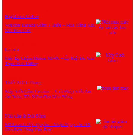
Mã Giảm Giá Highlands Coffee
Highlands Coffee
Voucher Lazada Giảm 1 Triệu – Mua Hàng Xịn,
Giá Siêu Hời!
Hoàn tiền Tối Đa 21%
Lazada
Máy Ép Chậm Mutosi MJ-86 – Ép Kiệt Bã, Giữ
Trọn Dinh Dưỡng
Giảm giá đến 80%
Thiết Bị Gia Dụng
Máy Sưởi Gốm Ceramic – Giải Pháp Sưởi Ấm
An Toàn, Tiết Kiệm Cho Mùa Đông
Giảm giá mỗi tuần
Nhà cửa & Đời Sống
Mã Lazada Độc Quyền – Nhận Ngay Ưu Đãi
Cho Đơn Hàng Của Bạn!