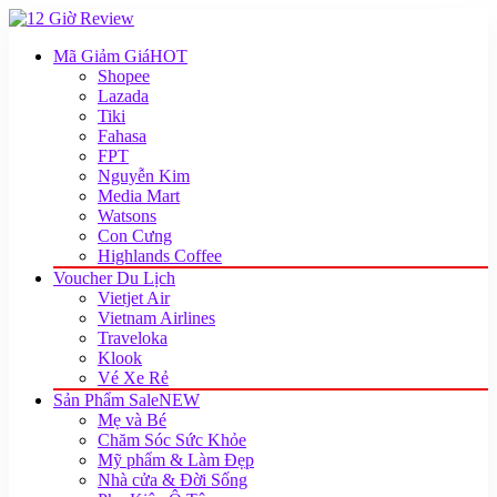
Mã Giảm Giá
HOT
Shopee
Lazada
Tiki
Fahasa
FPT
Nguyễn Kim
Media Mart
Watsons
Con Cưng
Highlands Coffee
Voucher Du Lịch
Vietjet Air
Vietnam Airlines
Traveloka
Klook
Vé Xe Rẻ
Sản Phẩm Sale
NEW
Mẹ và Bé
Chăm Sóc Sức Khỏe
Mỹ phẩm & Làm Đẹp
Nhà cửa & Đời Sống