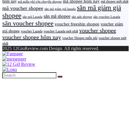
mã shopee hôm nay
hôm nay
mã shopee mới nhất
mã miễn phí vận chuyển shopee
săn mã giảm giá
mã voucher shopee
săn mã giảm giá lazada
shopee
săn mã shopee
săn mã Lazada
săn sale shopee
săn voucher Lazada
săn voucher shopee
voucher freeship shopee
voucher giảm
voucher shopee
giá shopee
voucher Lazada
voucher Lazada mới nhất
voucher shopee hôm nay
voucher Shopee miễn phí
voucher shopee mới
nhất
2025 12GioReview.com Design. All rights reserved.