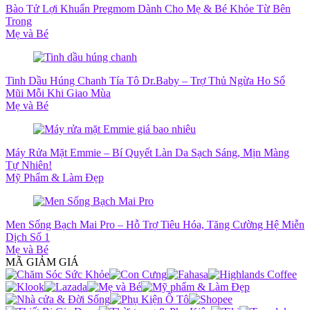
Bào Tử Lợi Khuẩn Pregmom Dành Cho Mẹ & Bé Khỏe Từ Bên
Trong
Mẹ và Bé
Tinh Dầu Húng Chanh Tía Tô Dr.Baby – Trợ Thủ Ngừa Ho Sổ
Mũi Mỗi Khi Giao Mùa
Mẹ và Bé
Máy Rửa Mặt Emmie – Bí Quyết Làn Da Sạch Sáng, Mịn Màng
Tự Nhiên!
Mỹ Phẩm & Làm Đẹp
Men Sống Bạch Mai Pro – Hỗ Trợ Tiêu Hóa, Tăng Cường Hệ Miễn
Dịch Số 1
Mẹ và Bé
MÃ GIẢM GIÁ