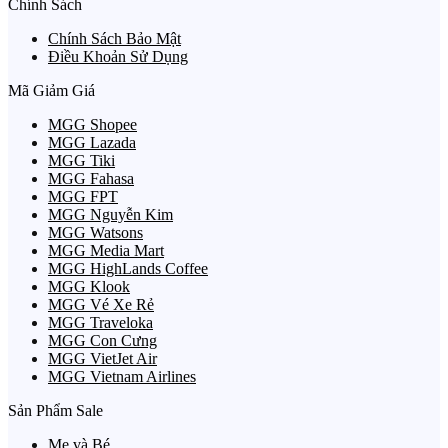
Chính Sách
Chính Sách Bảo Mật
Điều Khoản Sử Dụng
Mã Giảm Giá
MGG Shopee
MGG Lazada
MGG Tiki
MGG Fahasa
MGG FPT
MGG Nguyễn Kim
MGG Watsons
MGG Media Mart
MGG HighLands Coffee
MGG Klook
MGG Vé Xe Rẻ
MGG Traveloka
MGG Con Cưng
MGG VietJet Air
MGG Vietnam Airlines
Sản Phẩm Sale
Mẹ và Bé