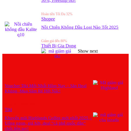
50%, Freeship 0Đ!
Hoàn tiền Tối Đa 32%
Shopee
Nồi Chiên Không Dầu Loại Nào Tốt 2025
Giảm giá đến 80%
Thiết Bị Gia Dụng
Show next
Voucher Tiki Mới Nhất Hôm Nay – Săn Deal
Khủng, Mua Sắm Rẻ Hết Nấc!
Hoàn tiền Tối Đa 54%
Tiki
Khuyến mãi Highlands Coffee mới nhất 2025 –
Uống ngon, giá hời, deal “cà phê quốc dân”
chốt liền tay!