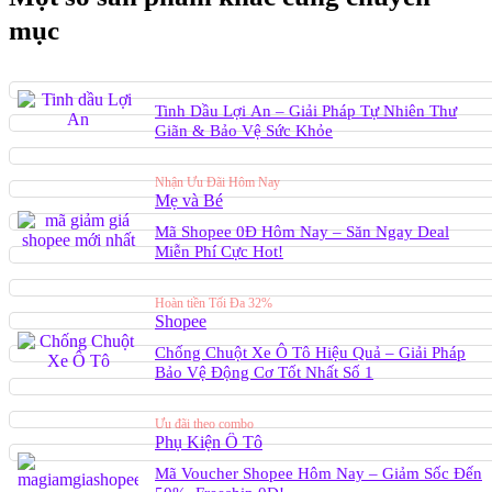
mục
Tinh Dầu Lợi An – Giải Pháp Tự Nhiên Thư
Giãn & Bảo Vệ Sức Khỏe
Nhận Ưu Đãi Hôm Nay
Mẹ và Bé
Mã Shopee 0Đ Hôm Nay – Săn Ngay Deal
Miễn Phí Cực Hot!
Hoàn tiền Tối Đa 32%
Shopee
Chống Chuột Xe Ô Tô Hiệu Quả – Giải Pháp
Bảo Vệ Động Cơ Tốt Nhất Số 1
Ưu đãi theo combo
Phụ Kiện Ô Tô
Mã Voucher Shopee Hôm Nay – Giảm Sốc Đến