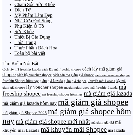
Chăm Sóc Sức Khỏe
Điện Tử
Mỹ Phẩm Làm Đẹp
Nhà Cửa Đời Sống
Phụ Kiện Ô Tô
Sức Khỏe
Thiết Bị Gia Dụng
Thời Trang
Thực Phẩm Bách Hóa
Toàn bộ bài viết
Tìm Kiếm Nổi Bật
cách lấy mã giảm giá
cách lấy mã freeship lazada
cách lấy mã freeship shopee
shopee
cách lấy voucher shopee
cách săn mã giảm giá shopee
cách săn voucher shopee
freeship Shopee hôm nay
giảm giá Lazada
giảm giá shopee
khuyến mãi Lazada
lấy mã
mã
lấy voucher shopee
giảm giá shopee
magiamgiashopee
mã freeship Lazada
freeship shopee
mã giảm giá lazada
mã freeship shopee hôm nay
mã giảm giá shopee
mã giảm giá lazada hôm nay
mã giảm giá shopee hôm
mã giảm giá Shopee 2025
nay
mã giảm giá shopee mới nhất
mã
mã giảm giá tiki
mã khuyến mãi Shopee
khuyến mãi Lazada
mã lazada