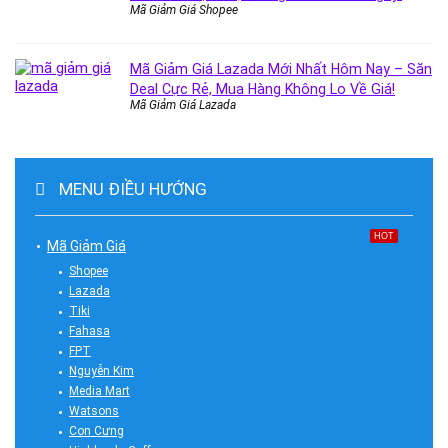
Mã Giảm Giá Shopee
Mã Giảm Giá Lazada Mới Nhất Hôm Nay – Săn
Deal Cực Rẻ, Mua Hàng Không Lo Về Giá!
Mã Giảm Giá Lazada
MENU ĐIỀU HƯỚNG
HOT
Mã Giảm Giá
Shopee
Lazada
Tiki
Fahasa
FPT
Nguyễn Kim
Media Mart
Watsons
Con Cưng