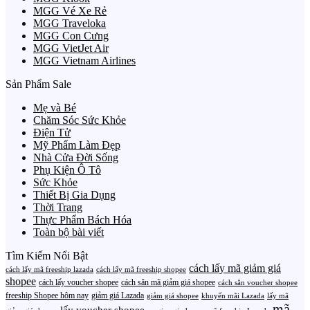
MGG Vé Xe Rẻ
MGG Traveloka
MGG Con Cưng
MGG VietJet Air
MGG Vietnam Airlines
Sản Phẩm Sale
Mẹ và Bé
Chăm Sóc Sức Khỏe
Điện Tử
Mỹ Phẩm Làm Đẹp
Nhà Cửa Đời Sống
Phụ Kiện Ô Tô
Sức Khỏe
Thiết Bị Gia Dụng
Thời Trang
Thực Phẩm Bách Hóa
Toàn bộ bài viết
Tìm Kiếm Nổi Bật
cách lấy mã giảm giá
cách lấy mã freeship lazada
cách lấy mã freeship shopee
shopee
cách lấy voucher shopee
cách săn mã giảm giá shopee
cách săn voucher shopee
freeship Shopee hôm nay
giảm giá Lazada
giảm giá shopee
khuyến mãi Lazada
lấy mã
mã