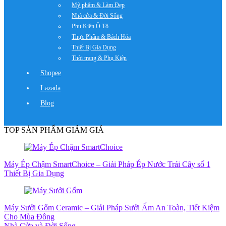
Mỹ phẩm & Làm Đẹp
Nhà cửa & Đời Sống
Phụ Kiện Ô Tô
Thực Phẩm & Bách Hóa
Thiết Bị Gia Dụng
Thời trang & Phụ Kiện
Shopee
Lazada
Blog
TOP SẢN PHẨM GIẢM GIÁ
Máy Ép Chậm SmartChoice – Giải Pháp Ép Nước Trái Cây số 1
Thiết Bị Gia Dụng
Máy Sưởi Gốm Ceramic – Giải Pháp Sưởi Ấm An Toàn, Tiết Kiệm
Cho Mùa Đông
Nhà Cửa và Đời Sống