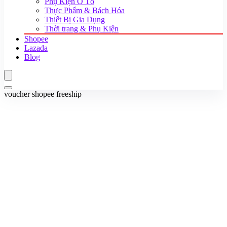
Phụ Kiện Ô Tô
Thực Phẩm & Bách Hóa
Thiết Bị Gia Dụng
Thời trang & Phụ Kiện
Shopee
Lazada
Blog
voucher shopee freeship