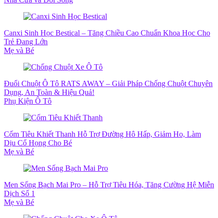
Canxi Sinh Học Bestical – Tăng Chiều Cao Chuẩn Khoa Học Cho
Trẻ Đang Lớn
Mẹ và Bé
Đuổi Chuột Ô Tô RATS AWAY – Giải Pháp Chống Chuột Chuyên
Dụng, An Toàn & Hiệu Quả!
Phụ Kiện Ô Tô
Cốm Tiêu Khiết Thanh Hỗ Trợ Đường Hô Hấp, Giảm Ho, Làm
Dịu Cổ Họng Cho Bé
Mẹ và Bé
Men Sống Bạch Mai Pro – Hỗ Trợ Tiêu Hóa, Tăng Cường Hệ Miễn
Dịch Số 1
Mẹ và Bé