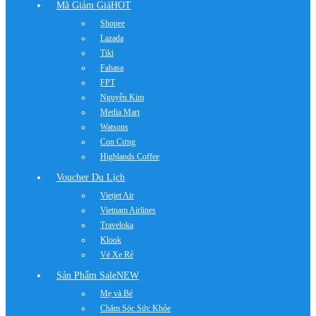
Mã Giảm Giá
HOT
Shopee
Lazada
Tiki
Fahasa
FPT
Nguyễn Kim
Media Mart
Watsons
Con Cưng
Highlands Coffee
Voucher Du Lịch
Vietjet Air
Vietnam Airlines
Traveloka
Klook
Vé Xe Rẻ
Sản Phẩm Sale
NEW
Mẹ và Bé
Chăm Sóc Sức Khỏe