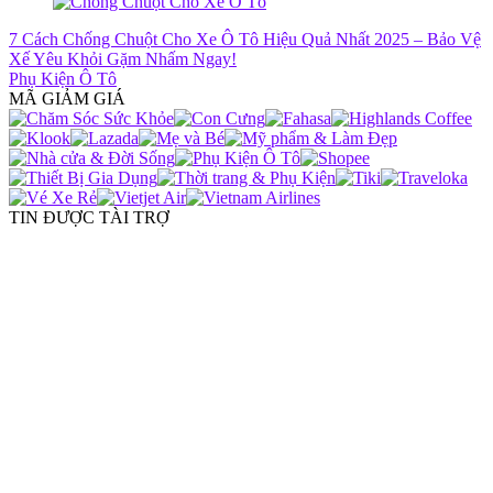
7 Cách Chống Chuột Cho Xe Ô Tô Hiệu Quả Nhất 2025 – Bảo Vệ
Xế Yêu Khỏi Gặm Nhấm Ngay!
Phụ Kiện Ô Tô
MÃ GIẢM GIÁ
TIN ĐƯỢC TÀI TRỢ