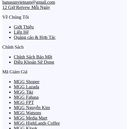
hanasunvietnam@gmail.com
12 Giờ Reivew Mỗi Ngày
Về Chúng Tôi
Giới Thiệu
Liên Hệ
Quảng cáo & Hợp Tác
Chính Sách
Chính Sách Bảo Mật
Điều Khoản Sử Dụng
Mã Giảm Giá
MGG Shopee
MGG Lazada
MGG Tiki
MGG Fahasa
MGG FPT
MGG Nguyễn Kim
MGG Watsons
MGG Media Mart
MGG HighLands Coffee
MGG Klook