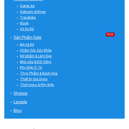
Vietjet Air
Vietnam Airlines
Traveloka
Klook
Vé Xe Rẻ
NEW
Sản Phẩm Sale
Mẹ và Bé
Chăm Sóc Sức Khỏe
Mỹ phẩm & Làm Đẹp
Nhà cửa & Đời Sống
Phụ Kiện Ô Tô
Thực Phẩm & Bách Hóa
Thiết Bị Gia Dụng
Thời trang & Phụ Kiện
Shopee
Lazada
Blog