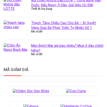
Nồi Chiên Không Dầu Lotte – Công Nghệ Hàn
Quốc, Nấu Ngon, Ít Dầu, Giá Siêu Ưu Đãi!
Thiết Bị Gia Dụng
Thạch Tăng Chiều Cao Cho Bé – Bí Quyết
Vàng Giúp Bé Phát Triển Tự Nhiên Số 1
Mẹ và Bé
Men Bạch Mai giá bao nhiêu? Mua ở đâu chính
hãng?
Mẹ và Bé
MÃ GIẢM GIÁ