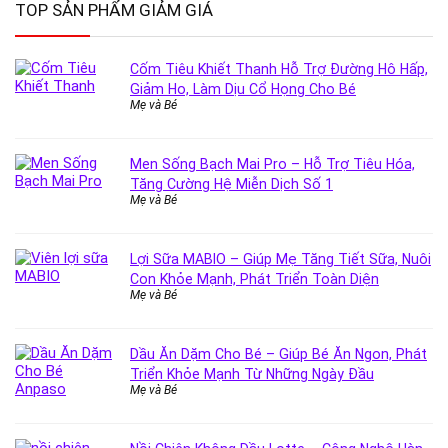
TOP SẢN PHẨM GIẢM GIÁ
Cốm Tiêu Khiết Thanh Hỗ Trợ Đường Hô Hấp,
Giảm Ho, Làm Dịu Cổ Họng Cho Bé
Mẹ và Bé
Men Sống Bạch Mai Pro – Hỗ Trợ Tiêu Hóa,
Tăng Cường Hệ Miễn Dịch Số 1
Mẹ và Bé
Lợi Sữa MABIO – Giúp Mẹ Tăng Tiết Sữa, Nuôi
Con Khỏe Mạnh, Phát Triển Toàn Diện
Mẹ và Bé
Dầu Ăn Dặm Cho Bé – Giúp Bé Ăn Ngon, Phát
Triển Khỏe Mạnh Từ Những Ngày Đầu
Mẹ và Bé