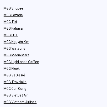
MGG Shopee
MGG Lazada
MGG Tiki
MGG Fahasa
MGG FPT
MGG Nguyễn Kim
MGG Watsons
MGG Media Mart
MGG HighLands Coffee
MGG Klook
MGG Vé Xe Rẻ
MGG Traveloka
MGG Con Cưng
MGG VietJet Air
MGG Vietnam Airlines