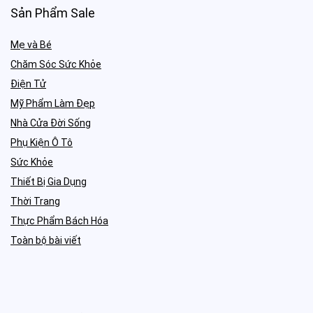
Sản Phẩm Sale
Mẹ và Bé
Chăm Sóc Sức Khỏe
Điện Tử
Mỹ Phẩm Làm Đẹp
Nhà Cửa Đời Sống
Phụ Kiện Ô Tô
Sức Khỏe
Thiết Bị Gia Dụng
Thời Trang
Thực Phẩm Bách Hóa
Toàn bộ bài viết