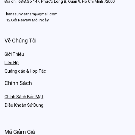
Địa chỉ:
68 Đ.Số 147, Phước Long B, Quận 9, Hồ Chí Minh 72000
hanasunvietnam@gmail.com
12 Giờ Reivew Mỗi Ngày
Về Chúng Tôi
Giới Thiệu
Liên Hệ
Quảng cáo & Hợp Tác
Chính Sách
Chính Sách Bảo Mật
Điều Khoản Sử Dụng
Mã Giảm Giá