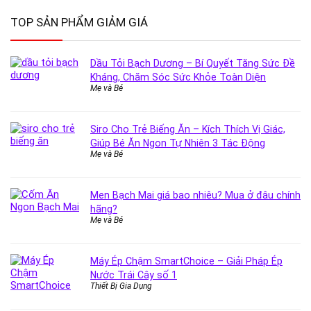
TOP SẢN PHẨM GIẢM GIÁ
Dầu Tỏi Bạch Dương – Bí Quyết Tăng Sức Đề
Kháng, Chăm Sóc Sức Khỏe Toàn Diện
Mẹ và Bé
Siro Cho Trẻ Biếng Ăn – Kích Thích Vị Giác,
Giúp Bé Ăn Ngon Tự Nhiên 3 Tác Động
Mẹ và Bé
Men Bạch Mai giá bao nhiêu? Mua ở đâu chính
hãng?
Mẹ và Bé
Máy Ép Chậm SmartChoice – Giải Pháp Ép
Nước Trái Cây số 1
Thiết Bị Gia Dụng