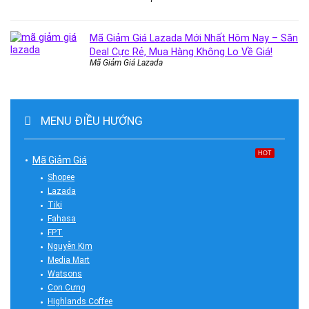
Mã Giảm Giá Lazada Mới Nhất Hôm Nay – Săn
Deal Cực Rẻ, Mua Hàng Không Lo Về Giá!
Mã Giảm Giá Lazada
MENU ĐIỀU HƯỚNG
HOT
Mã Giảm Giá
Shopee
Lazada
Tiki
Fahasa
FPT
Nguyễn Kim
Media Mart
Watsons
Con Cưng
Highlands Coffee