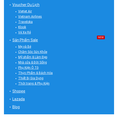
Voucher Du Lịch
Vietjet Air
Vietnam Airlines
Traveloka
Klook
Vé Xe Rẻ
NEW
Sản Phẩm Sale
Mẹ và Bé
Chăm Sóc Sức Khỏe
Mỹ phẩm & Làm Đẹp
Nhà cửa & Đời Sống
Phụ Kiện Ô Tô
Thực Phẩm & Bách Hóa
Thiết Bị Gia Dụng
Thời trang & Phụ Kiện
Shopee
Lazada
Blog