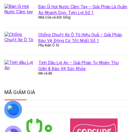
Bàn Ủi Hơi Nước Cầm Tay – Giải Pháp Là Quần
Áo Nhanh Gọn, Tiện Lợi Số 1
Nhà Cửa và Đời Sống
Chống Chuột Xe Ô Tô Hiệu Quả – Giải Pháp
Bảo Vệ Động Cơ Tốt Nhất Số 1
Phụ Kiện Ô Tô
Tinh Dầu Lợi An – Giải Pháp Tự Nhiên Thư
Giãn & Bảo Vệ Sức Khỏe
Mẹ và Bé
MÃ GIẢM GIÁ