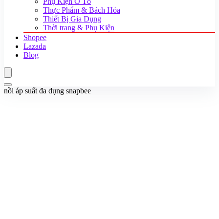
Phụ Kiện Ô Tô
Thực Phẩm & Bách Hóa
Thiết Bị Gia Dụng
Thời trang & Phụ Kiện
Shopee
Lazada
Blog
nồi áp suất đa dụng snapbee