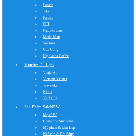
Lazada
Tiki
Fahasa
FPT
Nguyễn Kim
Media Mart
Watsons
Con Cưng
Highlands Coffee
Voucher Du Lịch
Vietjet Air
Vietnam Airlines
Traveloka
Klook
Vé Xe Rẻ
Sản Phẩm Sale
NEW
Mẹ và Bé
Chăm Sóc Sức Khỏe
Mỹ phẩm & Làm Đẹp
Nhà cửa & Đời Sống