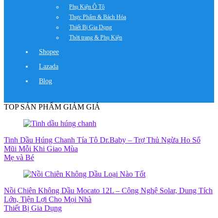
Phụ Kiện Ô Tô
Thực Phẩm & Bách Hóa
Thiết Bị Gia Dụng
Thời trang & Phụ Kiện
Shopee
Lazada
Blog
TOP SẢN PHẨM GIẢM GIÁ
Tinh Dầu Húng Chanh Tía Tô Dr.Baby – Trợ Thủ Ngừa Ho Sổ
Mũi Mỗi Khi Giao Mùa
Mẹ và Bé
Nồi Chiên Không Dầu Mocato 12L – Công Nghệ Solar, Dung Tích
Lớn, Tiện Lợi Cho Mọi Nhà
Thiết Bị Gia Dụng