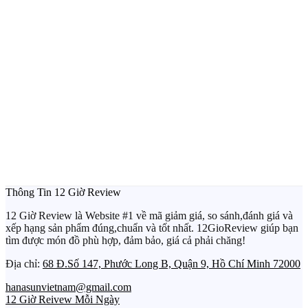
Thông Tin 12 Giờ Review
12 Giờ Review là Website #1 về mã giảm giá, so sánh,đánh giá và
xếp hạng sản phẩm đúng,chuẩn và tốt nhất. 12GioReview giúp bạn
tìm được món đồ phù hợp, đảm bảo, giá cả phải chăng!
Địa chỉ:
68 Đ.Số 147, Phước Long B, Quận 9, Hồ Chí Minh 72000
hanasunvietnam@gmail.com
12 Giờ Reivew Mỗi Ngày