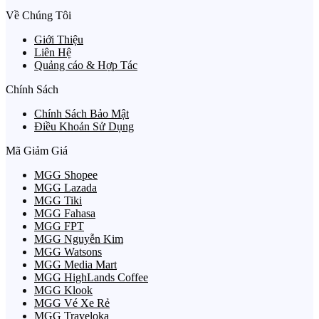
Về Chúng Tôi
Giới Thiệu
Liên Hệ
Quảng cáo & Hợp Tác
Chính Sách
Chính Sách Bảo Mật
Điều Khoản Sử Dụng
Mã Giảm Giá
MGG Shopee
MGG Lazada
MGG Tiki
MGG Fahasa
MGG FPT
MGG Nguyễn Kim
MGG Watsons
MGG Media Mart
MGG HighLands Coffee
MGG Klook
MGG Vé Xe Rẻ
MGG Traveloka