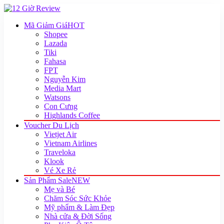
Mã Giảm Giá
HOT
Shopee
Lazada
Tiki
Fahasa
FPT
Nguyễn Kim
Media Mart
Watsons
Con Cưng
Highlands Coffee
Voucher Du Lịch
Vietjet Air
Vietnam Airlines
Traveloka
Klook
Vé Xe Rẻ
Sản Phẩm Sale
NEW
Mẹ và Bé
Chăm Sóc Sức Khỏe
Mỹ phẩm & Làm Đẹp
Nhà cửa & Đời Sống