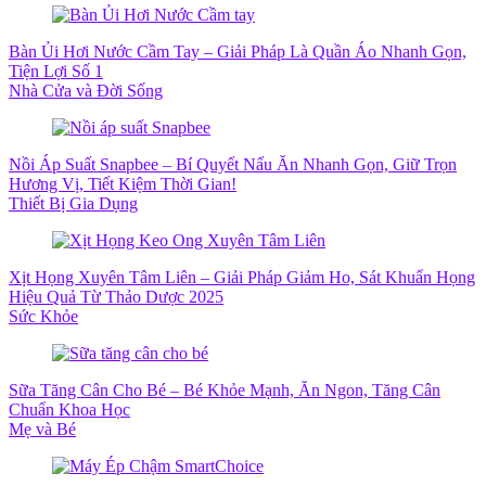
Bàn Ủi Hơi Nước Cầm Tay – Giải Pháp Là Quần Áo Nhanh Gọn,
Tiện Lợi Số 1
Nhà Cửa và Đời Sống
Nồi Áp Suất Snapbee – Bí Quyết Nấu Ăn Nhanh Gọn, Giữ Trọn
Hương Vị, Tiết Kiệm Thời Gian!
Thiết Bị Gia Dụng
Xịt Họng Xuyên Tâm Liên – Giải Pháp Giảm Ho, Sát Khuẩn Họng
Hiệu Quả Từ Thảo Dược 2025
Sức Khỏe
Sữa Tăng Cân Cho Bé – Bé Khỏe Mạnh, Ăn Ngon, Tăng Cân
Chuẩn Khoa Học
Mẹ và Bé