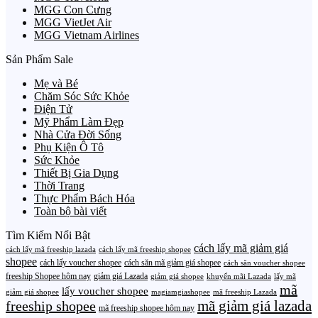
MGG Con Cưng
MGG VietJet Air
MGG Vietnam Airlines
Sản Phẩm Sale
Mẹ và Bé
Chăm Sóc Sức Khỏe
Điện Tử
Mỹ Phẩm Làm Đẹp
Nhà Cửa Đời Sống
Phụ Kiện Ô Tô
Sức Khỏe
Thiết Bị Gia Dụng
Thời Trang
Thực Phẩm Bách Hóa
Toàn bộ bài viết
Tìm Kiếm Nổi Bật
cách lấy mã giảm giá
cách lấy mã freeship lazada
cách lấy mã freeship shopee
shopee
cách lấy voucher shopee
cách săn mã giảm giá shopee
cách săn voucher shopee
freeship Shopee hôm nay
giảm giá Lazada
giảm giá shopee
khuyến mãi Lazada
lấy mã
mã
lấy voucher shopee
giảm giá shopee
magiamgiashopee
mã freeship Lazada
freeship shopee
mã giảm giá lazada
mã freeship shopee hôm nay