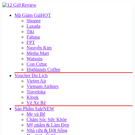
Mã Giảm Giá
HOT
Shopee
Lazada
Tiki
Fahasa
FPT
Nguyễn Kim
Media Mart
Watsons
Con Cưng
Highlands Coffee
Voucher Du Lịch
Vietjet Air
Vietnam Airlines
Traveloka
Klook
Vé Xe Rẻ
Sản Phẩm Sale
NEW
Mẹ và Bé
Chăm Sóc Sức Khỏe
Mỹ phẩm & Làm Đẹp
Nhà cửa & Đời Sống