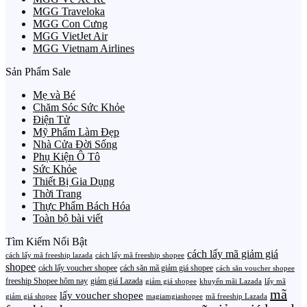
MGG Traveloka
MGG Con Cưng
MGG VietJet Air
MGG Vietnam Airlines
Sản Phẩm Sale
Mẹ và Bé
Chăm Sóc Sức Khỏe
Điện Tử
Mỹ Phẩm Làm Đẹp
Nhà Cửa Đời Sống
Phụ Kiện Ô Tô
Sức Khỏe
Thiết Bị Gia Dụng
Thời Trang
Thực Phẩm Bách Hóa
Toàn bộ bài viết
Tìm Kiếm Nổi Bật
cách lấy mã giảm giá
cách lấy mã freeship lazada
cách lấy mã freeship shopee
shopee
cách lấy voucher shopee
cách săn mã giảm giá shopee
cách săn voucher shopee
freeship Shopee hôm nay
giảm giá Lazada
giảm giá shopee
khuyến mãi Lazada
lấy mã
mã
lấy voucher shopee
giảm giá shopee
magiamgiashopee
mã freeship Lazada