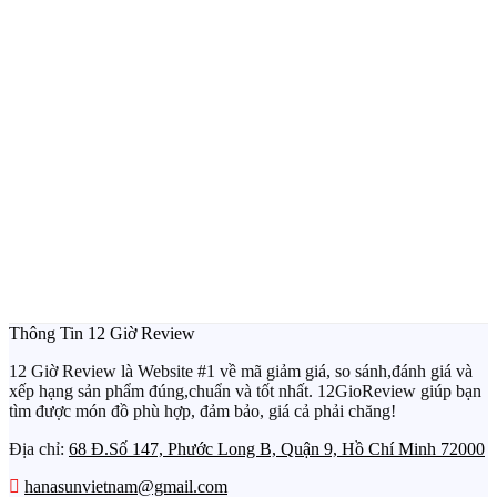
Thông Tin 12 Giờ Review
12 Giờ Review là Website #1 về mã giảm giá, so sánh,đánh giá và
xếp hạng sản phẩm đúng,chuẩn và tốt nhất. 12GioReview giúp bạn
tìm được món đồ phù hợp, đảm bảo, giá cả phải chăng!
Địa chỉ:
68 Đ.Số 147, Phước Long B, Quận 9, Hồ Chí Minh 72000
hanasunvietnam@gmail.com