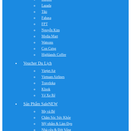
Lazada
Tiki
Fahasa
FPT
Nguyễn Kim
Media Mart
Watsons
Con Cưng
Highlands Coffee
Voucher Du Lịch
Vietjet Air
Vietnam Airlines
Traveloka
Klook
Vé Xe Rẻ
Sản Phẩm Sale
NEW
Mẹ và Bé
Chăm Sóc Sức Khỏe
Mỹ phẩm & Làm Đẹp
Nhà cửa & Đời Sống