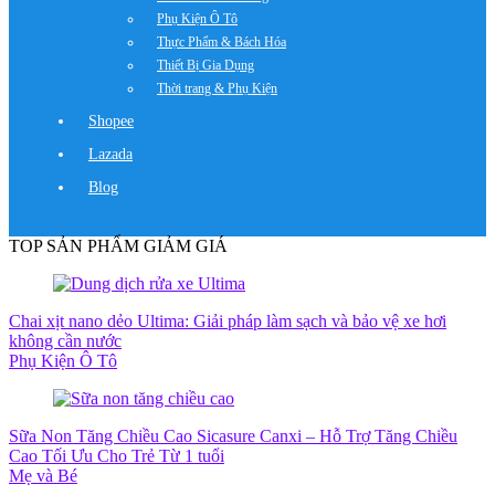
Phụ Kiện Ô Tô
Thực Phẩm & Bách Hóa
Thiết Bị Gia Dụng
Thời trang & Phụ Kiện
Shopee
Lazada
Blog
TOP SẢN PHẨM GIẢM GIÁ
Chai xịt nano dẻo Ultima: Giải pháp làm sạch và bảo vệ xe hơi
không cần nước
Phụ Kiện Ô Tô
Sữa Non Tăng Chiều Cao Sicasure Canxi – Hỗ Trợ Tăng Chiều
Cao Tối Ưu Cho Trẻ Từ 1 tuổi
Mẹ và Bé