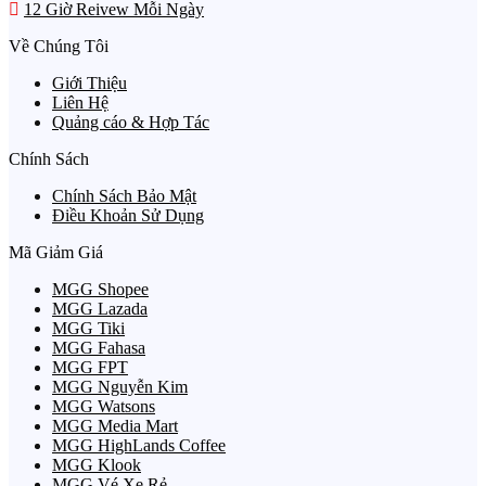
12 Giờ Reivew Mỗi Ngày
Về Chúng Tôi
Giới Thiệu
Liên Hệ
Quảng cáo & Hợp Tác
Chính Sách
Chính Sách Bảo Mật
Điều Khoản Sử Dụng
Mã Giảm Giá
MGG Shopee
MGG Lazada
MGG Tiki
MGG Fahasa
MGG FPT
MGG Nguyễn Kim
MGG Watsons
MGG Media Mart
MGG HighLands Coffee
MGG Klook
MGG Vé Xe Rẻ