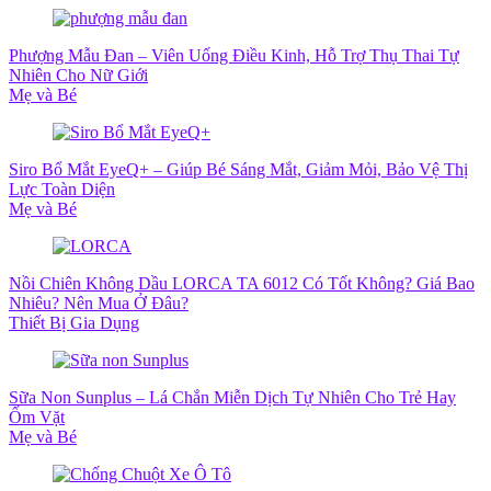
Phượng Mẫu Đan – Viên Uống Điều Kinh, Hỗ Trợ Thụ Thai Tự
Nhiên Cho Nữ Giới
Mẹ và Bé
Siro Bổ Mắt EyeQ+ – Giúp Bé Sáng Mắt, Giảm Mỏi, Bảo Vệ Thị
Lực Toàn Diện
Mẹ và Bé
Nồi Chiên Không Dầu LORCA TA 6012 Có Tốt Không? Giá Bao
Nhiêu? Nên Mua Ở Đâu?
Thiết Bị Gia Dụng
Sữa Non Sunplus – Lá Chắn Miễn Dịch Tự Nhiên Cho Trẻ Hay
Ốm Vặt
Mẹ và Bé