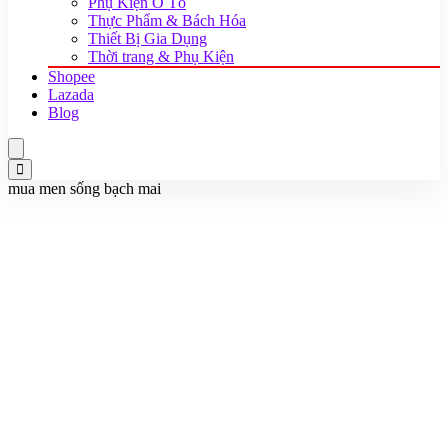
Phụ Kiện Ô Tô
Thực Phẩm & Bách Hóa
Thiết Bị Gia Dụng
Thời trang & Phụ Kiện
Shopee
Lazada
Blog
mua men sống bạch mai