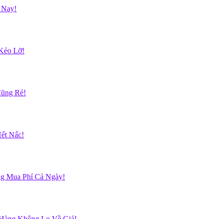
 Nay!
Kẻo Lỡ!
Cũng Rẻ!
ết Nấc!
g Mua Phí Cả Ngày!
 Hàng Không Lo Về Giá!