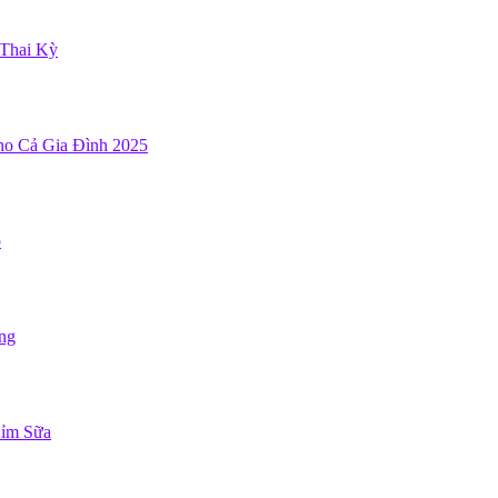
Thai Kỳ
ho Cả Gia Đình 2025
ỏ
ng
Bỉm Sữa