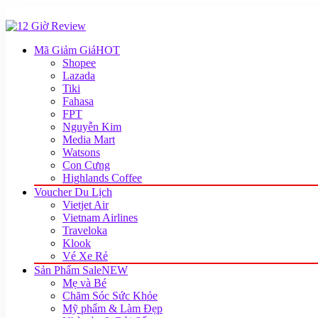
Mã Giảm Giá
HOT
Shopee
Lazada
Tiki
Fahasa
FPT
Nguyễn Kim
Media Mart
Watsons
Con Cưng
Highlands Coffee
Voucher Du Lịch
Vietjet Air
Vietnam Airlines
Traveloka
Klook
Vé Xe Rẻ
Sản Phẩm Sale
NEW
Mẹ và Bé
Chăm Sóc Sức Khỏe
Mỹ phẩm & Làm Đẹp