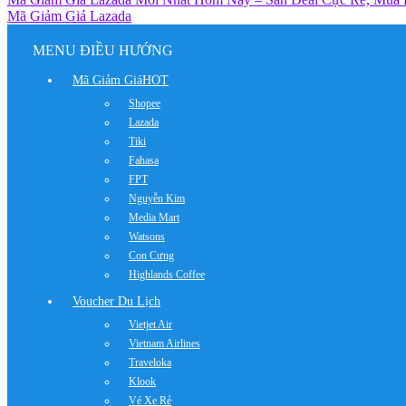
Mã Giảm Giá Lazada
MENU ĐIỀU HƯỚNG
Mã Giảm Giá
HOT
Shopee
Lazada
Tiki
Fahasa
FPT
Nguyễn Kim
Media Mart
Watsons
Con Cưng
Highlands Coffee
Voucher Du Lịch
Vietjet Air
Vietnam Airlines
Traveloka
Klook
Vé Xe Rẻ