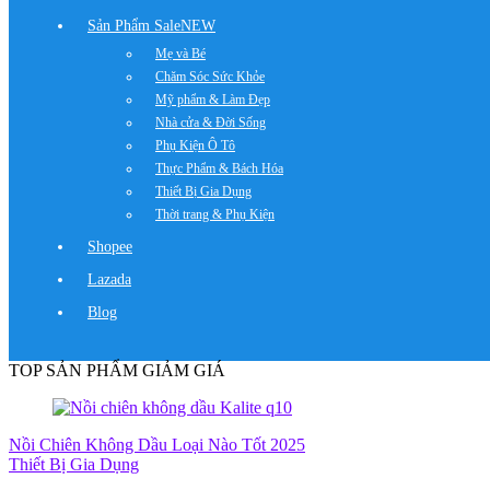
Sản Phẩm Sale
NEW
Mẹ và Bé
Chăm Sóc Sức Khỏe
Mỹ phẩm & Làm Đẹp
Nhà cửa & Đời Sống
Phụ Kiện Ô Tô
Thực Phẩm & Bách Hóa
Thiết Bị Gia Dụng
Thời trang & Phụ Kiện
Shopee
Lazada
Blog
TOP SẢN PHẨM GIẢM GIÁ
Nồi Chiên Không Dầu Loại Nào Tốt 2025
Thiết Bị Gia Dụng