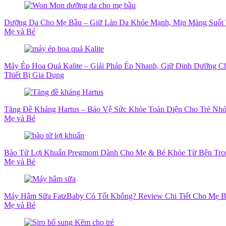
Dưỡng Da Cho Mẹ Bầu – Giữ Làn Da Khỏe Mạnh, Mịn Màng Suốt 
Mẹ và Bé
Máy Ép Hoa Quả Kalite – Giải Pháp Ép Nhanh, Giữ Dinh Dưỡng C
Thiết Bị Gia Dụng
Tăng Đề Kháng Hartus – Bảo Vệ Sức Khỏe Toàn Diện Cho Trẻ Nh
Mẹ và Bé
Bào Tử Lợi Khuẩn Pregmom Dành Cho Mẹ & Bé Khỏe Từ Bên Tro
Mẹ và Bé
Máy Hâm Sữa FatzBaby Có Tốt Không? Review Chi Tiết Cho Mẹ 
Mẹ và Bé