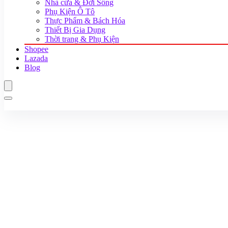
Nhà cửa & Đời Sống
Phụ Kiện Ô Tô
Thực Phẩm & Bách Hóa
Thiết Bị Gia Dụng
Thời trang & Phụ Kiện
Shopee
Lazada
Blog