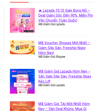
🔥 Lazada 10.10 Sale Bùng Nổ –
Deal Giảm Sốc Đến 90%, Miễn Phí
Vận Chuyển Toàn Quốc!
Mã Giảm Giá Lazada
Mã Voucher Shopee Mới Nhất –
Giảm Sập Sàn, Freeship Ngay
Hôm Nay!
Mã Giảm Giá Shopee
Mã Giảm Giá Lazada Hôm Nay –
Săn Sale Sập Sàn, Freeship Ngay
Kẻo Lỡ!
Mã Giảm Giá Lazada
Mã Giảm Giá Tiki Mới Nhất Hôm
Nay – Săn Deal Khủng, Mua Gì