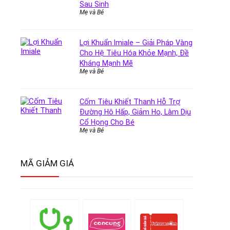
Sau Sinh
Mẹ và Bé
Lợi Khuẩn Imiale – Giải Pháp Vàng
Cho Hệ Tiêu Hóa Khỏe Mạnh, Đề
Kháng Mạnh Mẽ
Mẹ và Bé
Cốm Tiêu Khiết Thanh Hỗ Trợ
Đường Hô Hấp, Giảm Ho, Làm Dịu
Cổ Họng Cho Bé
Mẹ và Bé
MÃ GIẢM GIÁ