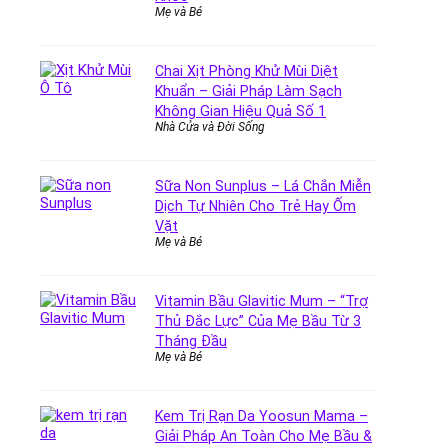
Mẹ và Bé
Chai Xịt Phòng Khử Mùi Diệt
Khuẩn – Giải Pháp Làm Sạch
Không Gian Hiệu Quả Số 1
Nhà Cửa và Đời Sống
Sữa Non Sunplus – Lá Chắn Miễn
Dịch Tự Nhiên Cho Trẻ Hay Ốm
Vặt
Mẹ và Bé
Vitamin Bầu Glavitic Mum – “Trợ
Thủ Đắc Lực” Của Mẹ Bầu Từ 3
Tháng Đầu
Mẹ và Bé
Kem Trị Rạn Da Yoosun Mama –
Giải Pháp An Toàn Cho Mẹ Bầu &