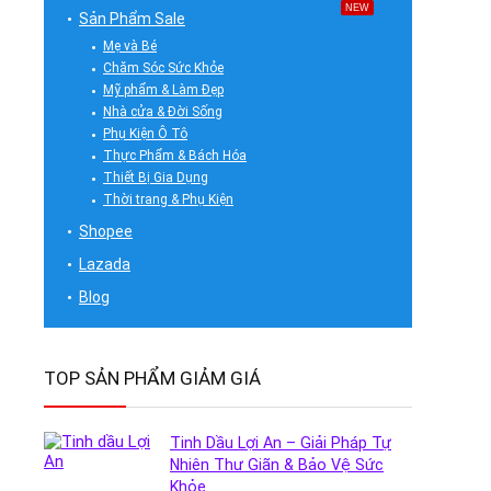
NEW
Sản Phẩm Sale
Mẹ và Bé
Chăm Sóc Sức Khỏe
Mỹ phẩm & Làm Đẹp
Nhà cửa & Đời Sống
Phụ Kiện Ô Tô
Thực Phẩm & Bách Hóa
Thiết Bị Gia Dụng
Thời trang & Phụ Kiện
Shopee
Lazada
Blog
TOP SẢN PHẨM GIẢM GIÁ
Tinh Dầu Lợi An – Giải Pháp Tự
Nhiên Thư Giãn & Bảo Vệ Sức
Khỏe