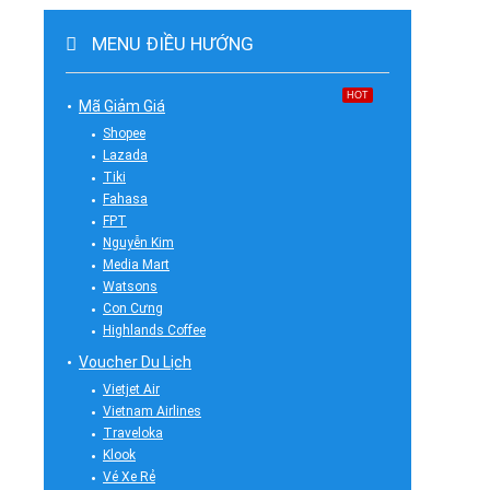
MENU ĐIỀU HƯỚNG
HOT
Mã Giảm Giá
Shopee
Lazada
Tiki
Fahasa
FPT
Nguyễn Kim
Media Mart
Watsons
Con Cưng
Highlands Coffee
Voucher Du Lịch
Vietjet Air
Vietnam Airlines
Traveloka
Klook
Vé Xe Rẻ