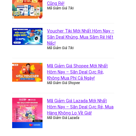
Cũng Rẻ!
Mã Giảm Giá Tiki
Voucher Tiki Mới Nhất Hôm Nay –
Săn Deal Khủng, Mua Sắm Rẻ Hết
Nấc!
Mã Giảm Giá Tiki
Mã Giảm Giá Shopee Mới Nhất
Hôm Nay – Săn Deal Cực Rẻ,
Không Mua Phí Cả Ngày!
Mã Giảm Giá Shopee
Mã Giảm Giá Lazada Mới Nhất
Hôm Nay – Săn Deal Cực Rẻ, Mua
Hàng Không Lo Về Giá!
Mã Giảm Giá Lazada