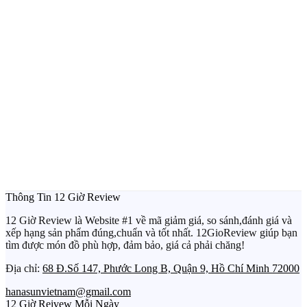
Thông Tin 12 Giờ Review
12 Giờ Review là Website #1 về mã giảm giá, so sánh,đánh giá và
xếp hạng sản phẩm đúng,chuẩn và tốt nhất. 12GioReview giúp bạn
tìm được món đồ phù hợp, đảm bảo, giá cả phải chăng!
Địa chỉ:
68 Đ.Số 147, Phước Long B, Quận 9, Hồ Chí Minh 72000
hanasunvietnam@gmail.com
12 Giờ Reivew Mỗi Ngày