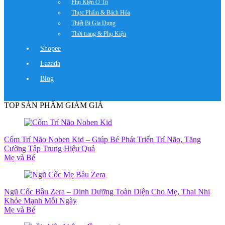
Phụ Kiện Ô Tô
Thực Phẩm & Bách Hóa
Thiết Bị Gia Dụng
Thời trang & Phụ Kiện
Shopee
Lazada
Blog
TOP SẢN PHẨM GIẢM GIÁ
Cốm Trí Não Noben Kid – Giúp Bé Phát Triển Trí Não, Tăng
Cường Tập Trung Hiệu Quả
Mẹ và Bé
Ngũ Cốc Bầu Zera – Dinh Dưỡng Toàn Diện Cho Mẹ, Thai Nhi
Khỏe Mạnh Mỗi Ngày
Mẹ và Bé