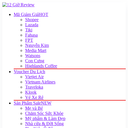
Mã Giảm Giá
HOT
Shopee
Lazada
Tiki
Fahasa
FPT
Nguyễn Kim
Media Mart
Watsons
Con Cưng
Highlands Coffee
Voucher Du Lịch
Vietjet Air
Vietnam Airlines
Traveloka
Klook
Vé Xe Rẻ
Sản Phẩm Sale
NEW
Mẹ và Bé
Chăm Sóc Sức Khỏe
Mỹ phẩm & Làm Đẹp
Nhà cửa & Đời Sống