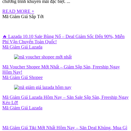
chương trình khuyến mãi đặc biệt. ...
READ MORE +
Mã Giảm Giá Sắp Tới
🔥 Lazada 10.10 Sale Bùng Nổ – Deal Giảm Sốc Đến 90%, Miễn
Phí Vận Chuyển Toàn Quốc!
Mã Giảm Giá Lazada
Mã Voucher Shopee Mới Nhất – Giảm Sập Sàn, Freeship Ngay
Hôm Nay!
Mã Giảm Giá Shopee
Mã Giảm Giá Lazada Hôm Nay – Săn Sale Sập Sàn, Freeship Ngay
Kẻo Lỡ!
Mã Giảm Giá Lazada
Mã Giảm Giá Tiki Mới Nhất Hôm Nay – Săn Deal Khủng, Mua Gì