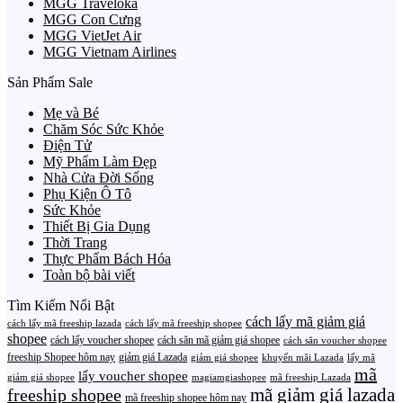
MGG Traveloka
MGG Con Cưng
MGG VietJet Air
MGG Vietnam Airlines
Sản Phẩm Sale
Mẹ và Bé
Chăm Sóc Sức Khỏe
Điện Tử
Mỹ Phẩm Làm Đẹp
Nhà Cửa Đời Sống
Phụ Kiện Ô Tô
Sức Khỏe
Thiết Bị Gia Dụng
Thời Trang
Thực Phẩm Bách Hóa
Toàn bộ bài viết
Tìm Kiếm Nổi Bật
cách lấy mã giảm giá
cách lấy mã freeship lazada
cách lấy mã freeship shopee
shopee
cách lấy voucher shopee
cách săn mã giảm giá shopee
cách săn voucher shopee
freeship Shopee hôm nay
giảm giá Lazada
giảm giá shopee
khuyến mãi Lazada
lấy mã
mã
lấy voucher shopee
giảm giá shopee
magiamgiashopee
mã freeship Lazada
freeship shopee
mã giảm giá lazada
mã freeship shopee hôm nay