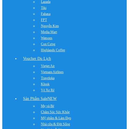
Lazada
Tiki
Fahasa
FPT
Nguyễn Kim
Media Mart
Watsons
Con Cưng
Highlands Coffee
Voucher Du Lịch
Vietjet Air
Vietnam Airlines
Traveloka
Klook
Vé Xe Rẻ
Sản Phẩm Sale
NEW
Mẹ và Bé
Chăm Sóc Sức Khỏe
Mỹ phẩm & Làm Đẹp
Nhà cửa & Đời Sống