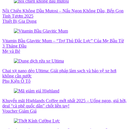
Nồi Chiên Không Dầu Mutosi – Nấu Ngon Không Dầu, Bếp Gọn
Tinh Tươm 2025
Thiết Bị Gia Dụng
Vitamin Bầu Glavitic Mum – “Trợ Thủ Đắc Lực” Của Mẹ Bầu Từ
3 Tháng Đầu
Mẹ và Bé
Chai xịt nano dẻo Ultima: Giải pháp làm sạch và bảo vệ xe hơi
không cần nước
Phụ Kiện Ô Tô
Khuyến mãi Highlands Coffee mới nhất 2025 – Uống ngon, giá hời,
deal “cà phê quốc dân” chốt liền tay!
Voucher Giảm Giá