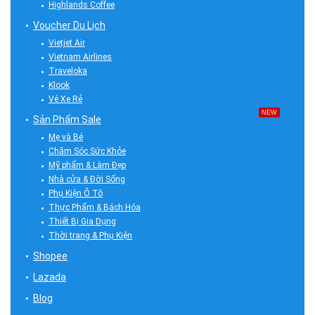
Highlands Coffee
Voucher Du Lịch
Vietjet Air
Vietnam Airlines
Traveloka
Klook
Vé Xe Rẻ
NEW
Sản Phẩm Sale
Mẹ và Bé
Chăm Sóc Sức Khỏe
Mỹ phẩm & Làm Đẹp
Nhà cửa & Đời Sống
Phụ Kiện Ô Tô
Thực Phẩm & Bách Hóa
Thiết Bị Gia Dụng
Thời trang & Phụ Kiện
Shopee
Lazada
Blog