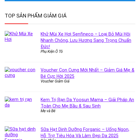
TOP SẢN PHẨM GIẢM GIÁ
Khử Mùi Xe Hơi Senfineco – Loại Bỏ Mùi Hôi
Nhanh Chóng, Lưu Hương Sang Trọng Chuẩn
Đức!
Phụ Kiện Ô Tô
Voucher Con Cưng Mới Nhất – Giảm Giá Mẹ &
Bé Cực Hời 2025
Voucher Giảm Giá
Kem Trị Rạn Da Yoosun Mama – Giải Pháp An
Toàn Cho Mẹ Bầu & Sau Sinh
Mẹ và Bé
Sữa Hạt Dinh Dưỡng Forganic – Uống Ngon,
Hỗ Trợ Tiêu Hóa Và Làm Đẹp Da 2025