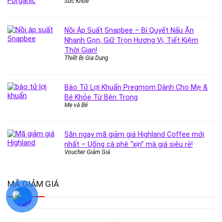
Sức Khỏe
Nồi Áp Suất Snapbee – Bí Quyết Nấu Ăn
Nhanh Gọn, Giữ Trọn Hương Vị, Tiết Kiệm
Thời Gian!
Thiết Bị Gia Dụng
Bào Tử Lợi Khuẩn Pregmom Dành Cho Mẹ &
Bé Khỏe Từ Bên Trong
Mẹ và Bé
Săn ngay mã giảm giá Highland Coffee mới
nhất – Uống cà phê “xịn” mà giá siêu rẻ!
Voucher Giảm Giá
MÃ GIẢM GIÁ