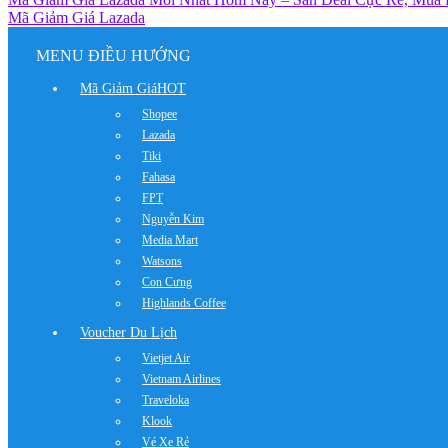
Mã Giảm Giá Lazada
MENU ĐIỀU HƯỚNG
Mã Giảm Giá
HOT
Shopee
Lazada
Tiki
Fahasa
FPT
Nguyễn Kim
Media Mart
Watsons
Con Cưng
Highlands Coffee
Voucher Du Lịch
Vietjet Air
Vietnam Airlines
Traveloka
Klook
Vé Xe Rẻ