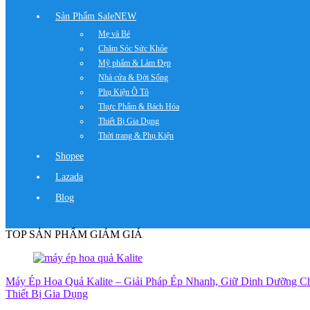
Sản Phẩm Sale
NEW
Mẹ và Bé
Chăm Sóc Sức Khỏe
Mỹ phẩm & Làm Đẹp
Nhà cửa & Đời Sống
Phụ Kiện Ô Tô
Thực Phẩm & Bách Hóa
Thiết Bị Gia Dụng
Thời trang & Phụ Kiện
Shopee
Lazada
Blog
TOP SẢN PHẨM GIẢM GIÁ
Máy Ép Hoa Quả Kalite – Giải Pháp Ép Nhanh, Giữ Dinh Dưỡng C
Thiết Bị Gia Dụng