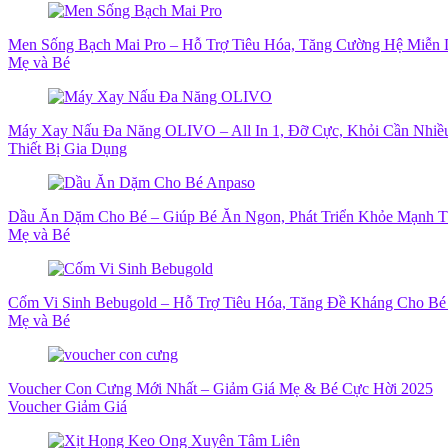
Men Sống Bạch Mai Pro – Hỗ Trợ Tiêu Hóa, Tăng Cường Hệ Miễn 
Mẹ và Bé
Máy Xay Nấu Đa Năng OLIVO – All In 1, Đỡ Cực, Khỏi Cần Nhiề
Thiết Bị Gia Dụng
Dầu Ăn Dặm Cho Bé – Giúp Bé Ăn Ngon, Phát Triển Khỏe Mạnh 
Mẹ và Bé
Cốm Vi Sinh Bebugold – Hỗ Trợ Tiêu Hóa, Tăng Đề Kháng Cho Bé
Mẹ và Bé
Voucher Con Cưng Mới Nhất – Giảm Giá Mẹ & Bé Cực Hời 2025
Voucher Giảm Giá