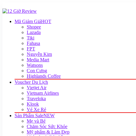
Mã Giảm Giá
HOT
Shopee
Lazada
Tiki
Fahasa
FPT
Nguyễn Kim
Media Mart
Watsons
Con Cưng
Highlands Coffee
Voucher Du Lịch
Vietjet Air
Vietnam Airlines
Traveloka
Klook
Vé Xe Rẻ
Sản Phẩm Sale
NEW
Mẹ và Bé
Chăm Sóc Sức Khỏe
Mỹ phẩm & Làm Đẹp