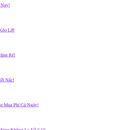
 Nay!
Kẻo Lỡ!
Cũng Rẻ!
ết Nấc!
g Mua Phí Cả Ngày!
 Hàng Không Lo Về Giá!