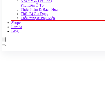
Nhà cửa & Đời Sống
Phụ Kiện Ô Tô
Thực Phẩm & Bách Hóa
Thiết Bị Gia Dụng
Thời trang & Phụ Kiện
Shopee
Lazada
Blog