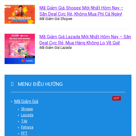
Mã Giảm Giá Shopee Mới Nhất Hôm Nay –
Săn Deal Cực Rẻ, Không Mua Phí Cả Ngày!
Mã Giảm Giá Shopee
Mã Giảm Giá Lazada Mới Nhất Hôm Nay – Săn
Deal Cực Rẻ, Mua Hàng Không Lo Về Giá!
Mã Giảm Giá Lazada
MENU ĐIỀU HƯỚNG
HOT
Mã Giảm Giá
Shopee
Lazada
Tiki
Fahasa
FPT