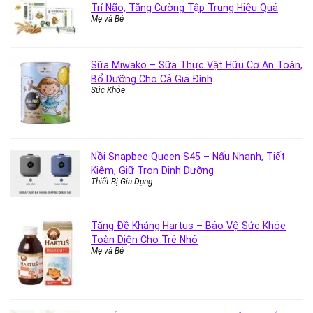
Trí Não, Tăng Cường Tập Trung Hiệu Quả
Mẹ và Bé
Sữa Miwako – Sữa Thực Vật Hữu Cơ An Toàn,
Bổ Dưỡng Cho Cả Gia Đình
Sức Khỏe
Nồi Snapbee Queen S45 – Nấu Nhanh, Tiết
Kiệm, Giữ Trọn Dinh Dưỡng
Thiết Bị Gia Dụng
Tăng Đề Kháng Hartus – Bảo Vệ Sức Khỏe
Toàn Diện Cho Trẻ Nhỏ
Mẹ và Bé