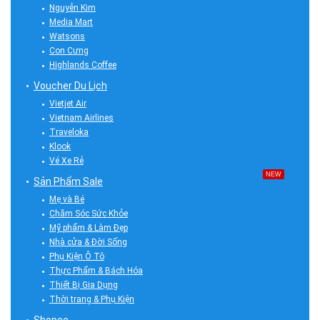
Nguyễn Kim
Media Mart
Watsons
Con Cưng
Highlands Coffee
Voucher Du Lịch
Vietjet Air
Vietnam Airlines
Traveloka
Klook
Vé Xe Rẻ
NEW
Sản Phẩm Sale
Mẹ và Bé
Chăm Sóc Sức Khỏe
Mỹ phẩm & Làm Đẹp
Nhà cửa & Đời Sống
Phụ Kiện Ô Tô
Thực Phẩm & Bách Hóa
Thiết Bị Gia Dụng
Thời trang & Phụ Kiện