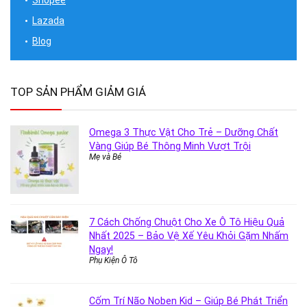
Shopee
Lazada
Blog
TOP SẢN PHẨM GIẢM GIÁ
Omega 3 Thực Vật Cho Trẻ – Dưỡng Chất
Vàng Giúp Bé Thông Minh Vượt Trội
Mẹ và Bé
7 Cách Chống Chuột Cho Xe Ô Tô Hiệu Quả
Nhất 2025 – Bảo Vệ Xế Yêu Khỏi Gặm Nhấm
Ngay!
Phụ Kiện Ô Tô
Cốm Trí Não Noben Kid – Giúp Bé Phát Triển