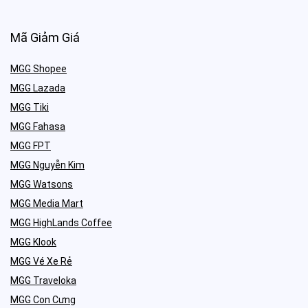
Mã Giảm Giá
MGG Shopee
MGG Lazada
MGG Tiki
MGG Fahasa
MGG FPT
MGG Nguyễn Kim
MGG Watsons
MGG Media Mart
MGG HighLands Coffee
MGG Klook
MGG Vé Xe Rẻ
MGG Traveloka
MGG Con Cưng