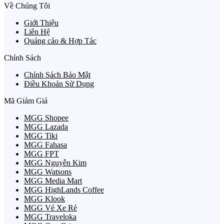
Về Chúng Tôi
Giới Thiệu
Liên Hệ
Quảng cáo & Hợp Tác
Chính Sách
Chính Sách Bảo Mật
Điều Khoản Sử Dụng
Mã Giảm Giá
MGG Shopee
MGG Lazada
MGG Tiki
MGG Fahasa
MGG FPT
MGG Nguyễn Kim
MGG Watsons
MGG Media Mart
MGG HighLands Coffee
MGG Klook
MGG Vé Xe Rẻ
MGG Traveloka