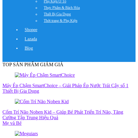
Phụ Kiện Ô Tô
Thực Phẩm & Bách Hóa
Thiết Bị Gia Dụng
Thời trang & Phụ Kiện
Shopee
Lazada
Blog
TOP SẢN PHẨM GIẢM GIÁ
Máy Ép Chậm SmartChoice – Giải Pháp Ép Nước Trái Cây số 1
Thiết Bị Gia Dụng
Cốm Trí Não Noben Kid – Giúp Bé Phát Triển Trí Não, Tăng
Cường Tập Trung Hiệu Quả
Mẹ và Bé