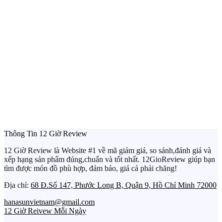
Thông Tin 12 Giờ Review
12 Giờ Review là Website #1 về mã giảm giá, so sánh,đánh giá và
xếp hạng sản phẩm đúng,chuẩn và tốt nhất. 12GioReview giúp bạn
tìm được món đồ phù hợp, đảm bảo, giá cả phải chăng!
Địa chỉ:
68 Đ.Số 147, Phước Long B, Quận 9, Hồ Chí Minh 72000
hanasunvietnam@gmail.com
12 Giờ Reivew Mỗi Ngày