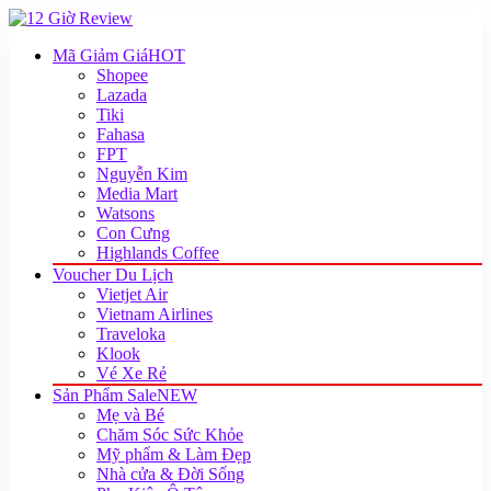
Mã Giảm Giá
HOT
Shopee
Lazada
Tiki
Fahasa
FPT
Nguyễn Kim
Media Mart
Watsons
Con Cưng
Highlands Coffee
Voucher Du Lịch
Vietjet Air
Vietnam Airlines
Traveloka
Klook
Vé Xe Rẻ
Sản Phẩm Sale
NEW
Mẹ và Bé
Chăm Sóc Sức Khỏe
Mỹ phẩm & Làm Đẹp
Nhà cửa & Đời Sống