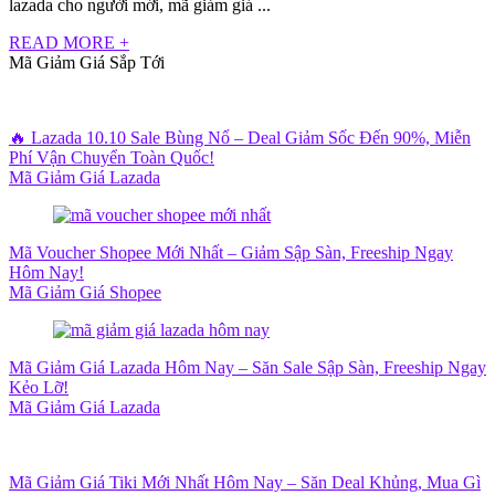
lazada cho người mới, mã giảm giá ...
READ MORE +
Mã Giảm Giá Sắp Tới
🔥 Lazada 10.10 Sale Bùng Nổ – Deal Giảm Sốc Đến 90%, Miễn
Phí Vận Chuyển Toàn Quốc!
Mã Giảm Giá Lazada
Mã Voucher Shopee Mới Nhất – Giảm Sập Sàn, Freeship Ngay
Hôm Nay!
Mã Giảm Giá Shopee
Mã Giảm Giá Lazada Hôm Nay – Săn Sale Sập Sàn, Freeship Ngay
Kẻo Lỡ!
Mã Giảm Giá Lazada
Mã Giảm Giá Tiki Mới Nhất Hôm Nay – Săn Deal Khủng, Mua Gì