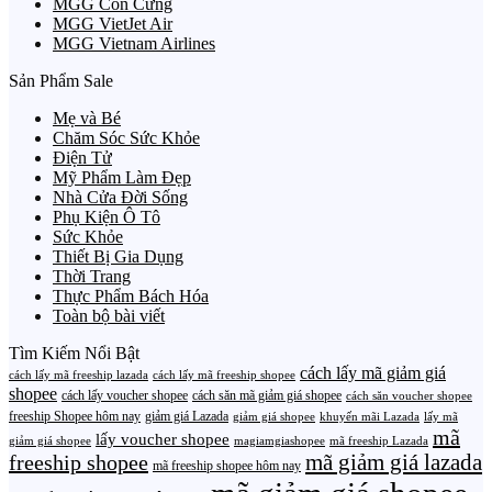
MGG Con Cưng
MGG VietJet Air
MGG Vietnam Airlines
Sản Phẩm Sale
Mẹ và Bé
Chăm Sóc Sức Khỏe
Điện Tử
Mỹ Phẩm Làm Đẹp
Nhà Cửa Đời Sống
Phụ Kiện Ô Tô
Sức Khỏe
Thiết Bị Gia Dụng
Thời Trang
Thực Phẩm Bách Hóa
Toàn bộ bài viết
Tìm Kiếm Nổi Bật
cách lấy mã giảm giá
cách lấy mã freeship lazada
cách lấy mã freeship shopee
shopee
cách lấy voucher shopee
cách săn mã giảm giá shopee
cách săn voucher shopee
freeship Shopee hôm nay
giảm giá Lazada
giảm giá shopee
khuyến mãi Lazada
lấy mã
mã
lấy voucher shopee
giảm giá shopee
magiamgiashopee
mã freeship Lazada
freeship shopee
mã giảm giá lazada
mã freeship shopee hôm nay