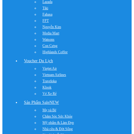
Lazada
Tiki
Fahasa
FPT
Nguyễn Kim
Media Mart
Watsons
Con Cưng
Highlands Coffee
Voucher Du Lịch
Vietjet Air
Vietnam Airlines
Traveloka
Klook
Vé Xe Rẻ
Sản Phẩm Sale
NEW
Mẹ và Bé
Chăm Sóc Sức Khỏe
Mỹ phẩm & Làm Đẹp
Nhà cửa & Đời Sống