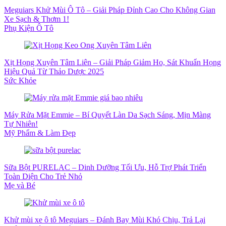
Meguiars Khử Mùi Ô Tô – Giải Pháp Đỉnh Cao Cho Không Gian
Xe Sạch & Thơm 1!
Phụ Kiện Ô Tô
Xịt Họng Xuyên Tâm Liên – Giải Pháp Giảm Ho, Sát Khuẩn Họng
Hiệu Quả Từ Thảo Dược 2025
Sức Khỏe
Máy Rửa Mặt Emmie – Bí Quyết Làn Da Sạch Sáng, Mịn Màng
Tự Nhiên!
Mỹ Phẩm & Làm Đẹp
Sữa Bột PURELAC – Dinh Dưỡng Tối Ưu, Hỗ Trợ Phát Triển
Toàn Diện Cho Trẻ Nhỏ
Mẹ và Bé
Khử mùi xe ô tô Meguiars – Đánh Bay Mùi Khó Chịu, Trả Lại