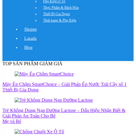
Phụ Kiện Ô Tô
Thực Phẩm & Bách Hóa
Thiết Bị Gia Dụng
Thời trang & Phụ Kiện
Shopee
Lazada
Blog
TOP SẢN PHẨM GIẢM GIÁ
Máy Ép Chậm SmartChoice – Giải Pháp Ép Nước Trái Cây số 1
Thiết Bị Gia Dụng
Trẻ Không Dung Nạp Đường Lactose – Dấu Hiệu Nhận Biết &
Giải Pháp An Toàn Cho Bé
Mẹ và Bé