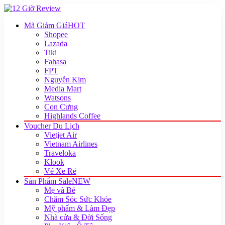
Mã Giảm Giá
HOT
Shopee
Lazada
Tiki
Fahasa
FPT
Nguyễn Kim
Media Mart
Watsons
Con Cưng
Highlands Coffee
Voucher Du Lịch
Vietjet Air
Vietnam Airlines
Traveloka
Klook
Vé Xe Rẻ
Sản Phẩm Sale
NEW
Mẹ và Bé
Chăm Sóc Sức Khỏe
Mỹ phẩm & Làm Đẹp
Nhà cửa & Đời Sống