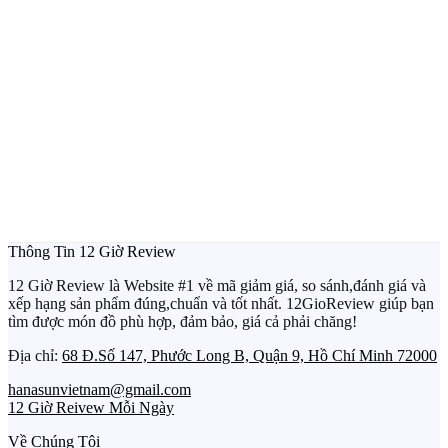
Thông Tin 12 Giờ Review
12 Giờ Review là Website #1 về mã giảm giá, so sánh,đánh giá và
xếp hạng sản phẩm đúng,chuẩn và tốt nhất. 12GioReview giúp bạn
tìm được món đồ phù hợp, đảm bảo, giá cả phải chăng!
Địa chỉ:
68 Đ.Số 147, Phước Long B, Quận 9, Hồ Chí Minh 72000
hanasunvietnam@gmail.com
12 Giờ Reivew Mỗi Ngày
Về Chúng Tôi