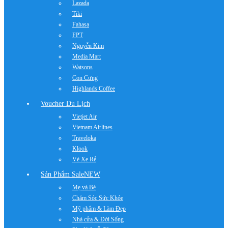
Lazada
Tiki
Fahasa
FPT
Nguyễn Kim
Media Mart
Watsons
Con Cưng
Highlands Coffee
Voucher Du Lịch
Vietjet Air
Vietnam Airlines
Traveloka
Klook
Vé Xe Rẻ
Sản Phẩm Sale
NEW
Mẹ và Bé
Chăm Sóc Sức Khỏe
Mỹ phẩm & Làm Đẹp
Nhà cửa & Đời Sống