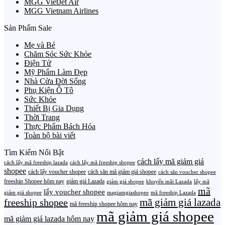
MGG VietJet Air
MGG Vietnam Airlines
Sản Phẩm Sale
Mẹ và Bé
Chăm Sóc Sức Khỏe
Điện Tử
Mỹ Phẩm Làm Đẹp
Nhà Cửa Đời Sống
Phụ Kiện Ô Tô
Sức Khỏe
Thiết Bị Gia Dụng
Thời Trang
Thực Phẩm Bách Hóa
Toàn bộ bài viết
Tìm Kiếm Nổi Bật
cách lấy mã giảm giá
cách lấy mã freeship lazada
cách lấy mã freeship shopee
shopee
cách lấy voucher shopee
cách săn mã giảm giá shopee
cách săn voucher shopee
freeship Shopee hôm nay
giảm giá Lazada
giảm giá shopee
khuyến mãi Lazada
lấy mã
mã
lấy voucher shopee
giảm giá shopee
magiamgiashopee
mã freeship Lazada
freeship shopee
mã giảm giá lazada
mã freeship shopee hôm nay
mã giảm giá shopee
mã giảm giá lazada hôm nay