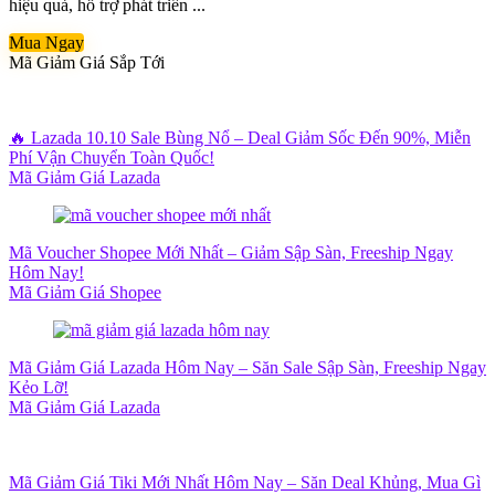
hiệu quả, hỗ trợ phát triển ...
Mua Ngay
Mã Giảm Giá Sắp Tới
🔥 Lazada 10.10 Sale Bùng Nổ – Deal Giảm Sốc Đến 90%, Miễn
Phí Vận Chuyển Toàn Quốc!
Mã Giảm Giá Lazada
Mã Voucher Shopee Mới Nhất – Giảm Sập Sàn, Freeship Ngay
Hôm Nay!
Mã Giảm Giá Shopee
Mã Giảm Giá Lazada Hôm Nay – Săn Sale Sập Sàn, Freeship Ngay
Kẻo Lỡ!
Mã Giảm Giá Lazada
Mã Giảm Giá Tiki Mới Nhất Hôm Nay – Săn Deal Khủng, Mua Gì