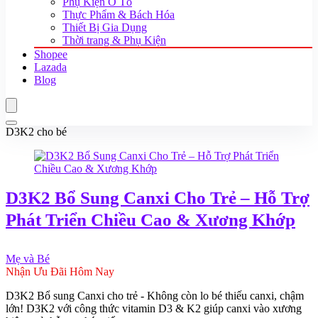
Phụ Kiện Ô Tô
Thực Phẩm & Bách Hóa
Thiết Bị Gia Dụng
Thời trang & Phụ Kiện
Shopee
Lazada
Blog
D3K2 cho bé
D3K2 Bổ Sung Canxi Cho Trẻ – Hỗ Trợ
Phát Triển Chiều Cao & Xương Khớp
Mẹ và Bé
Nhận Ưu Đãi Hôm Nay
D3K2 Bổ sung Canxi cho trẻ - Không còn lo bé thiếu canxi, chậm
lớn! D3K2 với công thức vitamin D3 & K2 giúp canxi vào xương