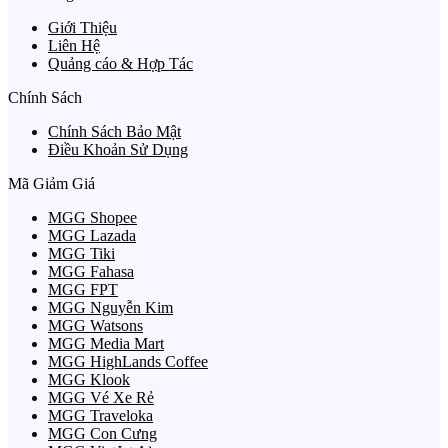
Giới Thiệu
Liên Hệ
Quảng cáo & Hợp Tác
Chính Sách
Chính Sách Bảo Mật
Điều Khoản Sử Dụng
Mã Giảm Giá
MGG Shopee
MGG Lazada
MGG Tiki
MGG Fahasa
MGG FPT
MGG Nguyễn Kim
MGG Watsons
MGG Media Mart
MGG HighLands Coffee
MGG Klook
MGG Vé Xe Rẻ
MGG Traveloka
MGG Con Cưng