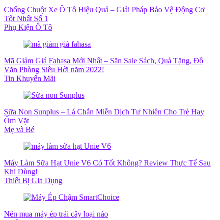
Chống Chuột Xe Ô Tô Hiệu Quả – Giải Pháp Bảo Vệ Động Cơ
Tốt Nhất Số 1
Phụ Kiện Ô Tô
Mã Giảm Giá Fahasa Mới Nhất – Săn Sale Sách, Quà Tặng, Đồ
Văn Phòng Siêu Hời năm 2022!
Tin Khuyến Mãi
Sữa Non Sunplus – Lá Chắn Miễn Dịch Tự Nhiên Cho Trẻ Hay
Ốm Vặt
Mẹ và Bé
Máy Làm Sữa Hạt Unie V6 Có Tốt Không? Review Thực Tế Sau
Khi Dùng!
Thiết Bị Gia Dụng
Nên mua máy ép trái cây loại nào