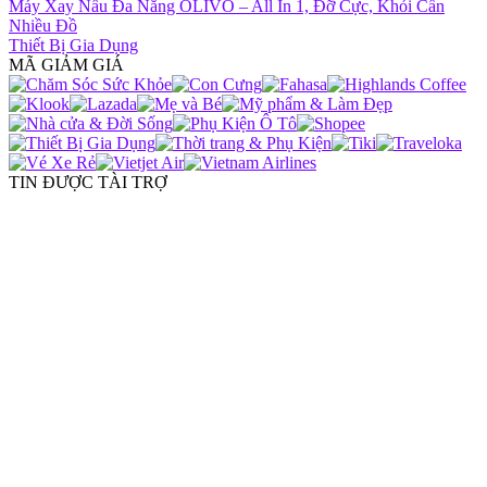
Máy Xay Nấu Đa Năng OLIVO – All In 1, Đỡ Cực, Khỏi Cần
Nhiều Đồ
Thiết Bị Gia Dụng
MÃ GIẢM GIÁ
TIN ĐƯỢC TÀI TRỢ