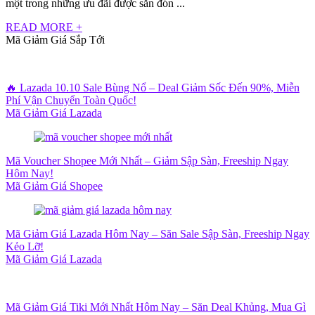
một trong những ưu đãi được săn đón ...
READ MORE +
Mã Giảm Giá Sắp Tới
🔥 Lazada 10.10 Sale Bùng Nổ – Deal Giảm Sốc Đến 90%, Miễn
Phí Vận Chuyển Toàn Quốc!
Mã Giảm Giá Lazada
Mã Voucher Shopee Mới Nhất – Giảm Sập Sàn, Freeship Ngay
Hôm Nay!
Mã Giảm Giá Shopee
Mã Giảm Giá Lazada Hôm Nay – Săn Sale Sập Sàn, Freeship Ngay
Kẻo Lỡ!
Mã Giảm Giá Lazada
Mã Giảm Giá Tiki Mới Nhất Hôm Nay – Săn Deal Khủng, Mua Gì