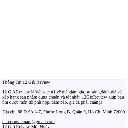
Thông Tin 12 Giờ Review
12 Giờ Review là Website #1 về mã giảm giá, so sánh,đánh giá và
xếp hạng sản phẩm đúng,chuẩn và tốt nhất. 12GioReview giúp bạn
tìm được món đồ phù hợp, đảm bảo, giá cả phải chăng!
Địa chỉ:
68 Đ.Số 147, Phước Long B, Quận 9, Hồ Chí Minh 72000
hanasunvietnam@gmail.com
12 Giờ Reivew Mỗi Ngày