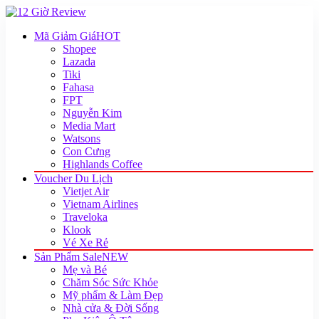
Mã Giảm Giá
HOT
Shopee
Lazada
Tiki
Fahasa
FPT
Nguyễn Kim
Media Mart
Watsons
Con Cưng
Highlands Coffee
Voucher Du Lịch
Vietjet Air
Vietnam Airlines
Traveloka
Klook
Vé Xe Rẻ
Sản Phẩm Sale
NEW
Mẹ và Bé
Chăm Sóc Sức Khỏe
Mỹ phẩm & Làm Đẹp
Nhà cửa & Đời Sống