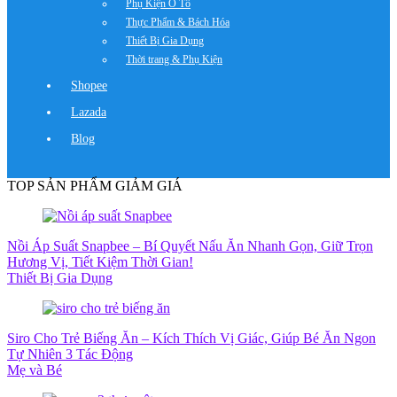
Phụ Kiện Ô Tô
Thực Phẩm & Bách Hóa
Thiết Bị Gia Dụng
Thời trang & Phụ Kiện
Shopee
Lazada
Blog
TOP SẢN PHẨM GIẢM GIÁ
Nồi Áp Suất Snapbee – Bí Quyết Nấu Ăn Nhanh Gọn, Giữ Trọn
Hương Vị, Tiết Kiệm Thời Gian!
Thiết Bị Gia Dụng
Siro Cho Trẻ Biếng Ăn – Kích Thích Vị Giác, Giúp Bé Ăn Ngon
Tự Nhiên 3 Tác Động
Mẹ và Bé