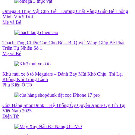
Omega 3 Thực Vật Cho Trẻ – Dưỡng Chất Vàng Giúp Bé Thông
Minh Vượt Trội
Mẹ và Bé
Thạch Tăng Chiều Cao Cho Bé – Bí Quyết Vàng Giúp Bé Phát
Triển Tự Nhiên Số 1
Mẹ và Bé
Khử mùi xe ô tô Meguiars – Đánh Bay Mùi Khó Chịu, Trả Lại
Không Khí Trong Lành
Phụ Kiện Ô Tô
Cửa Hàng ShopDunk – Hệ Thống Ủy Quyền Apple Uy Tín Tại
Việt Nam 2025
Điện Tử