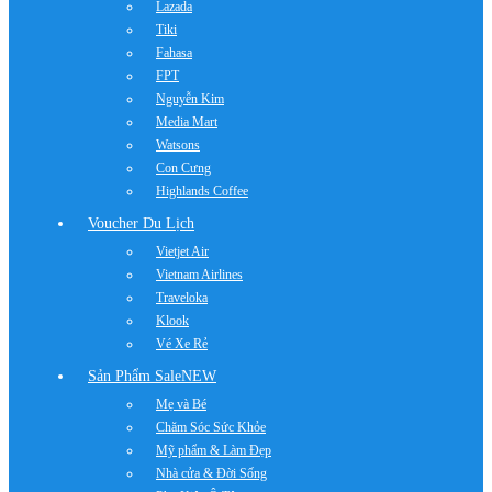
Lazada
Tiki
Fahasa
FPT
Nguyễn Kim
Media Mart
Watsons
Con Cưng
Highlands Coffee
Voucher Du Lịch
Vietjet Air
Vietnam Airlines
Traveloka
Klook
Vé Xe Rẻ
Sản Phẩm Sale
NEW
Mẹ và Bé
Chăm Sóc Sức Khỏe
Mỹ phẩm & Làm Đẹp
Nhà cửa & Đời Sống