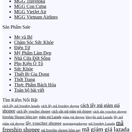
MGG Traveloka
MGG Con Cưng
MGG VietJet Air
MGG Vietnam Airlines
Sản Phẩm Sale
Mẹ và Bé
Chăm Sóc Sức Khỏe
Điện Tử
Mỹ Phẩm Làm Đẹp
Nhà Cửa Đời Sống
Phụ Kiện Ô Tô
Sức Khỏe
Thiết Bị Gia Dụng
Thời Trang
Thực Phẩm Bách Hóa
Toàn bộ bài viết
Tìm Kiếm Nổi Bật
cách lấy mã giảm giá
cách lấy mã freeship lazada
cách lấy mã freeship shopee
shopee
cách lấy voucher shopee
cách săn mã giảm giá shopee
cách săn voucher shopee
freeship Shopee hôm nay
giảm giá Lazada
giảm giá shopee
khuyến mãi Lazada
lấy mã
mã
lấy voucher shopee
giảm giá shopee
magiamgiashopee
mã freeship Lazada
freeship shopee
mã giảm giá lazada
mã freeship shopee hôm nay