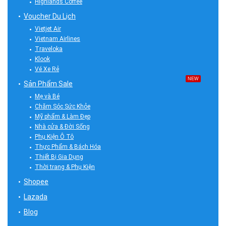
Highlands Coffee
Voucher Du Lịch
Vietjet Air
Vietnam Airlines
Traveloka
Klook
Vé Xe Rẻ
NEW
Sản Phẩm Sale
Mẹ và Bé
Chăm Sóc Sức Khỏe
Mỹ phẩm & Làm Đẹp
Nhà cửa & Đời Sống
Phụ Kiện Ô Tô
Thực Phẩm & Bách Hóa
Thiết Bị Gia Dụng
Thời trang & Phụ Kiện
Shopee
Lazada
Blog