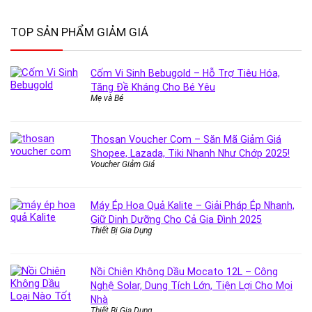
TOP SẢN PHẨM GIẢM GIÁ
Cốm Vi Sinh Bebugold – Hỗ Trợ Tiêu Hóa,
Tăng Đề Kháng Cho Bé Yêu
Mẹ và Bé
Thosan Voucher Com – Săn Mã Giảm Giá
Shopee, Lazada, Tiki Nhanh Như Chớp 2025!
Voucher Giảm Giá
Máy Ép Hoa Quả Kalite – Giải Pháp Ép Nhanh,
Giữ Dinh Dưỡng Cho Cả Gia Đình 2025
Thiết Bị Gia Dụng
Nồi Chiên Không Dầu Mocato 12L – Công
Nghệ Solar, Dung Tích Lớn, Tiện Lợi Cho Mọi
Nhà
Thiết Bị Gia Dụng