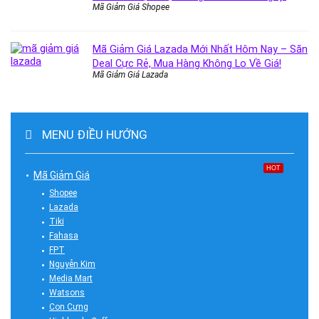
Mã Giảm Giá Shopee
Mã Giảm Giá Lazada Mới Nhất Hôm Nay – Săn
Deal Cực Rẻ, Mua Hàng Không Lo Về Giá!
Mã Giảm Giá Lazada
MENU ĐIỀU HƯỚNG
HOT
Mã Giảm Giá
Shopee
Lazada
Tiki
Fahasa
FPT
Nguyễn Kim
Media Mart
Watsons
Con Cưng