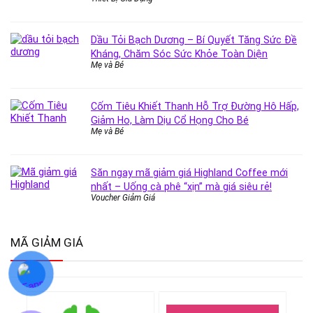
Dầu Tỏi Bạch Dương – Bí Quyết Tăng Sức Đề
Kháng, Chăm Sóc Sức Khỏe Toàn Diện
Mẹ và Bé
Cốm Tiêu Khiết Thanh Hỗ Trợ Đường Hô Hấp,
Giảm Ho, Làm Dịu Cổ Họng Cho Bé
Mẹ và Bé
Săn ngay mã giảm giá Highland Coffee mới
nhất – Uống cà phê “xịn” mà giá siêu rẻ!
Voucher Giảm Giá
MÃ GIẢM GIÁ