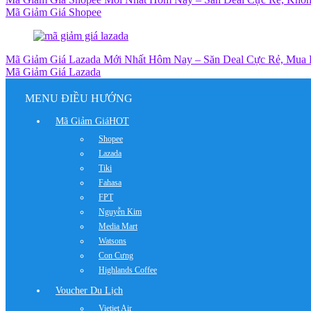
Mã Giảm Giá Shopee
Mã Giảm Giá Lazada Mới Nhất Hôm Nay – Săn Deal Cực Rẻ, Mua
Mã Giảm Giá Lazada
MENU ĐIỀU HƯỚNG
Mã Giảm Giá
HOT
Shopee
Lazada
Tiki
Fahasa
FPT
Nguyễn Kim
Media Mart
Watsons
Con Cưng
Highlands Coffee
Voucher Du Lịch
Vietjet Air