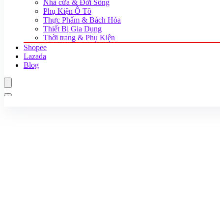
Nhà cửa & Đời Sống
Phụ Kiện Ô Tô
Thực Phẩm & Bách Hóa
Thiết Bị Gia Dụng
Thời trang & Phụ Kiện
Shopee
Lazada
Blog