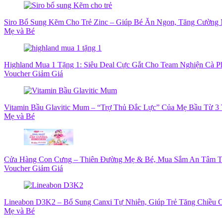
Siro Bổ Sung Kẽm Cho Trẻ Zinc – Giúp Bé Ăn Ngon, Tăng Cường 
Mẹ và Bé
Highland Mua 1 Tặng 1: Siêu Deal Cực Gắt Cho Team Nghiện Cà Ph
Voucher Giảm Giá
Vitamin Bầu Glavitic Mum – “Trợ Thủ Đắc Lực” Của Mẹ Bầu Từ 3
Mẹ và Bé
Cửa Hàng Con Cưng – Thiên Đường Mẹ & Bé, Mua Sắm An Tâm 
Voucher Giảm Giá
Lineabon D3K2 – Bổ Sung Canxi Tự Nhiên, Giúp Trẻ Tăng Chiều C
Mẹ và Bé