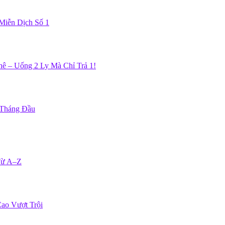
Miễn Dịch Số 1
ê – Uống 2 Ly Mà Chỉ Trả 1!
 Tháng Đầu
Từ A–Z
ao Vượt Trội