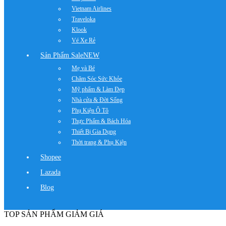
Vietnam Airlines
Traveloka
Klook
Vé Xe Rẻ
Sản Phẩm Sale
NEW
Mẹ và Bé
Chăm Sóc Sức Khỏe
Mỹ phẩm & Làm Đẹp
Nhà cửa & Đời Sống
Phụ Kiện Ô Tô
Thực Phẩm & Bách Hóa
Thiết Bị Gia Dụng
Thời trang & Phụ Kiện
Shopee
Lazada
Blog
TOP SẢN PHẨM GIẢM GIÁ