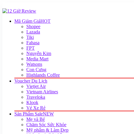
Mã Giảm Giá
HOT
Shopee
Lazada
Tiki
Fahasa
FPT
Nguyễn Kim
Media Mart
Watsons
Con Cưng
Highlands Coffee
Voucher Du Lịch
Vietjet Air
Vietnam Airlines
Traveloka
Klook
Vé Xe Rẻ
Sản Phẩm Sale
NEW
Mẹ và Bé
Chăm Sóc Sức Khỏe
Mỹ phẩm & Làm Đẹp