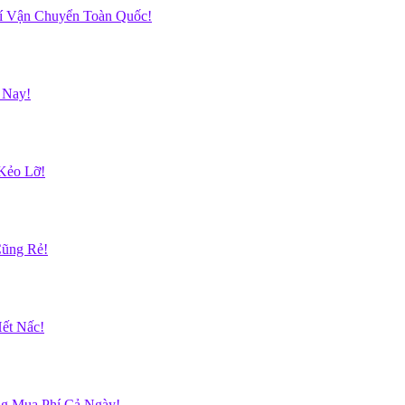
hí Vận Chuyển Toàn Quốc!
 Nay!
Kẻo Lỡ!
Cũng Rẻ!
ết Nấc!
g Mua Phí Cả Ngày!