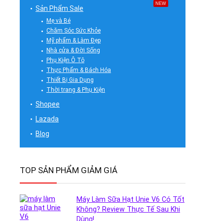
NEW
Sản Phẩm Sale
Mẹ và Bé
Chăm Sóc Sức Khỏe
Mỹ phẩm & Làm Đẹp
Nhà cửa & Đời Sống
Phụ Kiện Ô Tô
Thực Phẩm & Bách Hóa
Thiết Bị Gia Dụng
Thời trang & Phụ Kiện
Shopee
Lazada
Blog
TOP SẢN PHẨM GIẢM GIÁ
Máy Làm Sữa Hạt Unie V6 Có Tốt
Không? Review Thực Tế Sau Khi
Dùng!