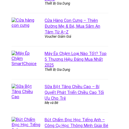
Thiết Bị Gia Dụng
Cửa Hàng Con Cưng – Thiên
Đường Mẹ & Bé, Mua Sắm An
Tâm Từ A–Z
Voucher Giảm Giá
Máy Ép Chậm Loại Nào Tốt? Top
5 Thương Hiệu Đáng Mua Nhất
2025
Thiết Bị Gia Dụng
Sữa Bột Tăng Chiều Cao – Bí
Quyết Phát Triển Chiều Cao Tối
Ưu Cho Trẻ
Mẹ và Bé
Bút Chấm Đọc Học Tiếng Anh –
Công Cụ Học Thông Minh Giúp Bé