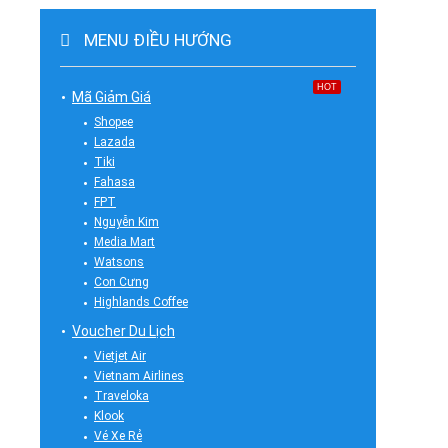
MENU ĐIỀU HƯỚNG
HOT
Mã Giảm Giá
Shopee
Lazada
Tiki
Fahasa
FPT
Nguyễn Kim
Media Mart
Watsons
Con Cưng
Highlands Coffee
Voucher Du Lịch
Vietjet Air
Vietnam Airlines
Traveloka
Klook
Vé Xe Rẻ