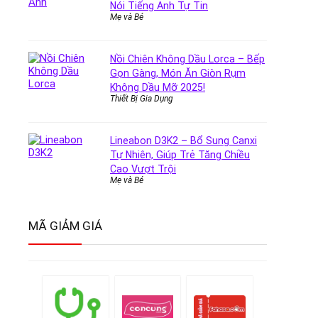
Nói Tiếng Anh Tự Tin
Mẹ và Bé
Nồi Chiên Không Dầu Lorca – Bếp
Gọn Gàng, Món Ăn Giòn Rụm
Không Dầu Mỡ 2025!
Thiết Bị Gia Dụng
Lineabon D3K2 – Bổ Sung Canxi
Tự Nhiên, Giúp Trẻ Tăng Chiều
Cao Vượt Trội
Mẹ và Bé
MÃ GIẢM GIÁ