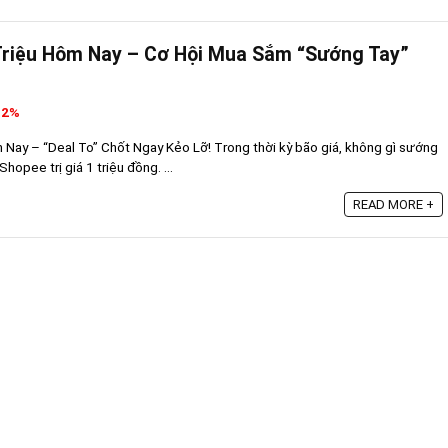
Triệu Hôm Nay – Cơ Hội Mua Sắm “Sướng Tay”
32%
Nay – “Deal To” Chốt Ngay Kẻo Lỡ! Trong thời kỳ bão giá, không gì sướng
opee trị giá 1 triệu đồng. ...
READ MORE +