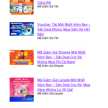
Cũng Rẻ!
Mã Giảm Giá Tiki
Voucher Tiki Mới Nhất Hôm Nay –
Săn Deal Khủng, Mua Sắm Rẻ Hết
Nấc!
Mã Giảm Giá Tiki
Mã Giảm Giá Shopee Mới Nhất
Hôm Nay – Săn Deal Cực Rẻ,
Không Mua Phí Cả Ngày!
Mã Giảm Giá Shopee
Mã Giảm Giá Lazada Mới Nhất
Hôm Nay – Săn Deal Cực Rẻ, Mua
Hàng Không Lo Về Giá!
Mã Giảm Giá Lazada