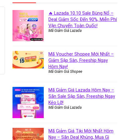
🔥 Lazada 10.10 Sale Bùng Nổ –
Deal Giảm Sốc Đến 90%, Miễn Phí
Vận Chuyển Toàn Quốc!
Mã Giảm Giá Lazada
Mã Voucher Shopee Mới Nhất –
Giảm Sập Sàn, Freeship Ngay
Hôm Nay!
Mã Giảm Giá Shopee
Mã Giảm Giá Lazada Hôm Nay –
Săn Sale Sập Sàn, Freeship Ngay
Kẻo Lỡ!
Mã Giảm Giá Lazada
Mã Giảm Giá Tiki Mới Nhất Hôm
Nay – Săn Deal Khủng, Mua Gì