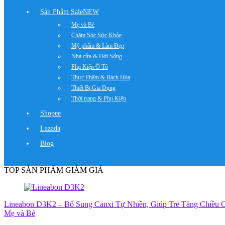
Sản Phẩm Sale
NEW
Mẹ và Bé
Chăm Sóc Sức Khỏe
Mỹ phẩm & Làm Đẹp
Nhà cửa & Đời Sống
Phụ Kiện Ô Tô
Thực Phẩm & Bách Hóa
Thiết Bị Gia Dụng
Thời trang & Phụ Kiện
Shopee
Lazada
Blog
TOP SẢN PHẨM GIẢM GIÁ
Lineabon D3K2 – Bổ Sung Canxi Tự Nhiên, Giúp Trẻ Tăng Chiều C
Mẹ và Bé