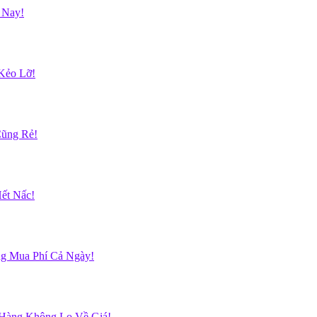
 Nay!
Kẻo Lỡ!
Cũng Rẻ!
ết Nấc!
g Mua Phí Cả Ngày!
 Hàng Không Lo Về Giá!