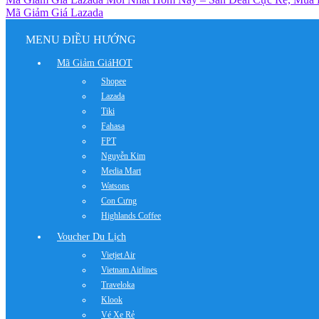
Mã Giảm Giá Lazada
MENU ĐIỀU HƯỚNG
Mã Giảm Giá
HOT
Shopee
Lazada
Tiki
Fahasa
FPT
Nguyễn Kim
Media Mart
Watsons
Con Cưng
Highlands Coffee
Voucher Du Lịch
Vietjet Air
Vietnam Airlines
Traveloka
Klook
Vé Xe Rẻ