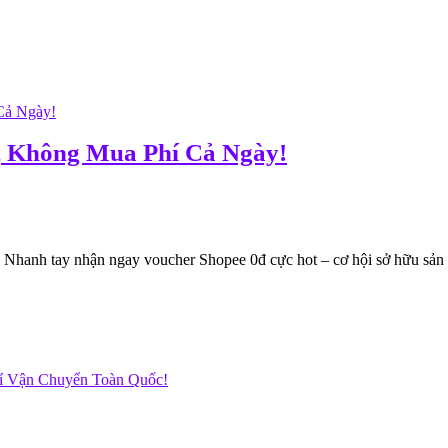
í, Không Mua Phí Cả Ngày!
hanh tay nhận ngay voucher Shopee 0đ cực hot – cơ hội sở hữu sản 
hí Vận Chuyển Toàn Quốc!