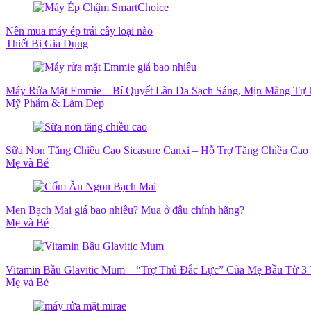
Nên mua máy ép trái cây loại nào
Thiết Bị Gia Dụng
Máy Rửa Mặt Emmie – Bí Quyết Làn Da Sạch Sáng, Mịn Màng Tự 
Mỹ Phẩm & Làm Đẹp
Sữa Non Tăng Chiều Cao Sicasure Canxi – Hỗ Trợ Tăng Chiều Cao 
Mẹ và Bé
Men Bạch Mai giá bao nhiêu? Mua ở đâu chính hãng?
Mẹ và Bé
Vitamin Bầu Glavitic Mum – “Trợ Thủ Đắc Lực” Của Mẹ Bầu Từ 3
Mẹ và Bé