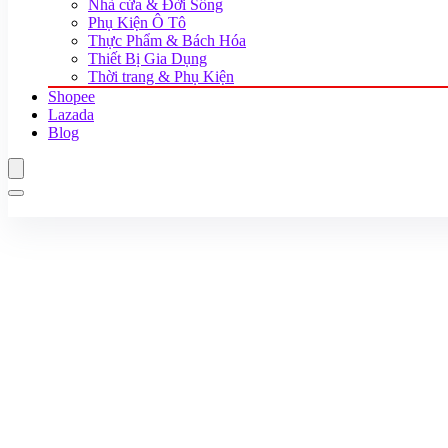
Nhà cửa & Đời Sống
Phụ Kiện Ô Tô
Thực Phẩm & Bách Hóa
Thiết Bị Gia Dụng
Thời trang & Phụ Kiện
Shopee
Lazada
Blog