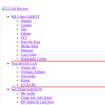
Mã Giảm Giá
HOT
Shopee
Lazada
Tiki
Fahasa
FPT
Nguyễn Kim
Media Mart
Watsons
Con Cưng
Highlands Coffee
Voucher Du Lịch
Vietjet Air
Vietnam Airlines
Traveloka
Klook
Vé Xe Rẻ
Sản Phẩm Sale
NEW
Mẹ và Bé
Chăm Sóc Sức Khỏe
Mỹ phẩm & Làm Đẹp