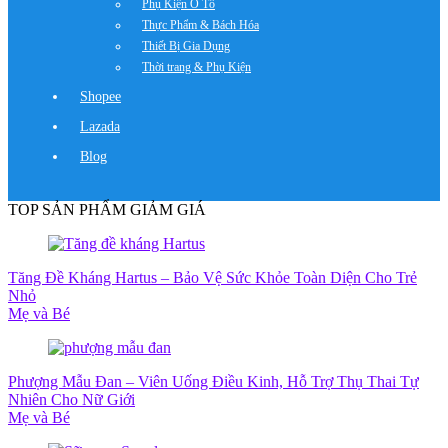
Phụ Kiện Ô Tô
Thực Phẩm & Bách Hóa
Thiết Bị Gia Dụng
Thời trang & Phụ Kiện
Shopee
Lazada
Blog
TOP SẢN PHẨM GIẢM GIÁ
Tăng Đề Kháng Hartus – Bảo Vệ Sức Khỏe Toàn Diện Cho Trẻ
Nhỏ
Mẹ và Bé
Phượng Mẫu Đan – Viên Uống Điều Kinh, Hỗ Trợ Thụ Thai Tự
Nhiên Cho Nữ Giới
Mẹ và Bé