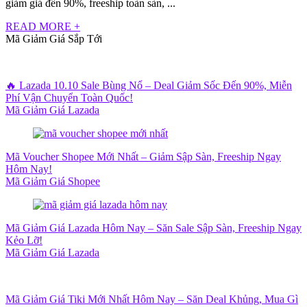
giảm giá đến 90%, freeship toàn sàn, ...
READ MORE +
Mã Giảm Giá Sắp Tới
🔥 Lazada 10.10 Sale Bùng Nổ – Deal Giảm Sốc Đến 90%, Miễn
Phí Vận Chuyển Toàn Quốc!
Mã Giảm Giá Lazada
Mã Voucher Shopee Mới Nhất – Giảm Sập Sàn, Freeship Ngay
Hôm Nay!
Mã Giảm Giá Shopee
Mã Giảm Giá Lazada Hôm Nay – Săn Sale Sập Sàn, Freeship Ngay
Kẻo Lỡ!
Mã Giảm Giá Lazada
Mã Giảm Giá Tiki Mới Nhất Hôm Nay – Săn Deal Khủng, Mua Gì