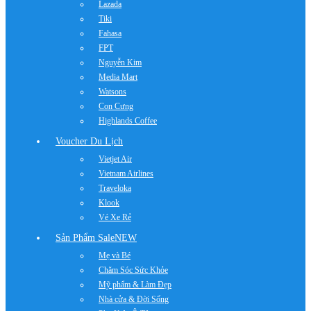
Lazada
Tiki
Fahasa
FPT
Nguyễn Kim
Media Mart
Watsons
Con Cưng
Highlands Coffee
Voucher Du Lịch
Vietjet Air
Vietnam Airlines
Traveloka
Klook
Vé Xe Rẻ
Sản Phẩm Sale
NEW
Mẹ và Bé
Chăm Sóc Sức Khỏe
Mỹ phẩm & Làm Đẹp
Nhà cửa & Đời Sống