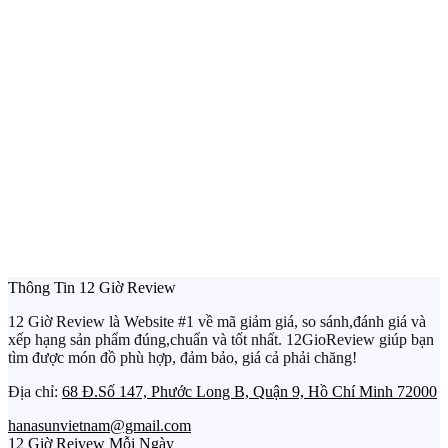
Thông Tin 12 Giờ Review
12 Giờ Review là Website #1 về mã giảm giá, so sánh,đánh giá và
xếp hạng sản phẩm đúng,chuẩn và tốt nhất. 12GioReview giúp bạn
tìm được món đồ phù hợp, đảm bảo, giá cả phải chăng!
Địa chỉ:
68 Đ.Số 147, Phước Long B, Quận 9, Hồ Chí Minh 72000
hanasunvietnam@gmail.com
12 Giờ Reivew Mỗi Ngày