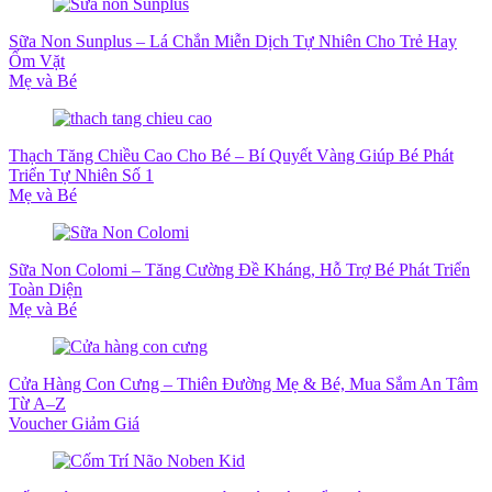
Sữa Non Sunplus – Lá Chắn Miễn Dịch Tự Nhiên Cho Trẻ Hay
Ốm Vặt
Mẹ và Bé
Thạch Tăng Chiều Cao Cho Bé – Bí Quyết Vàng Giúp Bé Phát
Triển Tự Nhiên Số 1
Mẹ và Bé
Sữa Non Colomi – Tăng Cường Đề Kháng, Hỗ Trợ Bé Phát Triển
Toàn Diện
Mẹ và Bé
Cửa Hàng Con Cưng – Thiên Đường Mẹ & Bé, Mua Sắm An Tâm
Từ A–Z
Voucher Giảm Giá