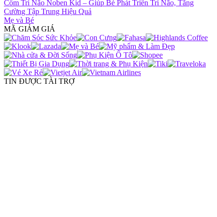
Cốm Trí Não Noben Kid – Giúp Bé Phát Triển Trí Não, Tăng
Cường Tập Trung Hiệu Quả
Mẹ và Bé
MÃ GIẢM GIÁ
TIN ĐƯỢC TÀI TRỢ