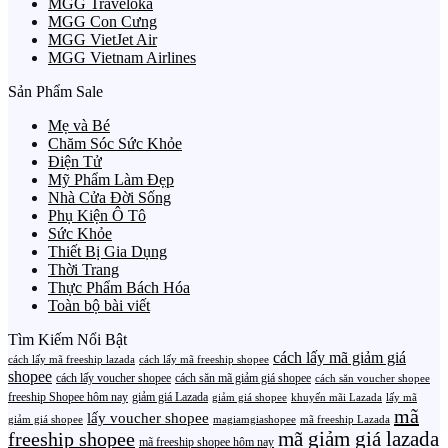
MGG Traveloka
MGG Con Cưng
MGG VietJet Air
MGG Vietnam Airlines
Sản Phẩm Sale
Mẹ và Bé
Chăm Sóc Sức Khỏe
Điện Tử
Mỹ Phẩm Làm Đẹp
Nhà Cửa Đời Sống
Phụ Kiện Ô Tô
Sức Khỏe
Thiết Bị Gia Dụng
Thời Trang
Thực Phẩm Bách Hóa
Toàn bộ bài viết
Tìm Kiếm Nổi Bật
cách lấy mã giảm giá
cách lấy mã freeship lazada
cách lấy mã freeship shopee
shopee
cách lấy voucher shopee
cách săn mã giảm giá shopee
cách săn voucher shopee
freeship Shopee hôm nay
giảm giá Lazada
giảm giá shopee
khuyến mãi Lazada
lấy mã
mã
lấy voucher shopee
giảm giá shopee
magiamgiashopee
mã freeship Lazada
freeship shopee
mã giảm giá lazada
mã freeship shopee hôm nay