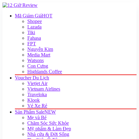
Mã Giảm Giá
HOT
Shopee
Lazada
Tiki
Fahasa
FPT
Nguyễn Kim
Media Mart
Watsons
Con Cưng
Highlands Coffee
Voucher Du Lịch
Vietjet Air
Vietnam Airlines
Traveloka
Klook
Vé Xe Rẻ
Sản Phẩm Sale
NEW
Mẹ và Bé
Chăm Sóc Sức Khỏe
Mỹ phẩm & Làm Đẹp
Nhà cửa & Đời Sống