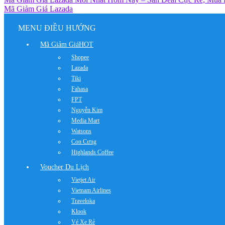
Mã Giảm Giá Lazada
MENU ĐIỀU HƯỚNG
Mã Giảm Giá
HOT
Shopee
Lazada
Tiki
Fahasa
FPT
Nguyễn Kim
Media Mart
Watsons
Con Cưng
Highlands Coffee
Voucher Du Lịch
Vietjet Air
Vietnam Airlines
Traveloka
Klook
Vé Xe Rẻ