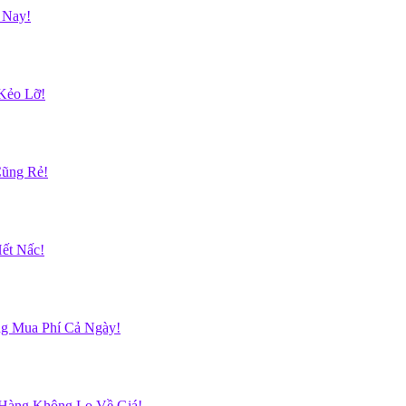
 Nay!
Kẻo Lỡ!
Cũng Rẻ!
ết Nấc!
g Mua Phí Cả Ngày!
 Hàng Không Lo Về Giá!