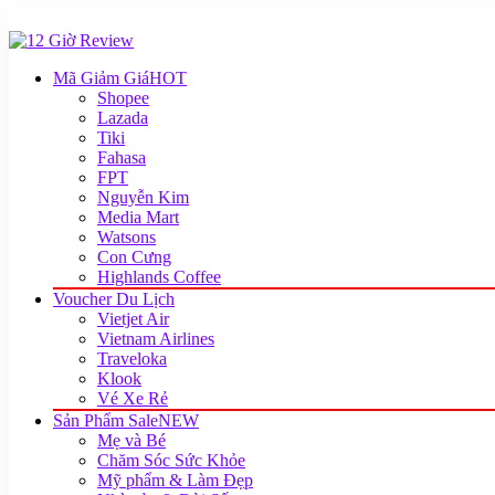
Mã Giảm Giá
HOT
Shopee
Lazada
Tiki
Fahasa
FPT
Nguyễn Kim
Media Mart
Watsons
Con Cưng
Highlands Coffee
Voucher Du Lịch
Vietjet Air
Vietnam Airlines
Traveloka
Klook
Vé Xe Rẻ
Sản Phẩm Sale
NEW
Mẹ và Bé
Chăm Sóc Sức Khỏe
Mỹ phẩm & Làm Đẹp