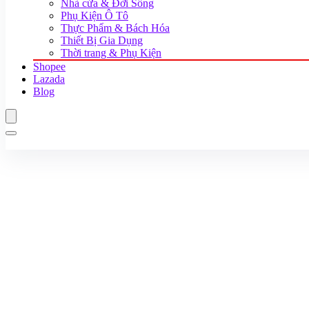
Nhà cửa & Đời Sống
Phụ Kiện Ô Tô
Thực Phẩm & Bách Hóa
Thiết Bị Gia Dụng
Thời trang & Phụ Kiện
Shopee
Lazada
Blog