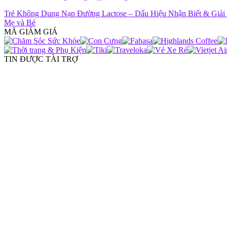
Trẻ Không Dung Nạp Đường Lactose – Dấu Hiệu Nhận Biết & Giải
Mẹ và Bé
MÃ GIẢM GIÁ
TIN ĐƯỢC TÀI TRỢ