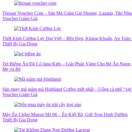
Thosan Voucher Com – Săn Mã Giảm Giá Shopee, Lazada, Tiki Nh
Voucher Giảm Giá
Thớt Kính Cường Lực Đại Việt – Bền Đẹp, Kháng Khuẩn, An Toàn 
Thiết Bị Gia Dụng
Trẻ Biếng Ăn Đã Có Japa Kids – Giải Pháp Vàng Cho Bé Ăn Ngon
Mẹ và Bé
Săn ngay mã giảm giá Highland Coffee mới nhất – Uống cà phê “xịn” 
Voucher Giảm Giá
Máy Ép Chậm Mutosi MJ-86 – Ép Kiệt Bã, Giữ Trọn Dinh Dưỡng
Thiết Bị Gia Dụng