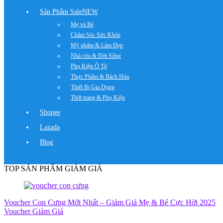
Sản Phẩm Sale
NEW
Mẹ và Bé
Chăm Sóc Sức Khỏe
Mỹ phẩm & Làm Đẹp
Nhà cửa & Đời Sống
Phụ Kiện Ô Tô
Thực Phẩm & Bách Hóa
Thiết Bị Gia Dụng
Thời trang & Phụ Kiện
Shopee
Lazada
Blog
TOP SẢN PHẨM GIẢM GIÁ
Voucher Con Cưng Mới Nhất – Giảm Giá Mẹ & Bé Cực Hời 2025
Voucher Giảm Giá