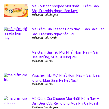
Mã Voucher Shopee Mới Nhất – Giảm Sập
Sàn, Freeship Ngay Hôm Nay!
Mã Giảm Giá Shopee
Mã Giảm Giá Lazada Hôm Nay – Săn Sale Sập
Sàn, Freeship Ngay Kẻo Lỡ!
Mã Giảm Giá Lazada
Mã Giảm Giá Tiki Mới Nhất Hôm Nay – Săn
Deal Khủng, Mua Gì Cũng Rẻ!
Mã Giảm Giá Tiki
Voucher Tiki Mới Nhất Hôm Nay – Săn Deal
Khủng, Mua Sắm Rẻ Hết Nấc!
Mã Giảm Giá Tiki
Mã Giảm Giá Shopee Mới Nhất Hôm Nay –
Săn Deal Cực Rẻ, Không Mua Phí Cả Ngày!
Mã Giảm Giá Shopee