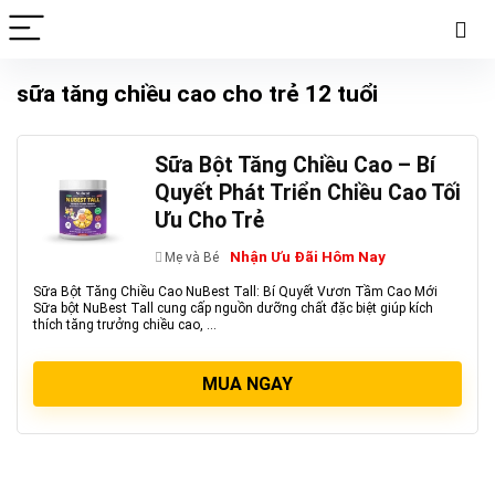
sữa tăng chiều cao cho trẻ 12 tuổi
Sữa Bột Tăng Chiều Cao – Bí
Quyết Phát Triển Chiều Cao Tối
Ưu Cho Trẻ
Nhận Ưu Đãi Hôm Nay
Mẹ và Bé
Sữa Bột Tăng Chiều Cao NuBest Tall: Bí Quyết Vươn Tầm Cao Mới
Sữa bột NuBest Tall cung cấp nguồn dưỡng chất đặc biệt giúp kích
thích tăng trưởng chiều cao, ...
MUA NGAY