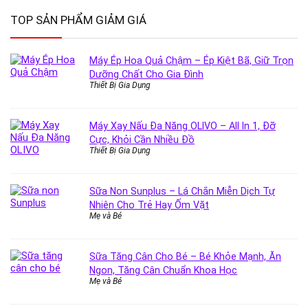
TOP SẢN PHẨM GIẢM GIÁ
Máy Ép Hoa Quả Chậm – Ép Kiệt Bã, Giữ Trọn
Dưỡng Chất Cho Gia Đình
Thiết Bị Gia Dụng
Máy Xay Nấu Đa Năng OLIVO – All In 1, Đỡ
Cực, Khỏi Cần Nhiều Đồ
Thiết Bị Gia Dụng
Sữa Non Sunplus – Lá Chắn Miễn Dịch Tự
Nhiên Cho Trẻ Hay Ốm Vặt
Mẹ và Bé
Sữa Tăng Cân Cho Bé – Bé Khỏe Mạnh, Ăn
Ngon, Tăng Cân Chuẩn Khoa Học
Mẹ và Bé