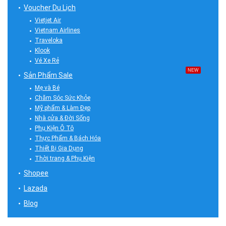
Voucher Du Lịch
Vietjet Air
Vietnam Airlines
Traveloka
Klook
Vé Xe Rẻ
NEW
Sản Phẩm Sale
Mẹ và Bé
Chăm Sóc Sức Khỏe
Mỹ phẩm & Làm Đẹp
Nhà cửa & Đời Sống
Phụ Kiện Ô Tô
Thực Phẩm & Bách Hóa
Thiết Bị Gia Dụng
Thời trang & Phụ Kiện
Shopee
Lazada
Blog