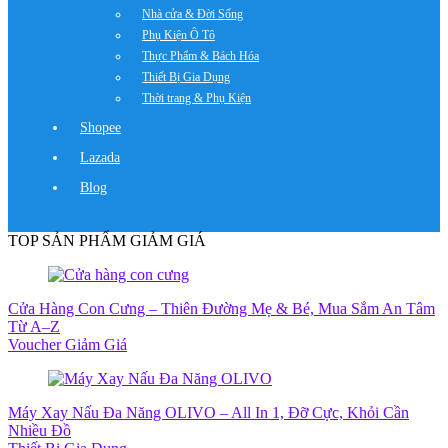
Nhà cửa & Đời Sống
Phụ Kiện Ô Tô
Thực Phẩm & Bách Hóa
Thiết Bị Gia Dụng
Thời trang & Phụ Kiện
Shopee
Lazada
Blog
TOP SẢN PHẨM GIẢM GIÁ
Cửa Hàng Con Cưng – Thiên Đường Mẹ & Bé, Mua Sắm An Tâm
Từ A–Z
Voucher Giảm Giá
Máy Xay Nấu Đa Năng OLIVO – All In 1, Đỡ Cực, Khỏi Cần
Nhiều Đồ