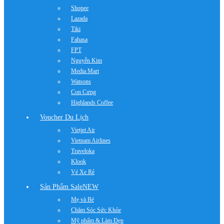
Shopee
Lazada
Tiki
Fahasa
FPT
Nguyễn Kim
Media Mart
Watsons
Con Cưng
Highlands Coffee
Voucher Du Lịch
Vietjet Air
Vietnam Airlines
Traveloka
Klook
Vé Xe Rẻ
Sản Phẩm Sale
NEW
Mẹ và Bé
Chăm Sóc Sức Khỏe
Mỹ phẩm & Làm Đẹp