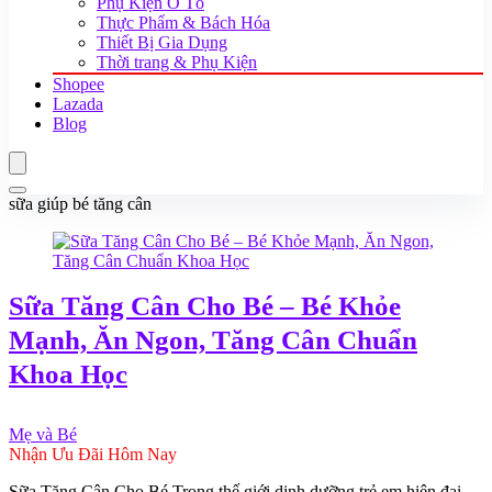
Phụ Kiện Ô Tô
Thực Phẩm & Bách Hóa
Thiết Bị Gia Dụng
Thời trang & Phụ Kiện
Shopee
Lazada
Blog
sữa giúp bé tăng cân
Sữa Tăng Cân Cho Bé – Bé Khỏe
Mạnh, Ăn Ngon, Tăng Cân Chuẩn
Khoa Học
Mẹ và Bé
Nhận Ưu Đãi Hôm Nay
Sữa Tăng Cân Cho Bé Trong thế giới dinh dưỡng trẻ em hiện đại,