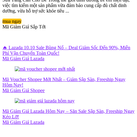
việc tìm kiếm một sản phẩm vừa đảm bảo cung cấp đủ chất dinh
dưỡng, vừa hỗ trợ sức khỏe tiêu ...
mua ngay
Mã Giảm Giá Sắp Tới
🔥 Lazada 10.10 Sale Bùng Nổ – Deal Giảm Sốc Đến 90%, Miễn
Phí Vận Chuyển Toàn Quốc!
Mã Giảm Giá Lazada
Mã Voucher Shopee Mới Nhất – Giảm Sập Sàn, Freeship Ngay
Hôm Nay!
Mã Giảm Giá Shopee
Mã Giảm Giá Lazada Hôm Nay – Săn Sale Sập Sàn, Freeship Ngay
Kẻo Lỡ!
Mã Giảm Giá Lazada