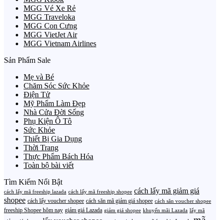
MGG Vé Xe Rẻ
MGG Traveloka
MGG Con Cưng
MGG VietJet Air
MGG Vietnam Airlines
Sản Phẩm Sale
Mẹ và Bé
Chăm Sóc Sức Khỏe
Điện Tử
Mỹ Phẩm Làm Đẹp
Nhà Cửa Đời Sống
Phụ Kiện Ô Tô
Sức Khỏe
Thiết Bị Gia Dụng
Thời Trang
Thực Phẩm Bách Hóa
Toàn bộ bài viết
Tìm Kiếm Nổi Bật
cách lấy mã giảm giá
cách lấy mã freeship lazada
cách lấy mã freeship shopee
shopee
cách lấy voucher shopee
cách săn mã giảm giá shopee
cách săn voucher shopee
freeship Shopee hôm nay
giảm giá Lazada
giảm giá shopee
khuyến mãi Lazada
lấy mã
mã