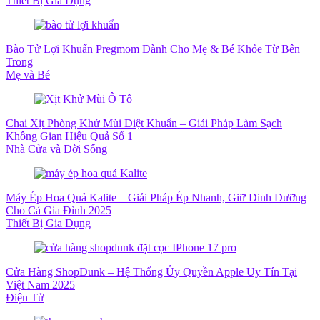
Thiết Bị Gia Dụng
Bào Tử Lợi Khuẩn Pregmom Dành Cho Mẹ & Bé Khỏe Từ Bên
Trong
Mẹ và Bé
Chai Xịt Phòng Khử Mùi Diệt Khuẩn – Giải Pháp Làm Sạch
Không Gian Hiệu Quả Số 1
Nhà Cửa và Đời Sống
Máy Ép Hoa Quả Kalite – Giải Pháp Ép Nhanh, Giữ Dinh Dưỡng
Cho Cả Gia Đình 2025
Thiết Bị Gia Dụng
Cửa Hàng ShopDunk – Hệ Thống Ủy Quyền Apple Uy Tín Tại
Việt Nam 2025
Điện Tử