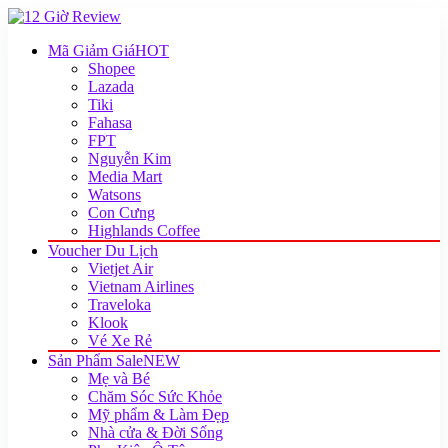
Mã Giảm Giá
HOT
Shopee
Lazada
Tiki
Fahasa
FPT
Nguyễn Kim
Media Mart
Watsons
Con Cưng
Highlands Coffee
Voucher Du Lịch
Vietjet Air
Vietnam Airlines
Traveloka
Klook
Vé Xe Rẻ
Sản Phẩm Sale
NEW
Mẹ và Bé
Chăm Sóc Sức Khỏe
Mỹ phẩm & Làm Đẹp
Nhà cửa & Đời Sống