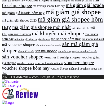
lấy voucher shopee
giảm giá shopee
magiamgiashopee
mã freeship Lazada
freeship shopee
mã giảm giá lazada
mã freeship shopee hôm nay
mã giảm giá shopee
mã giảm giá lazada hôm nay
mã giảm giá shopee hôm
mã giảm giá Shopee 2025
nay
mã giảm giá shopee mới nhất
mã
mã giảm giá tiki
mã khuyến mãi Shopee
khuyến mãi Lazada
mã lazada
mã shopee hôm nay
hôm nay
mã shopee mới nhất
mã miễn phí vận chuyển shopee
săn mã giảm giá
mã voucher shopee
săn mã giảm giá lazada
shopee
săn mã shopee
săn mã Lazada
săn sale shopee
săn voucher Lazada
săn voucher shopee
voucher freeship shopee
voucher giảm
voucher shopee
giá shopee
voucher Lazada
voucher Lazada mới nhất
voucher shopee hôm nay
voucher Shopee miễn phí
voucher shopee mới
nhất
2025 12GioReview.com Design. All rights reserved.