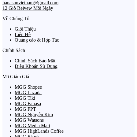
hanasunvietnam@gmail.com
12 Giờ Reivew Mỗi Ngày
Về Chúng Tôi
Giới Thiệu
Liên Hệ
Quảng cáo & Hợp Tác
Chính Sách
Chính Sách Bảo Mật
Điều Khoản Sử Dụng
Mã Giảm Giá
MGG Shopee
MGG Lazada
MGG Tiki
MGG Fahasa
MGG FPT
MGG Nguyễn Kim
MGG Watsons
MGG Media Mart
MGG HighLands Coffee
MGG Klook