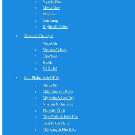
Nguyễn Kim
Media Mart
Watsons
Con Cưng
Highlands Coffee
Voucher Du Lịch
Vietjet Air
Vietnam Airlines
Traveloka
Klook
Vé Xe Rẻ
Sản Phẩm Sale
NEW
Mẹ và Bé
Chăm Sóc Sức Khỏe
Mỹ phẩm & Làm Đẹp
Nhà cửa & Đời Sống
Phụ Kiện Ô Tô
Thực Phẩm & Bách Hóa
Thiết Bị Gia Dụng
Thời trang & Phụ Kiện