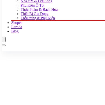
Nhà cửa & Đời Sống
Phụ Kiện Ô Tô
Thực Phẩm & Bách Hóa
Thiết Bị Gia Dụng
Thời trang & Phụ Kiện
Shopee
Lazada
Blog