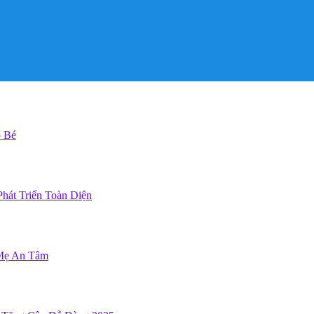
o Bé
hát Triển Toàn Diện
 Mẹ An Tâm