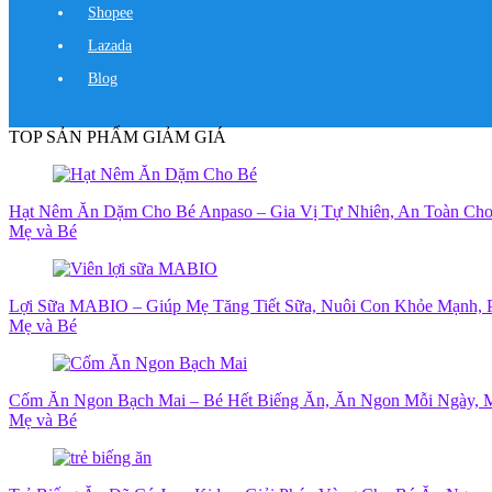
Shopee
Lazada
Blog
TOP SẢN PHẨM GIẢM GIÁ
Hạt Nêm Ăn Dặm Cho Bé Anpaso – Gia Vị Tự Nhiên, An Toàn Ch
Mẹ và Bé
Lợi Sữa MABIO – Giúp Mẹ Tăng Tiết Sữa, Nuôi Con Khỏe Mạnh, P
Mẹ và Bé
Cốm Ăn Ngon Bạch Mai – Bé Hết Biếng Ăn, Ăn Ngon Mỗi Ngày,
Mẹ và Bé