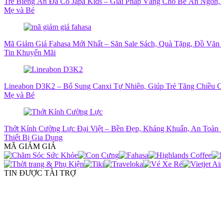
Trẻ Biếng Ăn Đã Có Japa Kids – Giải Pháp Vàng Cho Bé Ăn Ngon
Mẹ và Bé
Mã Giảm Giá Fahasa Mới Nhất – Săn Sale Sách, Quà Tặng, Đồ Văn
Tin Khuyến Mãi
Lineabon D3K2 – Bổ Sung Canxi Tự Nhiên, Giúp Trẻ Tăng Chiều C
Mẹ và Bé
Thớt Kính Cường Lực Đại Việt – Bền Đẹp, Kháng Khuẩn, An Toàn 
Thiết Bị Gia Dụng
MÃ GIẢM GIÁ
TIN ĐƯỢC TÀI TRỢ