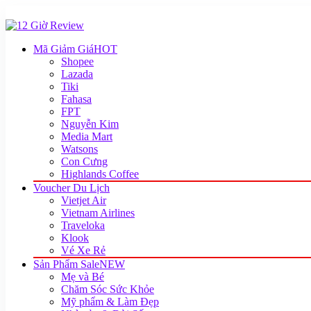
Mã Giảm Giá
HOT
Shopee
Lazada
Tiki
Fahasa
FPT
Nguyễn Kim
Media Mart
Watsons
Con Cưng
Highlands Coffee
Voucher Du Lịch
Vietjet Air
Vietnam Airlines
Traveloka
Klook
Vé Xe Rẻ
Sản Phẩm Sale
NEW
Mẹ và Bé
Chăm Sóc Sức Khỏe
Mỹ phẩm & Làm Đẹp