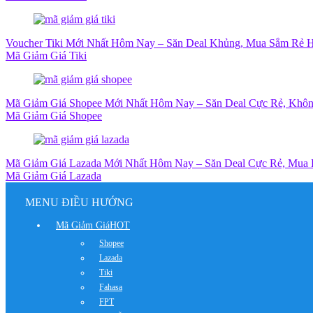
Voucher Tiki Mới Nhất Hôm Nay – Săn Deal Khủng, Mua Sắm Rẻ H
Mã Giảm Giá Tiki
Mã Giảm Giá Shopee Mới Nhất Hôm Nay – Săn Deal Cực Rẻ, Khôn
Mã Giảm Giá Shopee
Mã Giảm Giá Lazada Mới Nhất Hôm Nay – Săn Deal Cực Rẻ, Mua
Mã Giảm Giá Lazada
MENU ĐIỀU HƯỚNG
Mã Giảm Giá
HOT
Shopee
Lazada
Tiki
Fahasa
FPT