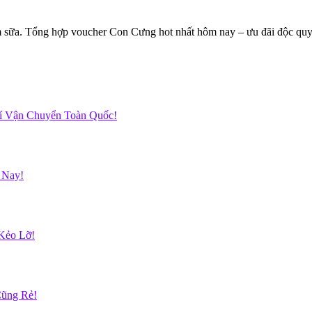
sữa. Tổng hợp voucher Con Cưng hot nhất hôm nay – ưu đãi độc quyền 
hí Vận Chuyển Toàn Quốc!
 Nay!
Kẻo Lỡ!
Cũng Rẻ!