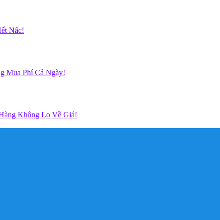
ết Nấc!
g Mua Phí Cả Ngày!
 Hàng Không Lo Về Giá!