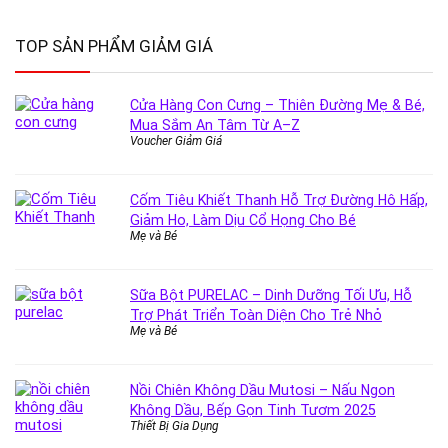
TOP SẢN PHẨM GIẢM GIÁ
Cửa Hàng Con Cưng – Thiên Đường Mẹ & Bé,
Mua Sắm An Tâm Từ A–Z
Voucher Giảm Giá
Cốm Tiêu Khiết Thanh Hỗ Trợ Đường Hô Hấp,
Giảm Ho, Làm Dịu Cổ Họng Cho Bé
Mẹ và Bé
Sữa Bột PURELAC – Dinh Dưỡng Tối Ưu, Hỗ
Trợ Phát Triển Toàn Diện Cho Trẻ Nhỏ
Mẹ và Bé
Nồi Chiên Không Dầu Mutosi – Nấu Ngon
Không Dầu, Bếp Gọn Tinh Tươm 2025
Thiết Bị Gia Dụng