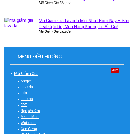
Mã Giảm Giá Shopee
Mã Giảm Giá Lazada Mới Nhất Hôm Nay – Săn
Deal Cực Rẻ, Mua Hàng Không Lo Về Giá!
Mã Giảm Giá Lazada
MENU ĐIỀU HƯỚNG
HOT
Mã Giảm Giá
Shopee
Lazada
Tiki
Fahasa
FPT
Nguyễn Kim
Media Mart
Watsons
Con Cưng