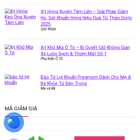
Xịt Họng Xuyên Tâm Liên – Giải Pháp Giảm
Ho, Sát Khuẩn Họng Hiệu Quả Từ Thảo Dược
2025
Sức Khỏe
Xịt Khử Mùi Ô Tô – Bí Quyết Giữ Không Gian
Xe Luôn Sạch & Thơm Mát Số 1
Phụ Kiện Ô Tô
Bào Tử Lợi Khuẩn Pregmom Dành Cho Mẹ &
Bé Khỏe Từ Bên Trong
Mẹ và Bé
MÃ GIẢM GIÁ