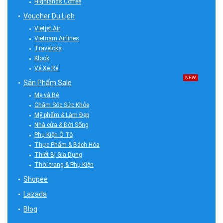
Highlands Coffee
Voucher Du Lịch
Vietjet Air
Vietnam Airlines
Traveloka
Klook
Vé Xe Rẻ
NEW
Sản Phẩm Sale
Mẹ và Bé
Chăm Sóc Sức Khỏe
Mỹ phẩm & Làm Đẹp
Nhà cửa & Đời Sống
Phụ Kiện Ô Tô
Thực Phẩm & Bách Hóa
Thiết Bị Gia Dụng
Thời trang & Phụ Kiện
Shopee
Lazada
Blog