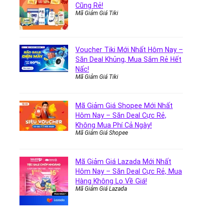
Cũng Rẻ!
Mã Giảm Giá Tiki
Voucher Tiki Mới Nhất Hôm Nay –
Săn Deal Khủng, Mua Sắm Rẻ Hết
Nấc!
Mã Giảm Giá Tiki
Mã Giảm Giá Shopee Mới Nhất
Hôm Nay – Săn Deal Cực Rẻ,
Không Mua Phí Cả Ngày!
Mã Giảm Giá Shopee
Mã Giảm Giá Lazada Mới Nhất
Hôm Nay – Săn Deal Cực Rẻ, Mua
Hàng Không Lo Về Giá!
Mã Giảm Giá Lazada