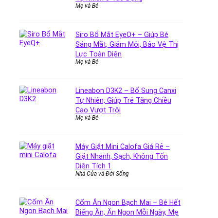
Mẹ và Bé
Siro Bổ Mắt EyeQ+ – Giúp Bé
Sáng Mắt, Giảm Mỏi, Bảo Vệ Thị
Lực Toàn Diện
Mẹ và Bé
Lineabon D3K2 – Bổ Sung Canxi
Tự Nhiên, Giúp Trẻ Tăng Chiều
Cao Vượt Trội
Mẹ và Bé
Máy Giặt Mini Calofa Giá Rẻ –
Giặt Nhanh, Sạch, Không Tốn
Diện Tích 1
Nhà Cửa và Đời Sống
Cốm Ăn Ngon Bạch Mai – Bé Hết
Biếng Ăn, Ăn Ngon Mỗi Ngày, Mẹ