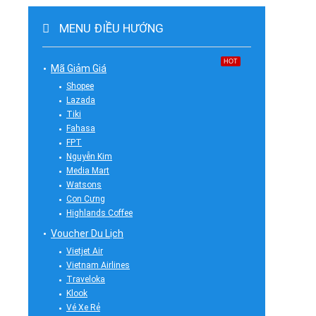
MENU ĐIỀU HƯỚNG
HOT
Mã Giảm Giá
Shopee
Lazada
Tiki
Fahasa
FPT
Nguyễn Kim
Media Mart
Watsons
Con Cưng
Highlands Coffee
Voucher Du Lịch
Vietjet Air
Vietnam Airlines
Traveloka
Klook
Vé Xe Rẻ