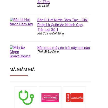
An Tâm
Mẹ và Bé
Bàn Ủi Hơi Nước Cầm Tay – Giải
Pháp Là Quần Áo Nhanh Gọn,
Tiện Lợi Số 1
Nhà Cửa và Đời Sống
Nên mua máy ép trái cây loại nào
Thiết Bị Gia Dụng
MÃ GIẢM GIÁ