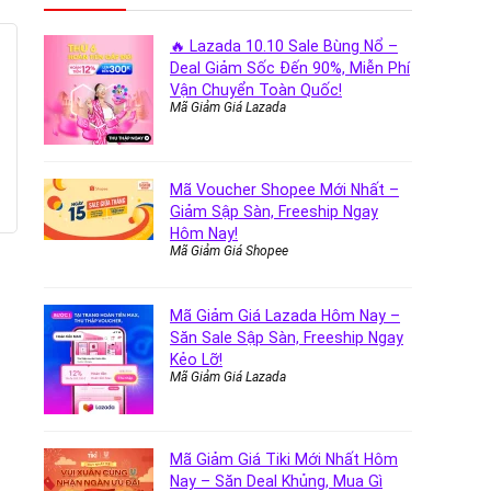
🔥 Lazada 10.10 Sale Bùng Nổ –
Deal Giảm Sốc Đến 90%, Miễn Phí
Vận Chuyển Toàn Quốc!
Mã Giảm Giá Lazada
Mã Voucher Shopee Mới Nhất –
Giảm Sập Sàn, Freeship Ngay
Hôm Nay!
Mã Giảm Giá Shopee
Mã Giảm Giá Lazada Hôm Nay –
Săn Sale Sập Sàn, Freeship Ngay
Kẻo Lỡ!
Mã Giảm Giá Lazada
Mã Giảm Giá Tiki Mới Nhất Hôm
Nay – Săn Deal Khủng, Mua Gì