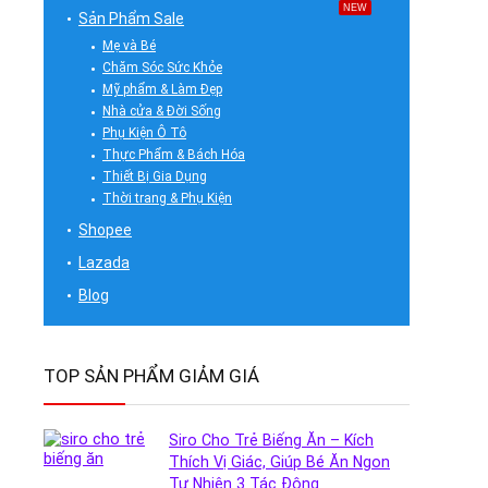
NEW
Sản Phẩm Sale
Mẹ và Bé
Chăm Sóc Sức Khỏe
Mỹ phẩm & Làm Đẹp
Nhà cửa & Đời Sống
Phụ Kiện Ô Tô
Thực Phẩm & Bách Hóa
Thiết Bị Gia Dụng
Thời trang & Phụ Kiện
Shopee
Lazada
Blog
TOP SẢN PHẨM GIẢM GIÁ
Siro Cho Trẻ Biếng Ăn – Kích
Thích Vị Giác, Giúp Bé Ăn Ngon
Tự Nhiên 3 Tác Động