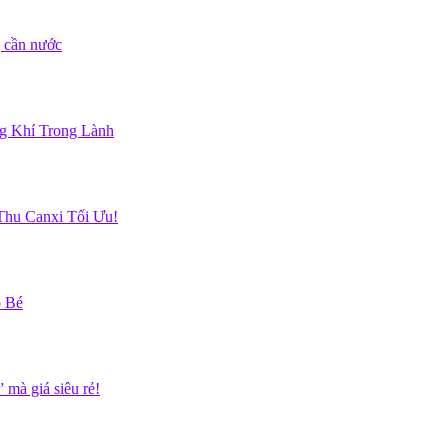
g cần nước
ng Khí Trong Lành
hu Canxi Tối Ưu!
o Bé
mà giá siêu rẻ!