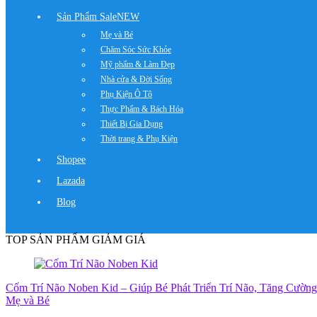
Sản Phẩm Sale
NEW
Mẹ và Bé
Chăm Sóc Sức Khỏe
Mỹ phẩm & Làm Đẹp
Nhà cửa & Đời Sống
Phụ Kiện Ô Tô
Thực Phẩm & Bách Hóa
Thiết Bị Gia Dụng
Thời trang & Phụ Kiện
Shopee
Lazada
Blog
TOP SẢN PHẨM GIẢM GIÁ
Cốm Trí Não Noben Kid – Giúp Bé Phát Triển Trí Não, Tăng Cườn
Mẹ và Bé