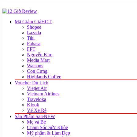
Mã Giảm Giá
HOT
Shopee
Lazada
Tiki
Fahasa
FPT
Nguyễn Kim
Media Mart
Watsons
Con Cưng
Highlands Coffee
Voucher Du Lịch
Vietjet Air
Vietnam Airlines
Traveloka
Klook
Vé Xe Rẻ
Sản Phẩm Sale
NEW
Mẹ và Bé
Chăm Sóc Sức Khỏe
Mỹ phẩm & Làm Đẹp