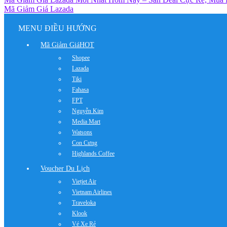
Mã Giảm Giá Lazada
MENU ĐIỀU HƯỚNG
Mã Giảm Giá
HOT
Shopee
Lazada
Tiki
Fahasa
FPT
Nguyễn Kim
Media Mart
Watsons
Con Cưng
Highlands Coffee
Voucher Du Lịch
Vietjet Air
Vietnam Airlines
Traveloka
Klook
Vé Xe Rẻ