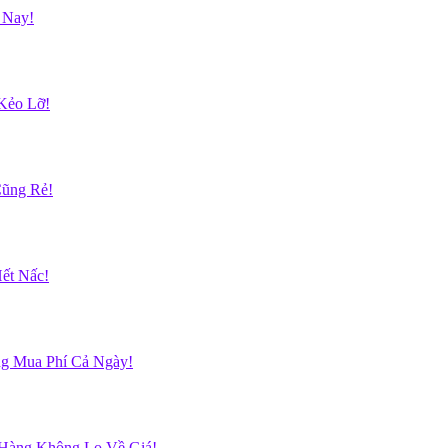
 Nay!
Kẻo Lỡ!
Cũng Rẻ!
ết Nấc!
g Mua Phí Cả Ngày!
 Hàng Không Lo Về Giá!