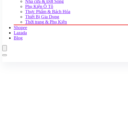
Nhà cửa & Đời Sống
Phụ Kiện Ô Tô
Thực Phẩm & Bách Hóa
Thiết Bị Gia Dụng
Thời trang & Phụ Kiện
Shopee
Lazada
Blog