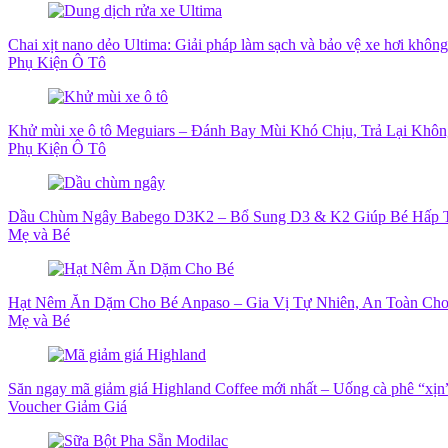
Chai xịt nano dẻo Ultima: Giải pháp làm sạch và bảo vệ xe hơi khôn
Phụ Kiện Ô Tô
Khử mùi xe ô tô Meguiars – Đánh Bay Mùi Khó Chịu, Trả Lại Khô
Phụ Kiện Ô Tô
Dầu Chùm Ngây Babego D3K2 – Bổ Sung D3 & K2 Giúp Bé Hấp T
Mẹ và Bé
Hạt Nêm Ăn Dặm Cho Bé Anpaso – Gia Vị Tự Nhiên, An Toàn Ch
Mẹ và Bé
Săn ngay mã giảm giá Highland Coffee mới nhất – Uống cà phê “xịn” 
Voucher Giảm Giá