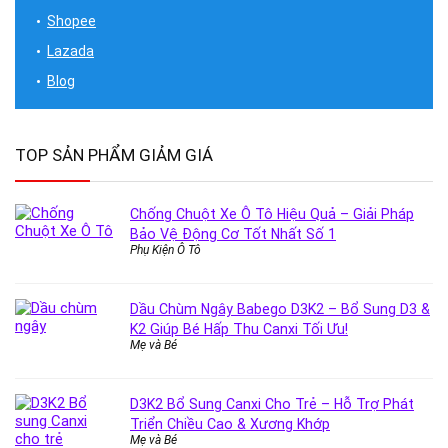
Shopee
Lazada
Blog
TOP SẢN PHẨM GIẢM GIÁ
Chống Chuột Xe Ô Tô Hiệu Quả – Giải Pháp
Bảo Vệ Động Cơ Tốt Nhất Số 1
Phụ Kiện Ô Tô
Dầu Chùm Ngây Babego D3K2 – Bổ Sung D3 &
K2 Giúp Bé Hấp Thu Canxi Tối Ưu!
Mẹ và Bé
D3K2 Bổ Sung Canxi Cho Trẻ – Hỗ Trợ Phát
Triển Chiều Cao & Xương Khớp
Mẹ và Bé