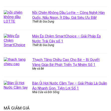
Nồi Chiên Không Dầu Lotte – Công Nghệ Hàn
Quốc, Nấu Ngon, Ít Dầu, Giá Siêu Ưu Đãi!
Thiết Bị Gia Dụng
Máy Ép Chậm SmartChoice – Giải Pháp Ép
Nước Trái Cây số 1
Thiết Bị Gia Dụng
Thạch Tăng Chiều Cao Cho Bé – Bí Quyết
Vàng Giúp Bé Phát Triển Tự Nhiên Số 1
Mẹ và Bé
Bàn Ủi Hơi Nước Cầm Tay – Giải Pháp Là Quần
Áo Nhanh Gọn, Tiện Lợi Số 1
Nhà Cửa và Đời Sống
MÃ GIẢM GIÁ