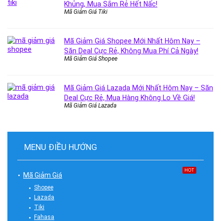
Khủng, Mua Sắm Rẻ Hết Nấc!
Mã Giảm Giá Tiki
Mã Giảm Giá Shopee Mới Nhất Hôm Nay –
Săn Deal Cực Rẻ, Không Mua Phí Cả Ngày!
Mã Giảm Giá Shopee
Mã Giảm Giá Lazada Mới Nhất Hôm Nay – Săn
Deal Cực Rẻ, Mua Hàng Không Lo Về Giá!
Mã Giảm Giá Lazada
MENU ĐIỀU HƯỚNG
HOT
Mã Giảm Giá
Shopee
Lazada
Tiki
Fahasa