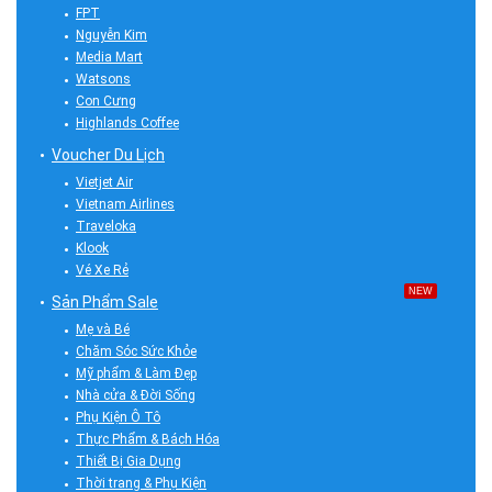
FPT
Nguyễn Kim
Media Mart
Watsons
Con Cưng
Highlands Coffee
Voucher Du Lịch
Vietjet Air
Vietnam Airlines
Traveloka
Klook
Vé Xe Rẻ
NEW
Sản Phẩm Sale
Mẹ và Bé
Chăm Sóc Sức Khỏe
Mỹ phẩm & Làm Đẹp
Nhà cửa & Đời Sống
Phụ Kiện Ô Tô
Thực Phẩm & Bách Hóa
Thiết Bị Gia Dụng
Thời trang & Phụ Kiện