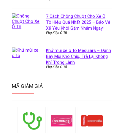
7 Cách Chống Chuột Cho Xe Ô
Tô Hiệu Quả Nhất 2025 – Bảo Vệ
Xế Yêu Khỏi Gặm Nhấm Ngay!
Phụ Kiện Ô Tô
Khử mùi xe ô tô Meguiars – Đánh
Bay Mùi Khó Chịu, Trả Lại Không
Khí Trong Lành
Phụ Kiện Ô Tô
MÃ GIẢM GIÁ