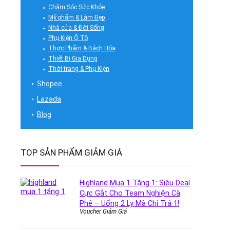
Chăm Sóc Sức Khỏe
Mỹ phẩm & Làm Đẹp
Nhà cửa & Đời Sống
Phụ Kiện Ô Tô
Thực Phẩm & Bách Hóa
Thiết Bị Gia Dụng
Thời trang & Phụ Kiện
Shopee
Lazada
Blog
TOP SẢN PHẨM GIẢM GIÁ
Highland Mua 1 Tặng 1: Siêu Deal
Cực Gắt Cho Team Nghiện Cà
Phê – Uống 2 Ly Mà Chỉ Trả 1!
Voucher Giảm Giá