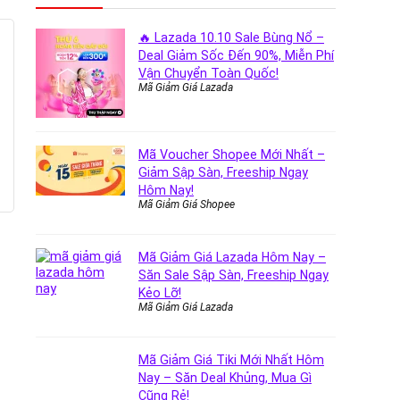
🔥 Lazada 10.10 Sale Bùng Nổ –
Deal Giảm Sốc Đến 90%, Miễn Phí
Vận Chuyển Toàn Quốc!
Mã Giảm Giá Lazada
Mã Voucher Shopee Mới Nhất –
Giảm Sập Sàn, Freeship Ngay
Hôm Nay!
Mã Giảm Giá Shopee
Mã Giảm Giá Lazada Hôm Nay –
Săn Sale Sập Sàn, Freeship Ngay
Kẻo Lỡ!
Mã Giảm Giá Lazada
Mã Giảm Giá Tiki Mới Nhất Hôm
Nay – Săn Deal Khủng, Mua Gì
Cũng Rẻ!