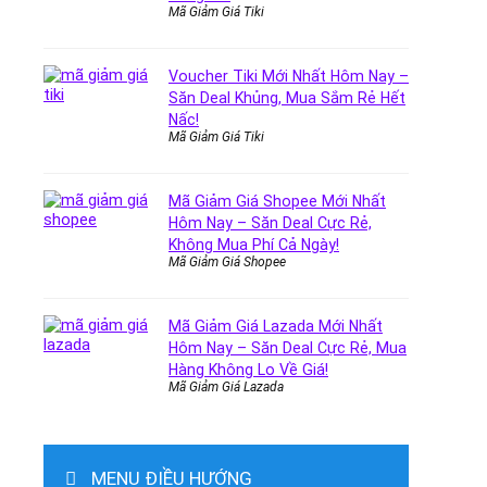
Mã Giảm Giá Tiki
Voucher Tiki Mới Nhất Hôm Nay –
Săn Deal Khủng, Mua Sắm Rẻ Hết
Nấc!
Mã Giảm Giá Tiki
Mã Giảm Giá Shopee Mới Nhất
Hôm Nay – Săn Deal Cực Rẻ,
Không Mua Phí Cả Ngày!
Mã Giảm Giá Shopee
Mã Giảm Giá Lazada Mới Nhất
Hôm Nay – Săn Deal Cực Rẻ, Mua
Hàng Không Lo Về Giá!
Mã Giảm Giá Lazada
MENU ĐIỀU HƯỚNG