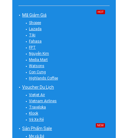
HOT
Mã Giảm Giá
Shopee
Lazada
Tiki
Fahasa
FPT
Nguyễn Kim
Media Mart
Watsons
Con Cưng
Highlands Coffee
Voucher Du Lịch
Vietjet Air
Vietnam Airlines
Traveloka
Klook
Vé Xe Rẻ
NEW
Sản Phẩm Sale
Mẹ và Bé