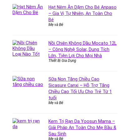
Hạt Nêm Ăn Dặm Cho Bé Anpaso
– Gia Vị Tự Nhiên, An Toàn Cho
Bé
Mẹ và Bé
Nồi Chiên Không Dầu Mocato 12L
– Công Nghệ Solar, Dung Tích
Lớn, Tiện Lợi Cho Mọi Nhà
Thiết Bị Gia Dụng
Sữa Non Tăng Chiều Cao
Sicasure Canxi – Hỗ Trợ Tăng
Chiều Cao Tối Ưu Cho Trẻ Từ 1
tuổi
Mẹ và Bé
Kem Trị Rạn Da Yoosun Mama –
Giải Pháp An Toàn Cho Mẹ Bầu &
Sau Sinh
Mẹ và Bé