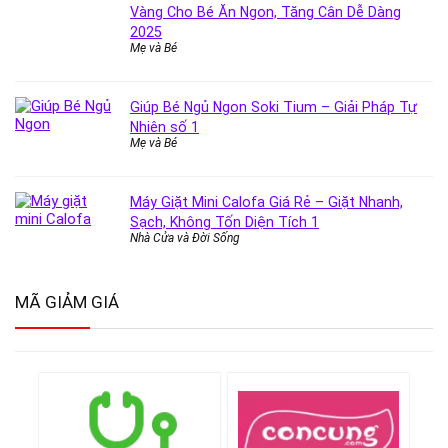
Vàng Cho Bé Ăn Ngon, Tăng Cân Dễ Dàng
2025
Mẹ và Bé
Giúp Bé Ngủ Ngon Soki Tium – Giải Pháp Tự
Nhiên số 1
Mẹ và Bé
Máy Giặt Mini Calofa Giá Rẻ – Giặt Nhanh,
Sạch, Không Tốn Diện Tích 1
Nhà Cửa và Đời Sống
MÃ GIẢM GIÁ