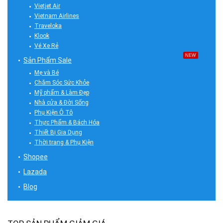
Vietjet Air
Vietnam Airlines
Traveloka
Klook
Vé Xe Rẻ
NEW
Sản Phẩm Sale
Mẹ và Bé
Chăm Sóc Sức Khỏe
Mỹ phẩm & Làm Đẹp
Nhà cửa & Đời Sống
Phụ Kiện Ô Tô
Thực Phẩm & Bách Hóa
Thiết Bị Gia Dụng
Thời trang & Phụ Kiện
Shopee
Lazada
Blog