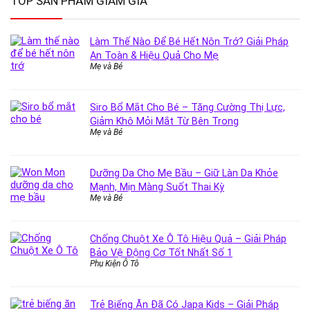
TOP SẢN PHẨM GIẢM GIÁ
Làm Thế Nào Để Bé Hết Nôn Trớ? Giải Pháp
An Toàn & Hiệu Quả Cho Mẹ
Mẹ và Bé
Siro Bổ Mắt Cho Bé – Tăng Cường Thị Lực,
Giảm Khô Mỏi Mắt Từ Bên Trong
Mẹ và Bé
Dưỡng Da Cho Mẹ Bầu – Giữ Làn Da Khỏe
Mạnh, Mịn Màng Suốt Thai Kỳ
Mẹ và Bé
Chống Chuột Xe Ô Tô Hiệu Quả – Giải Pháp
Bảo Vệ Động Cơ Tốt Nhất Số 1
Phụ Kiện Ô Tô
Trẻ Biếng Ăn Đã Có Japa Kids – Giải Pháp