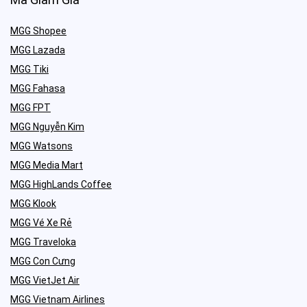
MGG Shopee
MGG Lazada
MGG Tiki
MGG Fahasa
MGG FPT
MGG Nguyễn Kim
MGG Watsons
MGG Media Mart
MGG HighLands Coffee
MGG Klook
MGG Vé Xe Rẻ
MGG Traveloka
MGG Con Cưng
MGG VietJet Air
MGG Vietnam Airlines