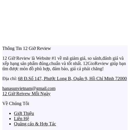
Thông Tin 12 Giờ Review
12 Giờ Review là Website #1 về mã giảm giá, so sánh,đánh giá và
xếp hạng sản phẩm đúng,chuẩn và tốt nhất. 12GioReview giúp bạn
tìm được món đồ phù hợp, đảm bảo, giá cả phải chăng!
Địa chỉ:
68 Đ.Số 147, Phước Long B, Quận 9, Hồ Chí Minh 72000
hanasunvietnam@gmail.com
12 Giờ Reivew Mỗi Ngày
Về Chúng Tôi
Giới Thiệu
Liên Hệ
Quảng cáo & Hợp Tác