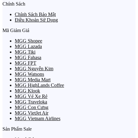
Chính Sách
Chính Sách Bảo Mật
Điều Khoản Sử Dụng
Mã Giảm Giá
MGG Shopee
MGG Lazada
MGG Tiki
MGG Fahasa
MGG FPT
MGG Nguyễn Kim
MGG Watsons
MGG Media Mart
MGG HighLands Coffee
MGG Klook
MGG Vé Xe Rẻ
MGG Traveloka
MGG Con Cưng
MGG VietJet Air
MGG Vietnam Airlines
Sản Phẩm Sale