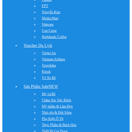
FPT
Nguyễn Kim
Media Mart
Watsons
Con Cưng
Highlands Coffee
Voucher Du Lịch
Vietjet Air
Vietnam Airlines
Traveloka
Klook
Vé Xe Rẻ
Sản Phẩm Sale
NEW
Mẹ và Bé
Chăm Sóc Sức Khỏe
Mỹ phẩm & Làm Đẹp
Nhà cửa & Đời Sống
Phụ Kiện Ô Tô
Thực Phẩm & Bách Hóa
Thiết Bị Gia Dụng