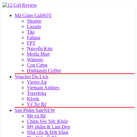
Mã Giảm Giá
HOT
Shopee
Lazada
Tiki
Fahasa
FPT
Nguyễn Kim
Media Mart
Watsons
Con Cưng
Highlands Coffee
Voucher Du Lịch
Vietjet Air
Vietnam Airlines
Traveloka
Klook
Vé Xe Rẻ
Sản Phẩm Sale
NEW
Mẹ và Bé
Chăm Sóc Sức Khỏe
Mỹ phẩm & Làm Đẹp
Nhà cửa & Đời Sống