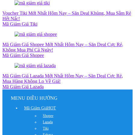
Voucher Tiki Mới Nhất Hôm Nay – Săn Deal Khủng, Mua Sắm Rẻ
Hết Nấc!
Mã Giảm Giá Tiki
Mã Giảm Giá Shopee Mới Nhất Hôm Nay – Săn Deal Cực Rẻ,
Không Mua Phí Cả Ngày!
Mã Giảm Giá Shopee
Mã Giảm Giá Lazada Mới Nhất Hôm Nay – Săn Deal Cực Rẻ,
Mua Hàng Không Lo Về Giá!
Mã Giảm Giá Lazada
MENU ĐIỀU HƯỚNG
Mã Giảm Giá
HOT
Shopee
Lazada
Tiki
Fahasa