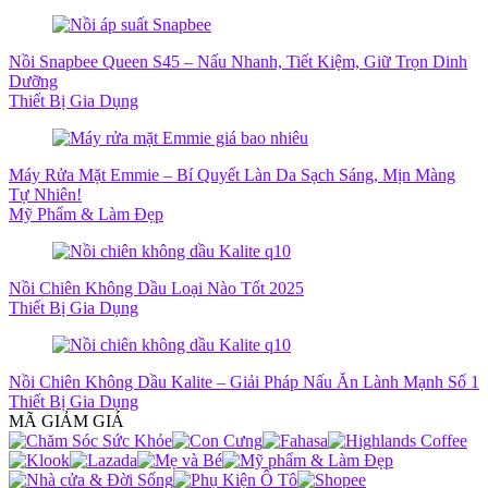
Nồi Snapbee Queen S45 – Nấu Nhanh, Tiết Kiệm, Giữ Trọn Dinh
Dưỡng
Thiết Bị Gia Dụng
Máy Rửa Mặt Emmie – Bí Quyết Làn Da Sạch Sáng, Mịn Màng
Tự Nhiên!
Mỹ Phẩm & Làm Đẹp
Nồi Chiên Không Dầu Loại Nào Tốt 2025
Thiết Bị Gia Dụng
Nồi Chiên Không Dầu Kalite – Giải Pháp Nấu Ăn Lành Mạnh Số 1
Thiết Bị Gia Dụng
MÃ GIẢM GIÁ