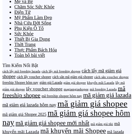
Mẹ và Bé
Chăm Sóc Sức Khỏe
Điện Tử
Mỹ Phẩm Làm Đẹp
Nhà Cửa Đời Sống
Phụ Kiện Ô Tô
Sức Khỏe
Thiết Bị Gia Dụng
Thời Trang
Thực Phẩm Bách Hóa
Toàn bộ bài viết
Tìm Kiếm Nổi Bật
cách lấy mã giảm giá
cách lấy mã freeship lazada
cách lấy mã freeship shopee
shopee
cách lấy voucher shopee
cách săn mã giảm giá shopee
cách săn voucher shopee
freeship Shopee hôm nay
giảm giá Lazada
giảm giá shopee
khuyến mãi Lazada
lấy mã
mã
lấy voucher shopee
giảm giá shopee
magiamgiashopee
mã freeship Lazada
freeship shopee
mã giảm giá lazada
mã freeship shopee hôm nay
mã giảm giá shopee
mã giảm giá lazada hôm nay
mã giảm giá shopee hôm
mã giảm giá Shopee 2025
nay
mã giảm giá shopee mới nhất
mã
mã giảm giá tiki
mã khuyến mãi Shopee
khuyến mãi Lazada
mã lazada