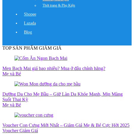
Thời trang & Phụ Kiện
Shopee
Lazada
Blog
TOP SẢN PHẨM GIẢM GIÁ
Men Bạch Mai giá bao nhiêu? Mua ở đâu chính hãng?
Mẹ và Bé
Dưỡng Da Cho Mẹ Bầu – Giữ Làn Da Khỏe Mạnh, Mịn Màng
Suốt Thai Kỳ
Mẹ và Bé
Voucher Con Cưng Mới Nhất – Giảm Giá Mẹ & Bé Cực Hời 2025
Voucher Giảm Giá