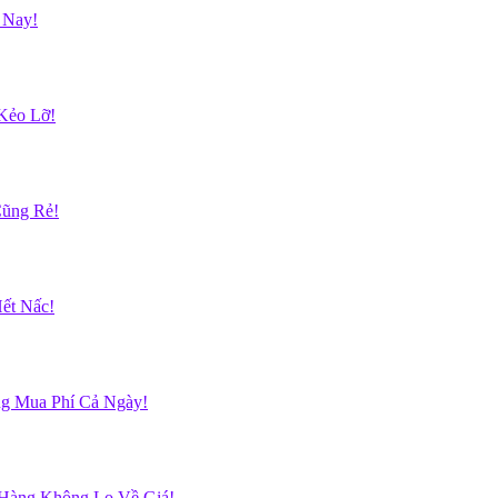
 Nay!
Kẻo Lỡ!
Cũng Rẻ!
ết Nấc!
g Mua Phí Cả Ngày!
 Hàng Không Lo Về Giá!