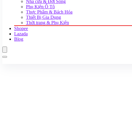
Nhà cửa & Đời Sống
Phụ Kiện Ô Tô
Thực Phẩm & Bách Hóa
Thiết Bị Gia Dụng
Thời trang & Phụ Kiện
Shopee
Lazada
Blog