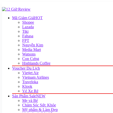
Mã Giảm Giá
HOT
Shopee
Lazada
Tiki
Fahasa
FPT
Nguyễn Kim
Media Mart
Watsons
Con Cưng
Highlands Coffee
Voucher Du Lịch
Vietjet Air
Vietnam Airlines
Traveloka
Klook
Vé Xe Rẻ
Sản Phẩm Sale
NEW
Mẹ và Bé
Chăm Sóc Sức Khỏe
Mỹ phẩm & Làm Đẹp