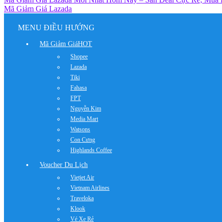
Mã Giảm Giá Lazada
MENU ĐIỀU HƯỚNG
Mã Giảm Giá
HOT
Shopee
Lazada
Tiki
Fahasa
FPT
Nguyễn Kim
Media Mart
Watsons
Con Cưng
Highlands Coffee
Voucher Du Lịch
Vietjet Air
Vietnam Airlines
Traveloka
Klook
Vé Xe Rẻ