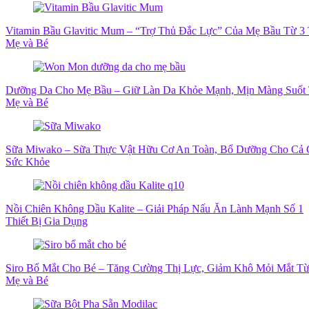
Vitamin Bầu Glavitic Mum – “Trợ Thủ Đắc Lực” Của Mẹ Bầu Từ 3
Mẹ và Bé
Dưỡng Da Cho Mẹ Bầu – Giữ Làn Da Khỏe Mạnh, Mịn Màng Suốt 
Mẹ và Bé
Sữa Miwako – Sữa Thực Vật Hữu Cơ An Toàn, Bổ Dưỡng Cho Cả 
Sức Khỏe
Nồi Chiên Không Dầu Kalite – Giải Pháp Nấu Ăn Lành Mạnh Số 1
Thiết Bị Gia Dụng
Siro Bổ Mắt Cho Bé – Tăng Cường Thị Lực, Giảm Khô Mỏi Mắt Từ
Mẹ và Bé