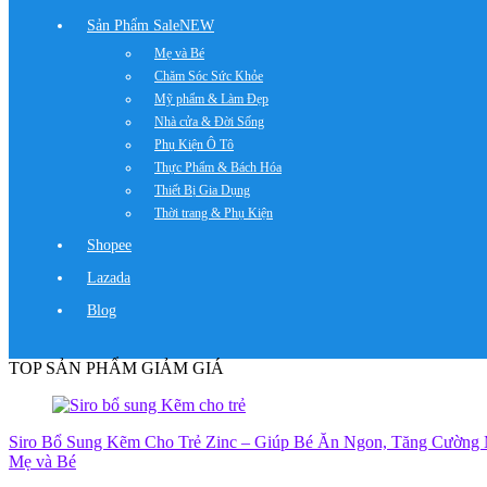
Sản Phẩm Sale
NEW
Mẹ và Bé
Chăm Sóc Sức Khỏe
Mỹ phẩm & Làm Đẹp
Nhà cửa & Đời Sống
Phụ Kiện Ô Tô
Thực Phẩm & Bách Hóa
Thiết Bị Gia Dụng
Thời trang & Phụ Kiện
Shopee
Lazada
Blog
TOP SẢN PHẨM GIẢM GIÁ
Siro Bổ Sung Kẽm Cho Trẻ Zinc – Giúp Bé Ăn Ngon, Tăng Cường 
Mẹ và Bé